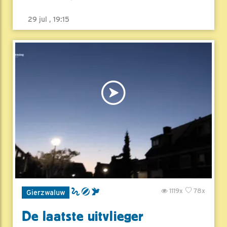
29 jul , 19:15
1119x
78x
Gierzwaluw
De laatste uitvlieger