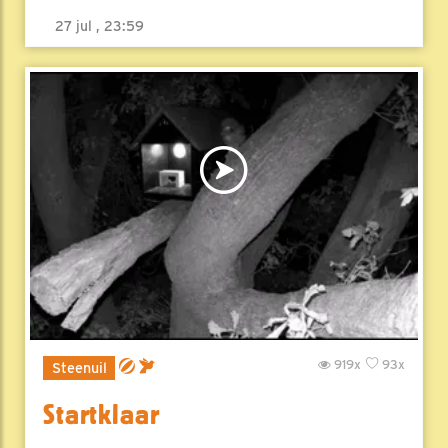
27 jul , 23:59
919x
93x
Steenuil
Startklaar