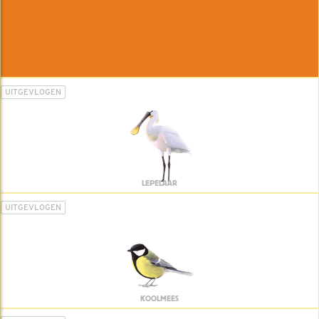
UITGEVLOGEN
LEPELAAR
UITGEVLOGEN
KOOLMEES