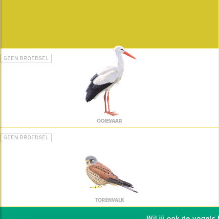
GEEN BROEDSEL
OOIEVAAR
GEEN BROEDSEL
TORENVALK
Wil jij ook de vogels he