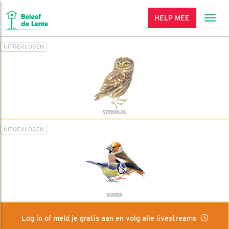
HELP MEE
Men
UITGEVLOGEN
STEENUIL
UITGEVLOGEN
VIJVER
Log in of meld je gratis aan en volg alle livestreams