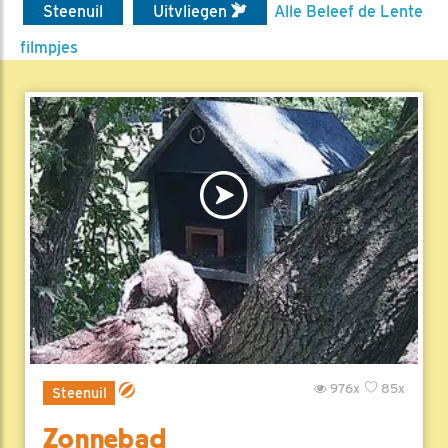
Steenuil
Uitvliegen
Alle Beleef de Lente
filmpjes
976x
85x
Steenuil
Zonnebad