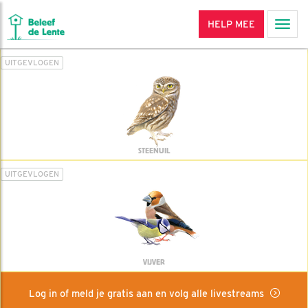
HELP MEE
Men
UITGEVLOGEN
STEENUIL
UITGEVLOGEN
VIJVER
Log in of meld je gratis aan en volg alle livestreams