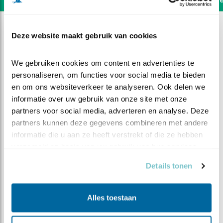
Deze website maakt gebruik van cookies
We gebruiken cookies om content en advertenties te 
personaliseren, om functies voor social media te bieden 
en om ons websiteverkeer te analyseren. Ook delen we 
informatie over uw gebruik van onze site met onze 
partners voor social media, adverteren en analyse. Deze 
partners kunnen deze gegevens combineren met andere 
informatie die u aan ze heeft verstrekt of die ze hebben 
verzameld op basis van uw gebruik van hun services.
Details tonen
DEEL DIT FILMPJE
Alles toestaan
De laatste de lucht in