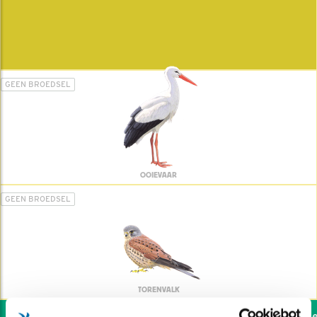
GEEN BROEDSEL
OOIEVAAR
GEEN BROEDSEL
TORENVALK
Wil jij ook de vogels help