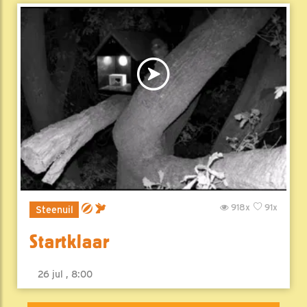
918x
91x
Steenuil
Startklaar
26 jul , 8:00