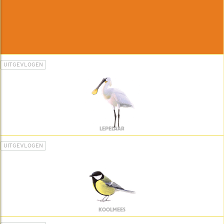
UITGEVLOGEN
LEPELAAR
UITGEVLOGEN
KOOLMEES