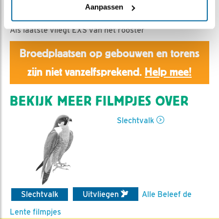
Aaltje | Geplaatst op 7 juni 2020, 23:58 |
Vind ik leuk
Aanpassen
|
Bewaar dit filmpje
|
921x
Als laatste vliegt EXS van het rooster
Broedplaatsen op gebouwen en torens
zijn niet vanzelfsprekend.
Help mee!
BEKIJK MEER FILMPJES OVER
Slechtvalk
Slechtvalk
Uitvliegen
Alle Beleef de
Lente filmpjes