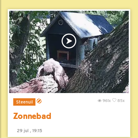
961x
85x
Steenuil
Zonnebad
29 jul , 19:15