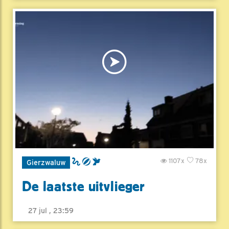
1107x
78x
Gierzwaluw
De laatste uitvlieger
27 jul , 23:59