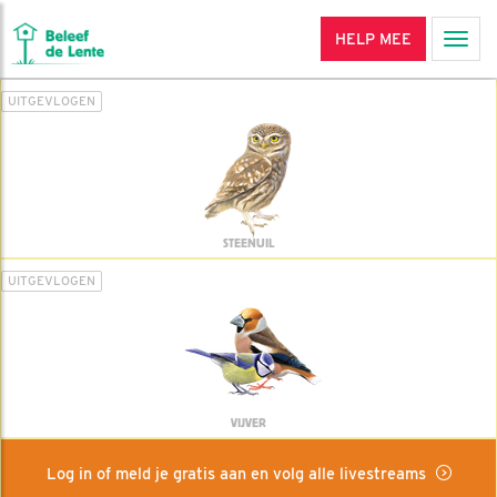
HELP MEE
Men
UITGEVLOGEN
STEENUIL
UITGEVLOGEN
VIJVER
Log in of meld je gratis aan en volg alle livestreams