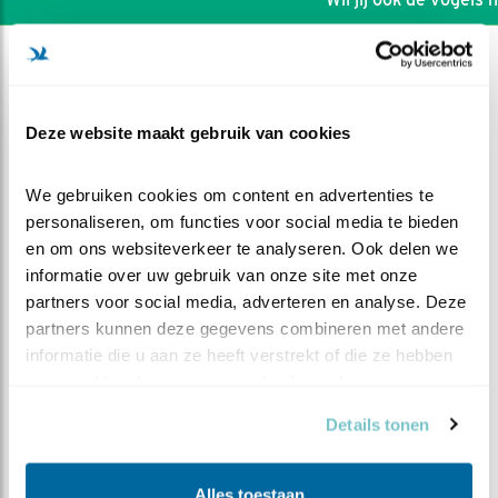
Deze website maakt gebruik van cookies
We gebruiken cookies om content en advertenties te 
personaliseren, om functies voor social media te bieden 
en om ons websiteverkeer te analyseren. Ook delen we 
informatie over uw gebruik van onze site met onze 
partners voor social media, adverteren en analyse. Deze 
partners kunnen deze gegevens combineren met andere 
informatie die u aan ze heeft verstrekt of die ze hebben 
DEEL DIT FILMPJE
verzameld op basis van uw gebruik van hun services.
Details tonen
De hort op
Alles toestaan