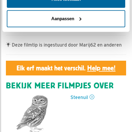
HannahK | Geplaatst op 12 juni 2026, 18:39 |
Vind ik
leuk
|
Bewaar dit filmpje
|
174x
Donderdagochtend vroeg vertekt er een takkeling die
Aanpassen
overdag niet meer in de nestkast terugkomt.
Deze filmtip is ingestuurd door Marij62 en anderen
Elk erf maakt het verschil.
Help mee!
BEKIJK MEER FILMPJES OVER
Steenuil