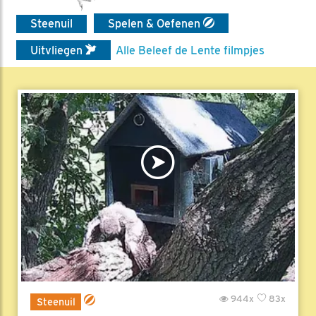
Steenuil
Spelen & Oefenen
Uitvliegen
Alle Beleef de Lente filmpjes
944x
83x
Steenuil