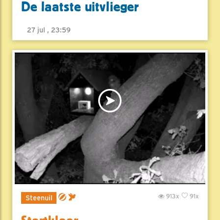
De laatste uitvlieger
27 jul , 23:59
913x
91x
Steenuil