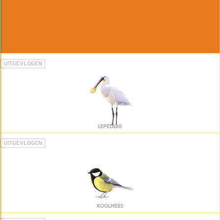
UITGEVLOGEN
LEPELAAR
UITGEVLOGEN
KOOLMEES