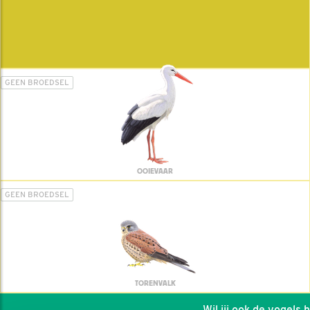
GEEN BROEDSEL
OOIEVAAR
GEEN BROEDSEL
TORENVALK
Wil jij ook de vogels he