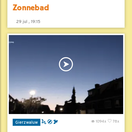
Zonnebad
29 jul , 19:15
1094x
78x
Gierzwaluw