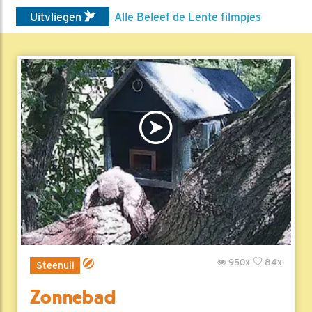
Uitvliegen
Alle Beleef de Lente filmpjes
950x
84x
Steenuil
Zonnebad