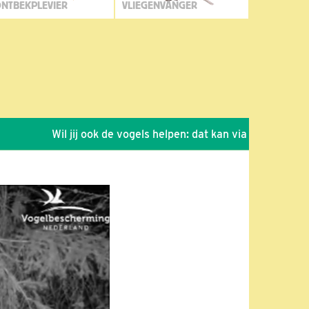
NTBEKPLEVIER
VLIEGENVANGER
Wil jij ook de vogels helpen: dat kan via de link!
*
Se