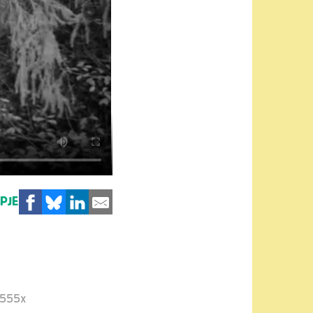
MPJE
555x