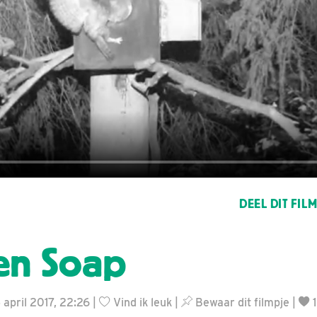
DEEL DIT FIL
en Soap
 april 2017, 22:26 |
Vind ik leuk
|
Bewaar dit filmpje
|
1