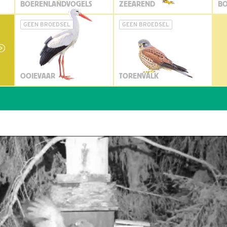
BOERENLANDVOGELS
ZEEAREND
BO
GEEN BROEDSEL
GEEN BROEDSEL
OOIEVAAR
TORENVALK