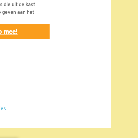
 die uit de kast
e geven aan het
p mee!
jes