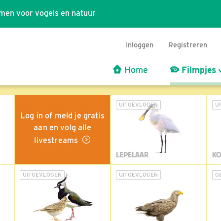
men voor vogels en natuur
Inloggen
Registreren
Home
Filmpjes
UITGEVLOGEN
U
Log in of meld je gratis
aan en volg alle
livestreams
LEPELAAR
KO
UITGEVLOGEN
UITGEVLOGEN
G