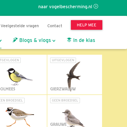
naar vogelbescherming.nl
HELP MEE
Veelgestelde vragen
Contact
Blogs & vlogs
In de klas
ITGEVLOGEN
UITGEVLOGEN
OLMEES
GIERZWALUW
EEN BROEDSEL
GEEN BROEDSEL
GRAUWE