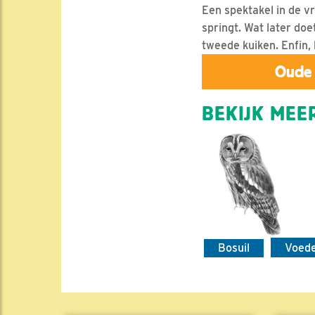
Een spektakel in de vr
springt. Wat later do
tweede kuiken. Enfin, k
Oude 
BEKIJK MEER
Bosuil
Voed