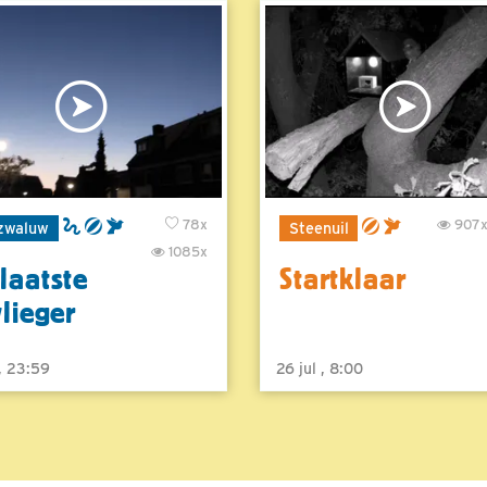
78x
907
zwaluw
Steenuil
1085x
laatste
Startklaar
vlieger
 , 23:59
26 jul , 8:00