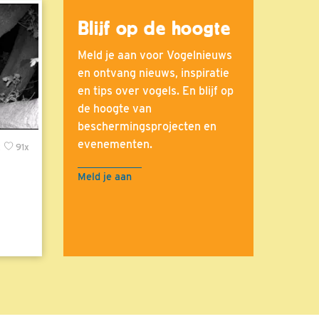
Blijf op de hoogte
Meld je aan voor Vogelnieuws
en ontvang nieuws, inspiratie
en tips over vogels. En blijf op
de hoogte van
beschermingsprojecten en
evenementen.
x
91x
Meld je aan