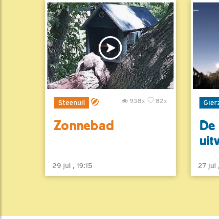
938x
82x
Steenuil
Gier
Zonnebad
De 
uit
29 jul , 19:15
27 jul