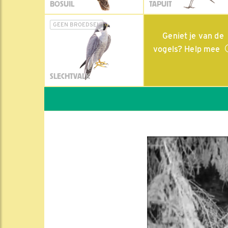
BOSUIL
TAPUIT
GEEN BROEDSEL
Geniet je van de
vogels? Help mee
SLECHTVALK