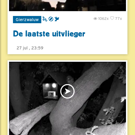
1062x
77x
Gierzwaluw
De laatste uitvlieger
27 jul , 23:59