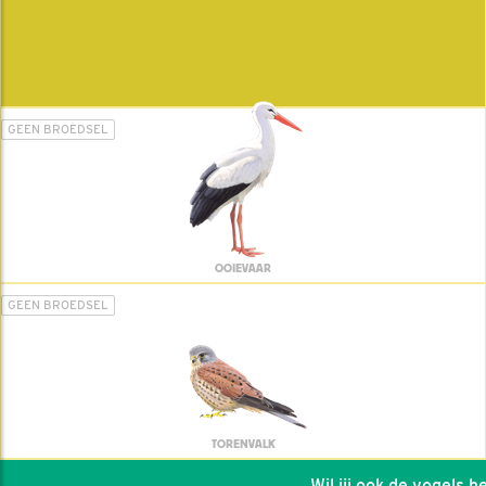
GEEN BROEDSEL
OOIEVAAR
GEEN BROEDSEL
TORENVALK
Wil jij ook de vogels help