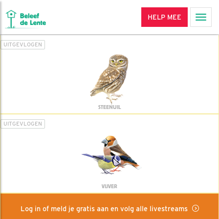
HELP MEE
Men
UITGEVLOGEN
STEENUIL
UITGEVLOGEN
VIJVER
Log in of meld je gratis aan en volg alle livestreams