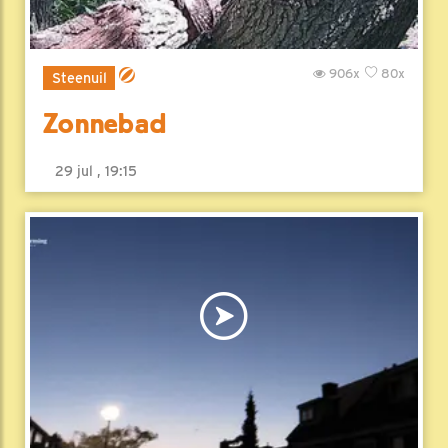
906x
80x
Steenuil
Zonnebad
29 jul , 19:15