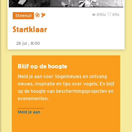
890x
89x
Steenuil
Startklaar
26 jul , 8:00
Blijf op de hoogte
Meld je aan voor Vogelnieuws en ontvang
nieuws, inspiratie en tips over vogels. En blijf
op de hoogte van beschermingsprojecten en
evenementen.
Meld je aan