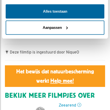
Jan Dagevos | Geplaatst op 6 juli 2022, 11:53 |
Vind
ik leuk
|
Bewaar dit filmpje
|
579x
Alles toestaan
Wanneer durven de kuikens van de rand van het nest
weg te zweven?
Aanpassen
Vol verwachting
kijken we iedere dag of hun gedrag
daar al op wijst. Aanwijzingen genoeg de laatste dagen.
Deze filmtip is ingestuurd door NiqueO
Het bewijs dat natuurbescherming
werkt
Help mee!
BEKIJK MEER FILMPJES OVER
Zeearend