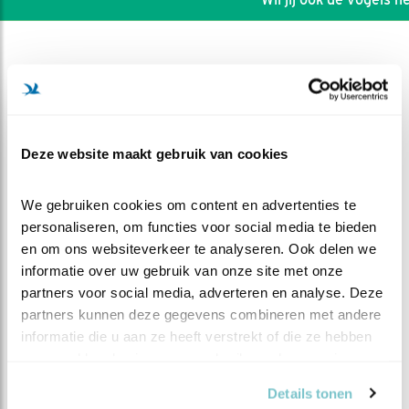
Deze website maakt gebruik van cookies
We gebruiken cookies om content en advertenties te 
personaliseren, om functies voor social media te bieden 
en om ons websiteverkeer te analyseren. Ook delen we 
informatie over uw gebruik van onze site met onze 
partners voor social media, adverteren en analyse. Deze 
DEEL DIT FILMPJE
partners kunnen deze gegevens combineren met andere 
informatie die u aan ze heeft verstrekt of die ze hebben 
verzameld op basis van uw gebruik van hun services.
Bijna Buiten Beeld
Details tonen