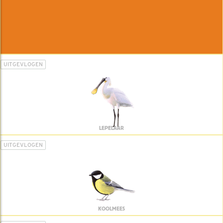
UITGEVLOGEN
LEPELAAR
UITGEVLOGEN
KOOLMEES