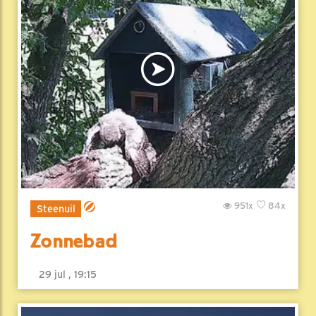
951x
84x
Steenuil
Zonnebad
29 jul , 19:15