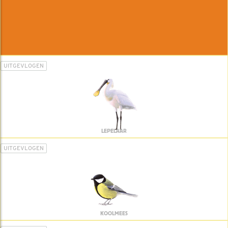
UITGEVLOGEN
LEPELAAR
UITGEVLOGEN
KOOLMEES