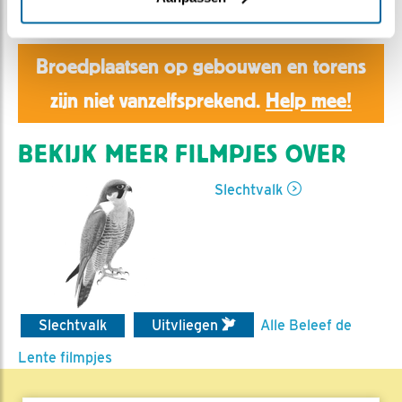
Aaltje | Geplaatst op 7 juni 2019, 9:30 |
Vind ik leuk
|
Bewaar dit filmpje
|
1160x
Broedplaatsen op gebouwen en torens
zijn niet vanzelfsprekend.
Help mee!
BEKIJK MEER FILMPJES OVER
Slechtvalk
Slechtvalk
Uitvliegen
Alle Beleef de
Lente filmpjes