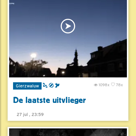
1098x
78x
Gierzwaluw
De laatste uitvlieger
27 jul , 23:59