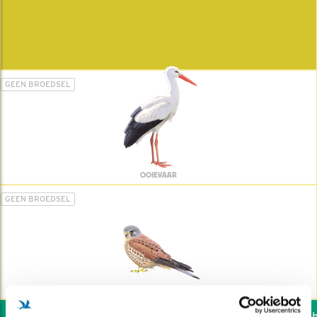
GEEN BROEDSEL
OOIEVAAR
GEEN BROEDSEL
TORENVALK
Wil jij ook de vogels he