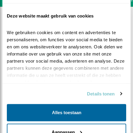
Deze website maakt gebruik van cookies
We gebruiken cookies om content en advertenties te 
personaliseren, om functies voor social media te bieden 
en om ons websiteverkeer te analyseren. Ook delen we 
informatie over uw gebruik van onze site met onze 
partners voor social media, adverteren en analyse. Deze 
partners kunnen deze gegevens combineren met andere 
informatie die u aan ze heeft verstrekt of die ze hebben 
verzameld op basis van uw gebruik van hun services.
Details tonen
DEEL DIT FILMPJE
Alles toestaan
Allemaal de lucht in
Aanpassen