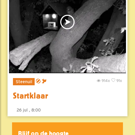
914x
91x
Steenuil
Startklaar
26 jul , 8:00
Blijf op de hoogte