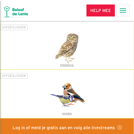
HELP MEE
Men
UITGEVLOGEN
STEENUIL
UITGEVLOGEN
VIJVER
Log in of meld je gratis aan en volg alle livestreams