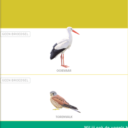
GEEN BROEDSEL
OOIEVAAR
GEEN BROEDSEL
TORENVALK
Wil jij ook de vogels he