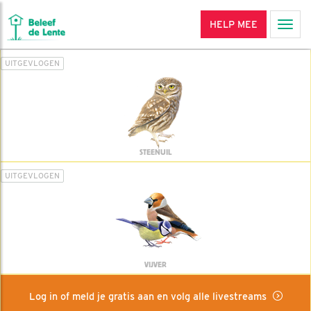
HELP MEE
Men
UITGEVLOGEN
STEENUIL
UITGEVLOGEN
VIJVER
Log in of meld je gratis aan en volg alle livestreams