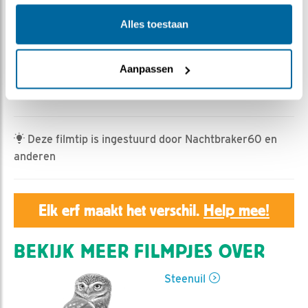
Geert | Geplaatst op 11 juni 2023, 19:39 |
Vind ik leuk
|
Bewaar dit filmpje
|
396x
Alles toestaan
Alle vier de jonge uiltjes zijn terug bij de kast. Af en toe
was wel bedelroepen ver weg te horen, maar zien is
Aanpassen
meer zeker weten dat het goed gaat. Alarm-geluiden
zijn er af en toe.
Deze filmtip is ingestuurd door Nachtbraker60 en
anderen
Elk erf maakt het verschil.
Help mee!
BEKIJK MEER FILMPJES OVER
Steenuil