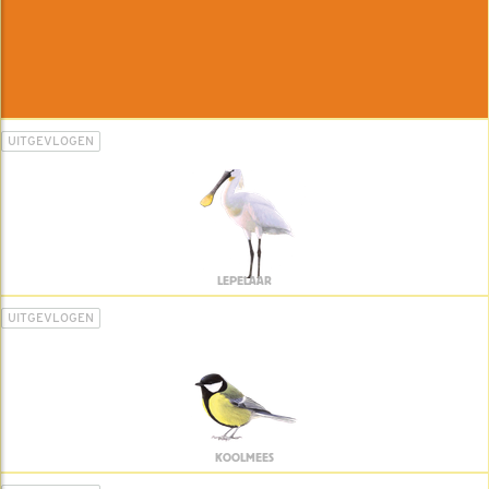
UITGEVLOGEN
LEPELAAR
UITGEVLOGEN
KOOLMEES