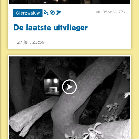
1056x
77x
Gierzwaluw
De laatste uitvlieger
27 jul , 23:59