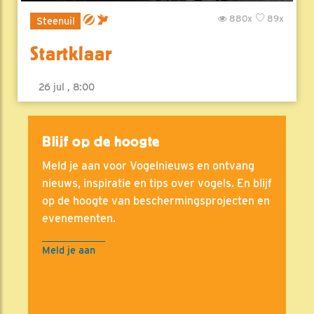
880x
89x
Steenuil
Startklaar
26 jul , 8:00
Blijf op de hoogte
Meld je aan voor Vogelnieuws en ontvang
nieuws, inspiratie en tips over vogels. En blijf
op de hoogte van beschermingsprojecten en
evenementen.
Meld je aan