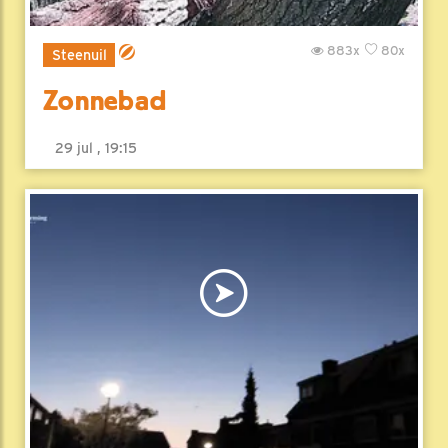
883x
80x
Steenuil
Zonnebad
29 jul , 19:15