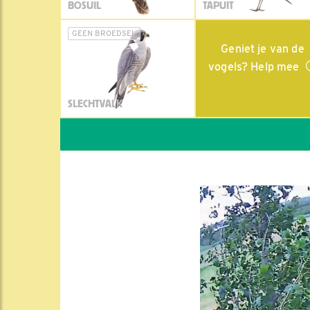
BOSUIL
TAPUIT
GEEN BROEDSEL
Geniet je van de
vogels? Help mee
SLECHTVALK