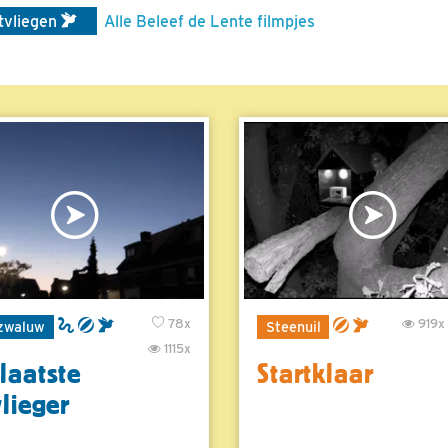
tvliegen
Alle Beleef de Lente filmpjes
78x
919x
zwaluw
Steenuil
1115x
laatste
Startklaar
vlieger