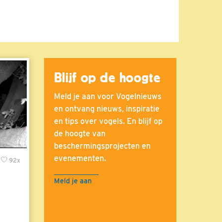
Blijf op de hoogte
Meld je aan voor Vogelnieuws
en ontvang nieuws, inspiratie
en tips over vogels. En blijf op
de hoogte van
beschermingsprojecten en
evenementen.
92x
Meld je aan