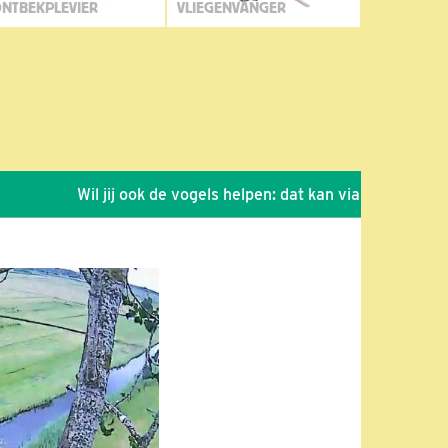
NTBEKPLEVIER
VLIEGENVANGER
Wil jij ook de vogels helpen: dat kan via de link!
*
Sei