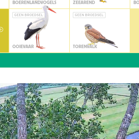
BOERENLANDVOGELS
ZEEAREND
BO
GEEN BROEDSEL
GEEN BROEDSEL
OOIEVAAR
TORENVALK