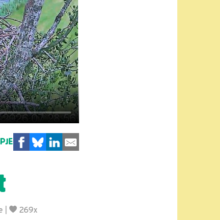
MPJE
t
e
|
269x