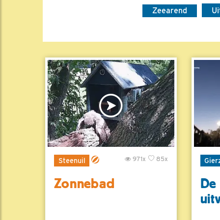
Zeearend
Ui
971x
85x
Steenuil
Gier
Zonnebad
De 
uit