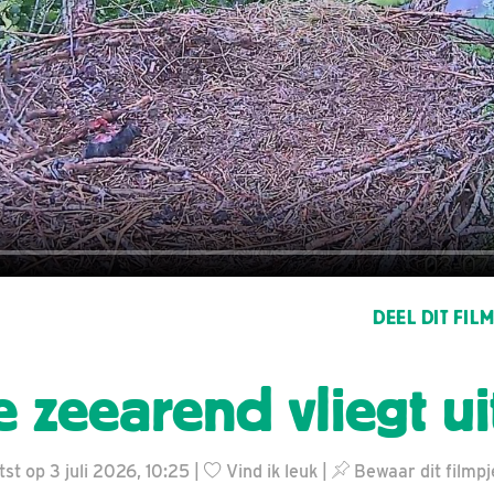
DEEL DIT FIL
 zeearend vliegt ui
st op 3 juli 2026, 10:25 |
Vind ik leuk
|
Bewaar dit filmpj