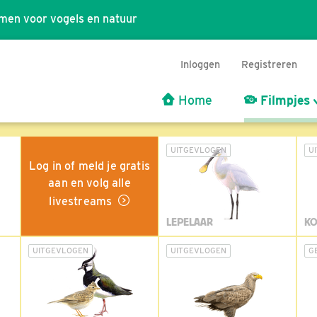
men voor vogels en natuur
Inloggen
Registreren
Home
Filmpjes
UITGEVLOGEN
U
Log in of meld je gratis
aan en volg alle
livestreams
LEPELAAR
KO
UITGEVLOGEN
UITGEVLOGEN
G