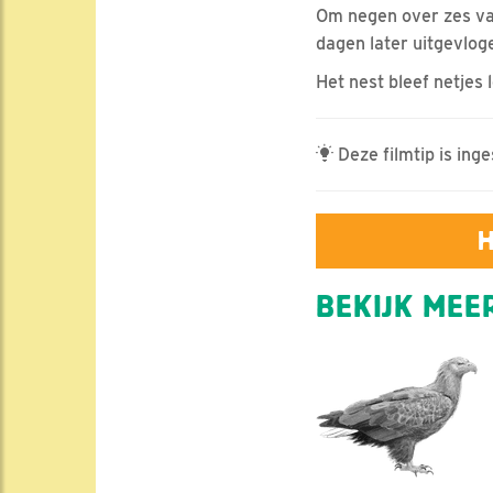
Om negen over zes van
dagen later uitgevlog
Het nest bleef netjes
Deze filmtip is ing
H
BEKIJK MEER