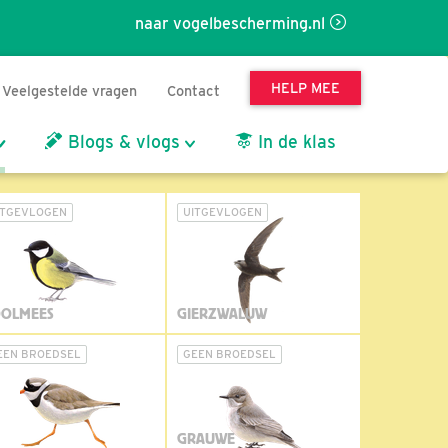
naar vogelbescherming.nl
HELP MEE
Veelgestelde vragen
Contact
Blogs & vlogs
In de klas
ITGEVLOGEN
UITGEVLOGEN
OLMEES
GIERZWALUW
EEN BROEDSEL
GEEN BROEDSEL
GRAUWE