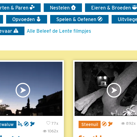
irten & Paren
Nestelen
Eieren & Broeden
Opvoeden
Spelen & Oefenen
Uitvlieg
evaar
Alle Beleef de Lente filmpjes
77x
892x
zwaluw
Steenuil
1062x