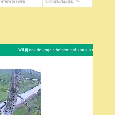
NTBEKPLEVIER
VLIEGENVANGER
Wil jij ook de vogels helpen: dat kan via de link!
*
Sei