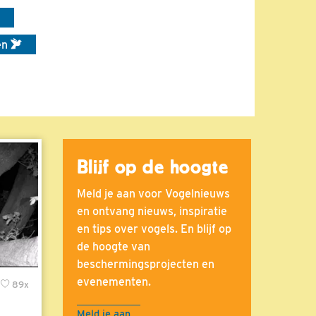
en
Blijf op de hoogte
Meld je aan voor Vogelnieuws
en ontvang nieuws, inspiratie
en tips over vogels. En blijf op
de hoogte van
beschermingsprojecten en
evenementen.
89x
Meld je aan