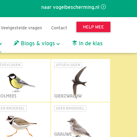
naar vogelbescherming.nl
HELP MEE
Veelgestelde vragen
Contact
Blogs & vlogs
In de klas
ITGEVLOGEN
UITGEVLOGEN
OLMEES
GIERZWALUW
EEN BROEDSEL
GEEN BROEDSEL
GRAUWE