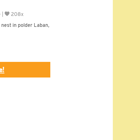
e
|
208x
 nest in polder Laban,
e!