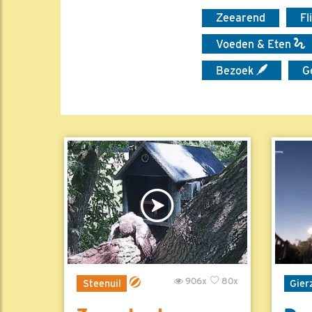
Zeearend
Fl
Voeden & Eten
Bezoek
G
906x
80x
Steenuil
Gier