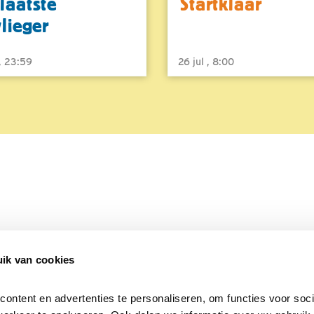
laatste
Startklaar
vlieger
 , 23:59
26 jul , 8:00
ik van cookies
Over Beleef de Lente
Mijn privacy
Cookieverklaring
ntent en advertenties te personaliseren, om functies voor socia