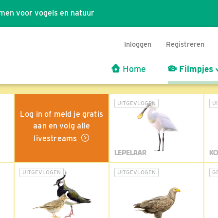
men voor vogels en natuur
Inloggen
Registreren
Home
Filmpjes
UITGEVLOGEN
U
Log in of meld je gratis
aan en volg alle
livestreams
LEPELAAR
KO
UITGEVLOGEN
UITGEVLOGEN
G