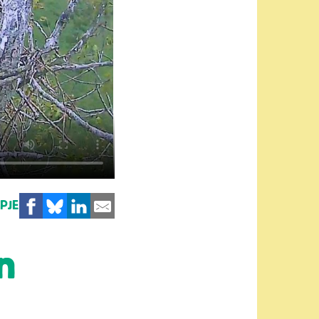
MPJE
n