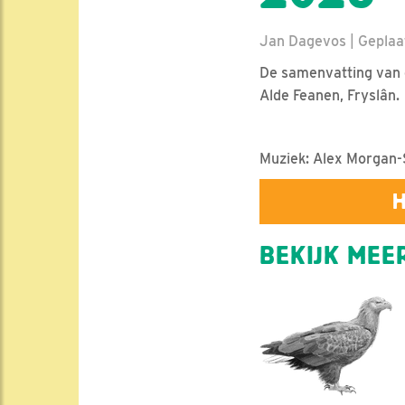
Jan Dagevos | Geplaat
De samenvatting van e
Alde Feanen, Fryslân.
Muziek: Alex Morgan-
H
BEKIJK MEER