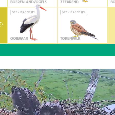
BOERENLANDVOGELS
ZEEAREND
BO
GEEN BROEDSEL
GEEN BROEDSEL
OOIEVAAR
TORENVALK