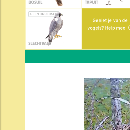
BOSUIL
TAPUIT
GEEN BROEDSEL
Geniet je van de
vogels? Help mee
SLECHTVALK