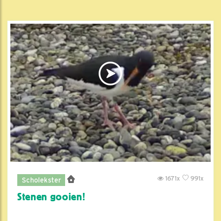
1671x
991x
Scholekster
Stenen gooien!