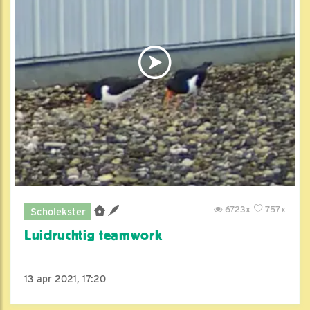
6723x
757x
Scholekster
Luidruchtig teamwork
13 apr 2021, 17:20