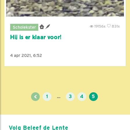
19156x
831x
Scholekster
Hij is er klaar voor!
4 apr 2021, 6:52
<
1
...
3
4
5
Volg Beleef de Lente