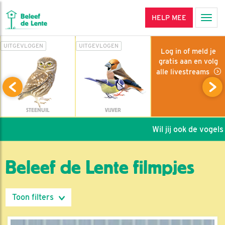
HELP MEE
Men
UITGEVLOGEN
UITGEVLOGEN
Log in of meld je
gratis aan en volg
alle livestreams
STEENUIL
VIJVER
Wil jij ook de vogels h
Beleef de Lente filmpjes