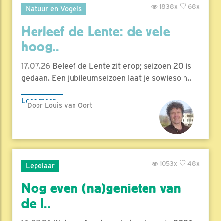
1838x
68x
Natuur en Vogels
Herleef de Lente: de vele
hoog..
17.07.26
Beleef de Lente zit erop; seizoen 20 is
gedaan. Een jubileumseizoen laat je sowieso n..
Lees meer
Door Louis van Oort
1053x
48x
Lepelaar
Nog even (na)genieten van
de l..