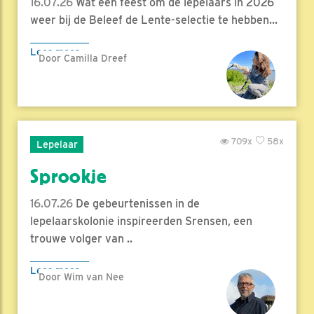
16.07.26
Wat een feest om de lepelaars in 2026
weer bij de Beleef de Lente-selectie te hebben...
Lees meer
Door Camilla Dreef
709x
58x
Lepelaar
Sprookje
16.07.26
De gebeurtenissen in de
lepelaarskolonie inspireerden Srensen, een
trouwe volger van ..
Lees meer
Door Wim van Nee