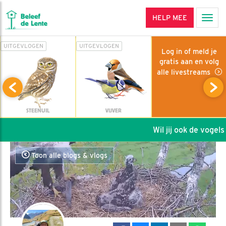
HELP MEE
Men
UITGEVLOGEN
UITGEVLOGEN
Log in of meld je
gratis aan en volg
alle livestreams
STEENUIL
VIJVER
Wil jij ook de vogels h
Toon alle blogs & vlogs