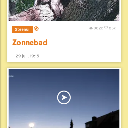
982x
85x
Steenuil
Zonnebad
29 jul , 19:15