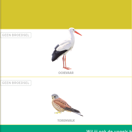
GEEN BROEDSEL
OOIEVAAR
GEEN BROEDSEL
TORENVALK
Wil jij ook de vogels hel