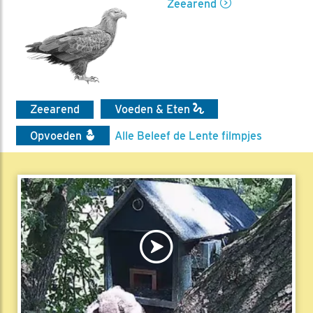
Zeearend
Zeearend
Voeden & Eten
Opvoeden
Alle Beleef de Lente filmpjes