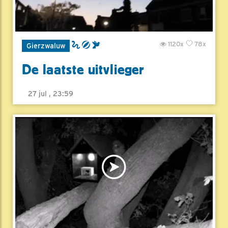
1120x
78x
Gierzwaluw
De laatste uitvlieger
27 jul , 23:59