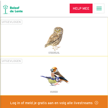
HELP MEE
Men
UITGEVLOGEN
STEENUIL
UITGEVLOGEN
VIJVER
Log in of meld je gratis aan en volg alle livestreams