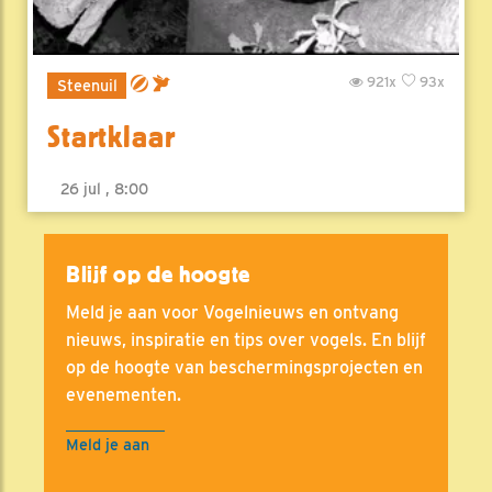
921x
93x
Steenuil
Startklaar
26 jul , 8:00
Blijf op de hoogte
Meld je aan voor Vogelnieuws en ontvang
nieuws, inspiratie en tips over vogels. En blijf
op de hoogte van beschermingsprojecten en
evenementen.
Meld je aan