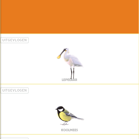
UITGEVLOGEN
LEPELAAR
UITGEVLOGEN
KOOLMEES