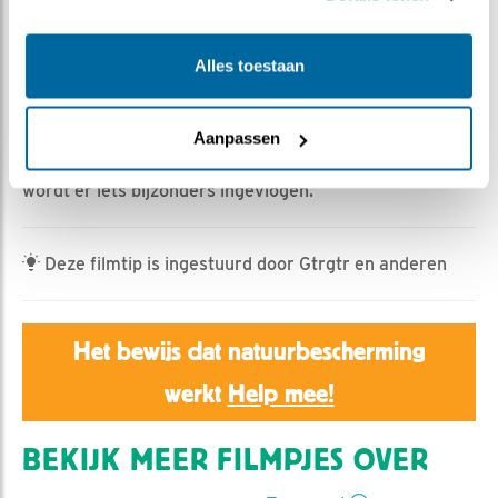
Jan Dagevos | Geplaatst op 18 mei 2026, 14:15 |
Vind
ik leuk
|
Bewaar dit filmpje
|
263x
Alles toestaan
Ruim 150 prooidieren zijn er al op het nest gebracht
sinds het eerste haasje op 3 maart. De laatste drie
dagen waren het er wel 15.
Aanpassen
Er staat veel van hetzelfde op het menu: gans. Soms
wordt er iets bijzonders ingevlogen.
Deze filmtip is ingestuurd door Gtrgtr en anderen
Het bewijs dat natuurbescherming
werkt
Help mee!
BEKIJK MEER FILMPJES OVER