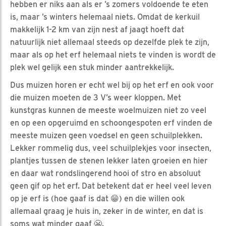
hebben er niks aan als er ’s zomers voldoende te eten
is, maar ’s winters helemaal niets. Omdat de kerkuil
makkelijk 1-2 km van zijn nest af jaagt hoeft dat
natuurlijk niet allemaal steeds op dezelfde plek te zijn,
maar als op het erf helemaal niets te vinden is wordt de
plek wel gelijk een stuk minder aantrekkelijk.
Dus muizen horen er echt wel bij op het erf en ook voor
die muizen moeten de 3 V’s weer kloppen. Met
kunstgras kunnen de meeste woelmuizen niet zo veel
en op een opgeruimd en schoongespoten erf vinden de
meeste muizen geen voedsel en geen schuilplekken.
Lekker rommelig dus, veel schuilplekjes voor insecten,
plantjes tussen de stenen lekker laten groeien en hier
en daar wat rondslingerend hooi of stro en absoluut
geen gif op het erf. Dat betekent dat er heel veel leven
op je erf is (hoe gaaf is dat 😁) en die willen ook
allemaal graag je huis in, zeker in de winter, en dat is
soms wat minder gaaf 😬.