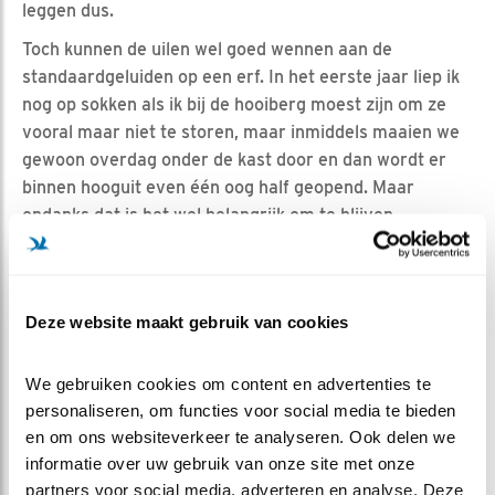
leggen dus.
Toch kunnen de uilen wel goed wennen aan de
standaardgeluiden op een erf. In het eerste jaar liep ik
nog op sokken als ik bij de hooiberg moest zijn om ze
vooral maar niet te storen, maar inmiddels maaien we
gewoon overdag onder de kast door en dan wordt er
binnen hooguit even één oog half geopend. Maar
ondanks dat is het wel belangrijk om te blijven
realiseren dat het gewoon echte wilde dieren zijn en
geen huisdier of vee. Zij kiezen zelf of ze het goed
genoeg vinden en blijven of toch maar eens verderop
Deze website maakt gebruik van cookies
gaan kijken.
We gebruiken cookies om content en advertenties te 
NIET ALLEEN HET ERF, MAAR OOK DE
personaliseren, om functies voor social media te bieden 
OMGEVING
en om ons websiteverkeer te analyseren. Ook delen we 
informatie over uw gebruik van onze site met onze 
Een perfect erf in een woestijn van maisvelden gaat
partners voor social media, adverteren en analyse. Deze 