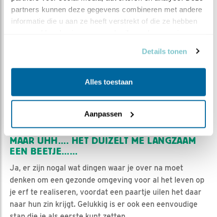
ook geen succes worden, dus de omgeving is zeker zo
partners kunnen deze gegevens combineren met andere 
belangrijk. Ook als het op voedselveiligheid aankomt. Jij
informatie die u aan ze heeft verstrekt of die ze hebben 
kunt dan keurig al het gif (tegen mos, tegen slakken,
verzameld op basis van uw gebruik van hun services.
tegen muizen, tegen mieren, tegen zilvervisjes, tegen
wespen en ga zo maar door; onvoorstelbaar wat wij
Details tonen
allemaal niet bij ons in de buurt willen accepteren) van
je erf verwijderd hebben, maar als de uilen dagelijks
Alles toestaan
een portie gif bij een verre buurman gaan ophalen gaat
het ook niet heel lang goed.
Aanpassen
MAAR UHH…. HET DUIZELT ME LANGZAAM
EEN BEETJE……
Ja, er zijn nogal wat dingen waar je over na moet
denken om een gezonde omgeving voor al het leven op
je erf te realiseren, voordat een paartje uilen het daar
naar hun zin krijgt. Gelukkig is er ook een eenvoudige
stap die je als eerste kunt zetten.