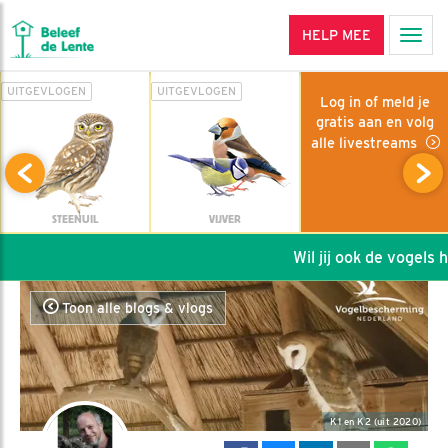
HELP MEE
Men
UITGEVLOGEN
UITGEVLOGEN
Log in of meld je
gratis aan en volg
alle livestreams
STEENUIL
VIJVER
Wil jij ook de vogels he
Toon alle blogs & vlogs
K1 en K2 (uit 2020)