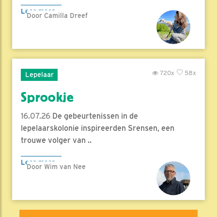
Lees meer
Door Camilla Dreef
720x
58x
Lepelaar
Sprookje
16.07.26
De gebeurtenissen in de
lepelaarskolonie inspireerden Srensen, een
trouwe volger van ..
Lees meer
Door Wim van Nee