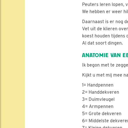
Peuters leren lopen, 
We hebben er weer hil
Daarnaast is er nog 
Vet uit de klieren ove
koest houden tijdens d
Al dat soort dingen.
ANATOMIE VAN E
Ik begon met te zeggen
Kijkt u met mij mee na
1= Handpennen
2= Handdekveren
3= Duimvleugel
4= Armpennen
5= Grote dekveren
6= Middelste dekvere
7= Kleine dekveren