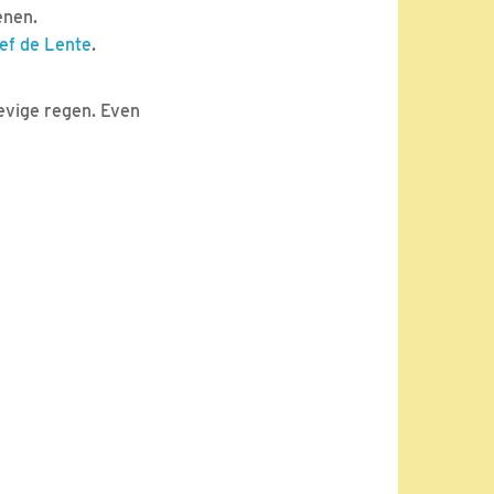
enen.
ef de Lente
.
hevige regen. Even