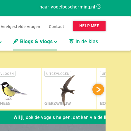
naar vogelbescherming.nl
HELP MEE
Veelgestelde vragen
Contact
Blogs & vlogs
In de klas
EVLOGEN
UITGEVLOGEN
UITGEVLOGEN
MEES
GIERZWALUW
BOSUIL
jij ook de vogels helpen: dat kan via de link!
*
Seizoen 20