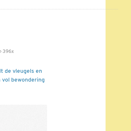
396x
dt de vleugels en
En vol bewondering