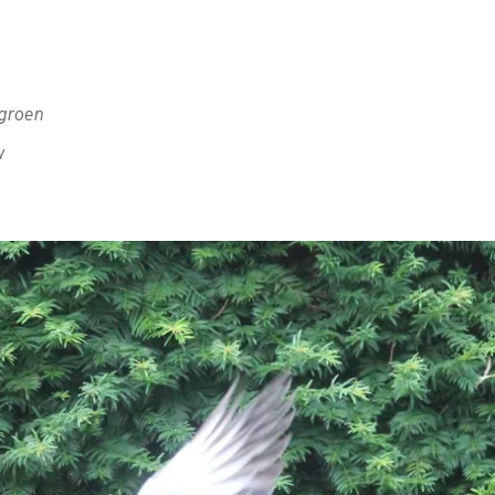
 groen
w
)