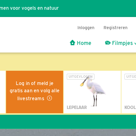
men voor vogels en natuur
Inloggen
Registreren
Home
Filmpjes
UITGEVLOGEN
UITG
Log in of meld je
gratis aan en volg alle
livestreams
LEPELAAR
KOOL
Wil 