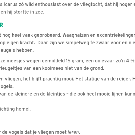
Icarus zó wild enthousiast over de vliegtocht, dat hij hoger 
en hij stortte in zee.
R
nog heel vaak geprobeerd. Waaghalzen en excentriekelingen.
 op eigen kracht. Daar zijn we simpelweg te zwaar voor en ni
vleugels hebben.
nze meesjes wegen gemiddeld 15 gram, een ooievaar zo’n 4 ½ 
leugeltjes van een koolmees niet van de grond.
en vliegen, het blijft prachtig mooi. Het statige van de reiger
ogels.
an de kleinere en de kleintjes – die ook heel mooie lijnen kunne
ichting hemel.
r de vogels dat je vliegen moet
leren
.