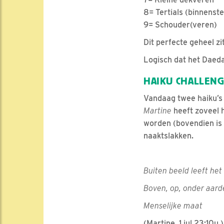
8= Tertials (binnens
9= Schouder(veren)
Dit perfecte geheel zi
Logisch dat het Daeda
HAIKU CHALLEN
Vandaag twee haiku’s 
Martine
heeft zoveel 
worden (bovendien is 
naaktslakken.
Buiten beeld leeft het
Boven, op, onder aard
Menselijke maat
(Martine, 1 jul 23:10u )