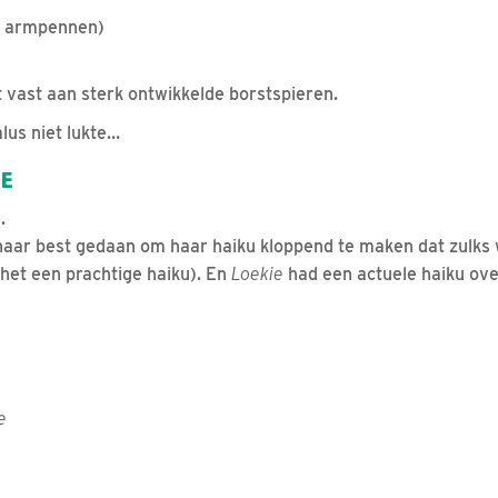
te armpennen)
t vast aan sterk ontwikkelde borstspieren.
lus niet lukte…
GE
.
haar best gedaan om haar haiku kloppend te maken dat zulks
het een prachtige haiku). En
Loekie
had een actuele haiku ov
e