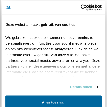
de vliegpennen gebruikt.
VLIEGVEREN
Deze website maakt gebruik van cookies
Veren zijn licht en hol. Dat is handig als je de lucht in
wilt. Vliegveren worden pennen genoemd. De
We gebruiken cookies om content en advertenties te 
vliegpennen van de slechtvalk zijn zeer sterk, wat nodig
personaliseren, om functies voor social media te bieden 
is bij snelheden van 150 tot 380 km per uur. Met de
en om ons websiteverkeer te analyseren. Ook delen we 
vleugel- en staartpennen wordt ook gestuurd,
informatie over uw gebruik van onze site met onze 
omgerold in de lucht en geremd. De snelsten ter wereld
partners voor social media, adverteren en analyse. Deze 
partners kunnen deze gegevens combineren met andere 
kunnen met die snelheden zelfs ondersteboven vliegen.
informatie die u aan ze heeft verstrekt of die ze hebben 
Kun je nagaan wat een kracht van spieren, maar ook
verzameld op basis van uw gebruik van hun services.
van de veren daarvoor nodig is.
Een verenpak slijt dan ook, en wordt elk jaar vernieuwd.
Details tonen
Dat is de rui.
Alles toestaan