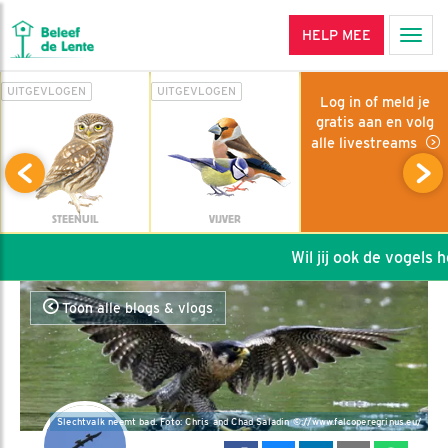
HELP MEE
Men
UITGEVLOGEN
UITGEVLOGEN
Log in of meld je
gratis aan en volg
alle livestreams
STEENUIL
VIJVER
Wil jij ook de vogels hel
Toon alle blogs & vlogs
Slechtvalk neemt bad. Foto: Chris and Chad Saladin ©://www.falcoperegrinus.eu/