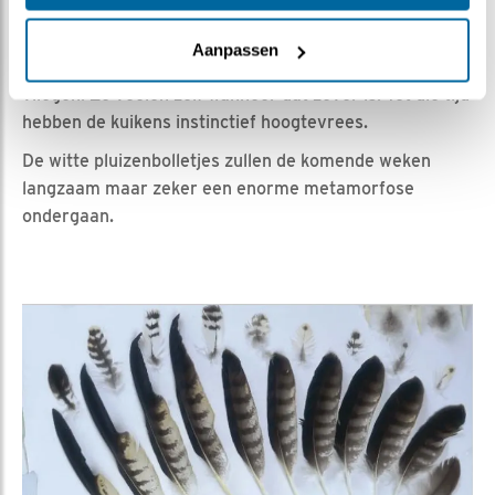
Het duurt ongeveer 40 dagen tot het eerste echte
verenkleed van de jonge slechtvalk af is. Dan is het
Aanpassen
kuiken een juveniel. Pas dan kunnen ze gaan leren
vliegen. Ze voelen zelf wanneer dat zover is. Tot die tijd
hebben de kuikens instinctief hoogtevrees.
De witte pluizenbolletjes zullen de komende weken
langzaam maar zeker een enorme metamorfose
ondergaan.