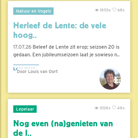
1855x
68x
Natuur en Vogels
Herleef de Lente: de vele
hoog..
17.07.26
Beleef de Lente zit erop; seizoen 20 is
gedaan. Een jubileumseizoen laat je sowieso n..
Lees meer
Door Louis van Oort
1058x
48x
Lepelaar
Nog even (na)genieten van
de l..