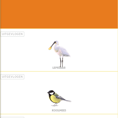
UITGEVLOGEN
LEPELAAR
UITGEVLOGEN
KOOLMEES