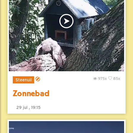
975x
85x
Steenuil
Zonnebad
29 jul , 19:15