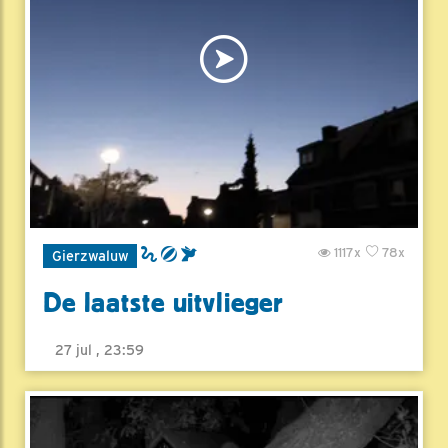
1117x
78x
Gierzwaluw
De laatste uitvlieger
27 jul , 23:59