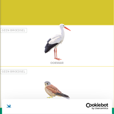
GEEN BROEDSEL
OOIEVAAR
GEEN BROEDSEL
TORENVALK
Wil jij ook de vogels h