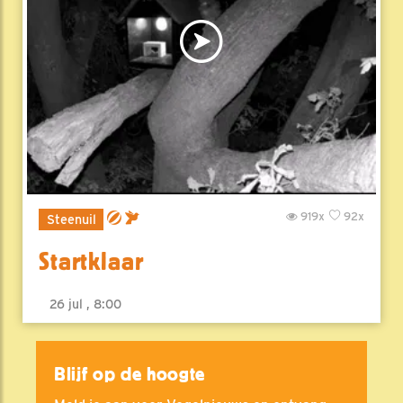
919x
92x
Steenuil
Startklaar
26 jul , 8:00
Blijf op de hoogte