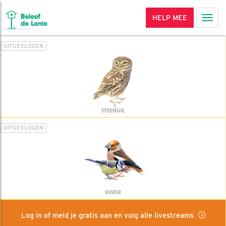
HELP MEE
Men
UITGEVLOGEN
STEENUIL
UITGEVLOGEN
VIJVER
Log in of meld je gratis aan en volg alle livestreams