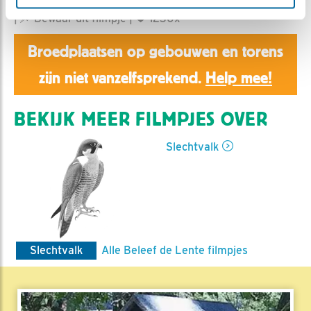
Aaltje | Geplaatst op 4 juni 2019, 22:55 |
Vind ik leuk
|
Bewaar dit filmpje
|
1230x
Broedplaatsen op gebouwen en torens
zijn niet vanzelfsprekend.
Help mee!
BEKIJK MEER FILMPJES OVER
Slechtvalk
Slechtvalk
Alle Beleef de Lente filmpjes