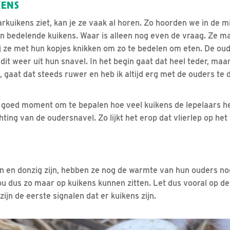
KENS
arkuikens ziet, kan je ze vaak al horen. Zo hoorden we in de 
n bedelende kuikens. Waar is alleen nog even de vraag. Ze m
bij ze met hun kopjes knikken om zo te bedelen om eten. De ou
dit weer uit hun snavel. In het begin gaat dat heel teder, ma
 gaat dat steeds ruwer en heb ik altijd erg met de ouders te
 goed moment om te bepalen hoe veel kuikens de lepelaars he
hting van de oudersnavel. Zo lijkt het erop dat vlierlep op h
in en donzig zijn, hebben ze nog de warmte van hun ouders no
ou dus zo maar op kuikens kunnen zitten. Let dus vooral op
zijn de eerste signalen dat er kuikens zijn.