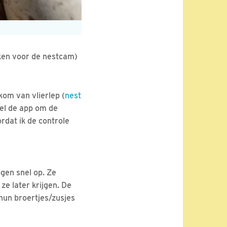
iken voor de nestcam)
kom van vlierlep (
nest
nel de app om de
dat ik de controle
gen snel op. Ze
e later krijgen. De
hun broertjes/zusjes