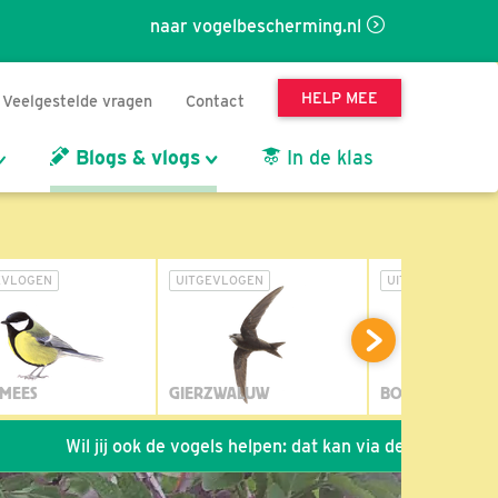
naar vogelbescherming.nl
HELP MEE
Veelgestelde vragen
Contact
Blogs & vlogs
In de klas
EVLOGEN
UITGEVLOGEN
UITGEVLOGEN
MEES
GIERZWALUW
BOSUIL
 jij ook de vogels helpen: dat kan via de link!
*
Seizoen 20