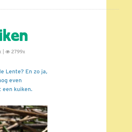
uiken
x |
2799x
e Lente? En zo ja,
 nog even
 een kuiken.