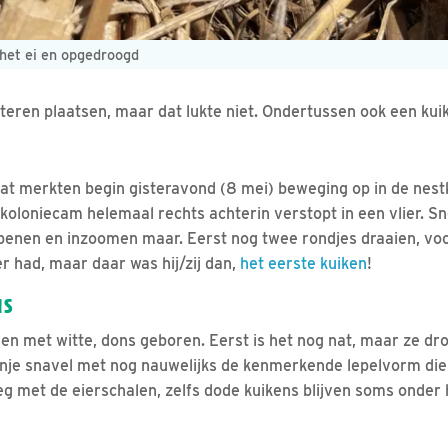
 het ei en opgedroogd
isteren plaatsen, maar dat lukte niet. Ondertussen ook een ku
at merkten begin gisteravond (8 mei) beweging op in de nest
de koloniecam helemaal rechts achterin verstopt in een vlier. S
enen en inzoomen maar. Eerst nog twee rondjes draaien, voor
r had, maar daar was hij/zij dan,
het eerste kuiken
!
NS
n met witte, dons geboren. Eerst is het nog nat, maar ze dro
nje snavel met nog nauwelijks de kenmerkende lepelvorm die z
eg met de eierschalen, zelfs dode kuikens blijven soms onder 