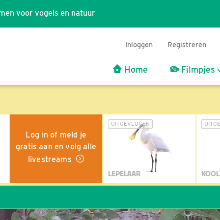
men voor vogels en natuur
Inloggen
Registreren
Home
Filmpjes
UITGEVLOGEN
UITG
Log in of meld je
gratis aan en volg alle
livestreams
LEPELAAR
KOOL
Wil