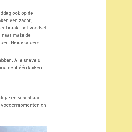
middag ook op de
aken een zacht,
der braakt het voedsel
ar naar mate de
 doen. Beide ouders
bben. Alle snavels
et moment één kuiken
dig. Een schijnbaar
 de voedermomenten en