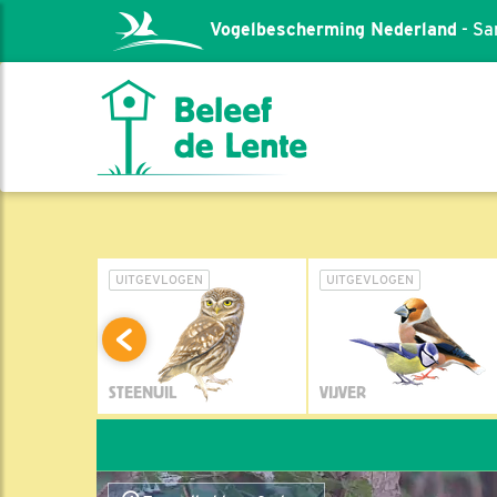
Vogelbescherming Nederland
- Sa
L
UITGEVLOGEN
UITGEVLOGEN
STEENUIL
VIJVER