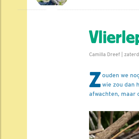
Vlierl
Camilla Dreef | zater
Z
ouden we nog
wie zou dan 
afwachten, maar o