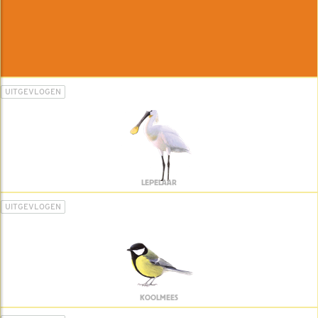
UITGEVLOGEN
LEPELAAR
UITGEVLOGEN
KOOLMEES