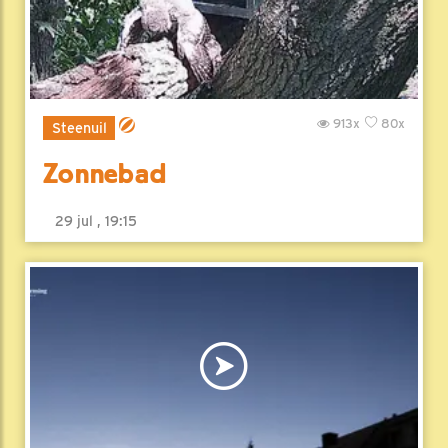
913x
80x
Steenuil
Zonnebad
29 jul , 19:15