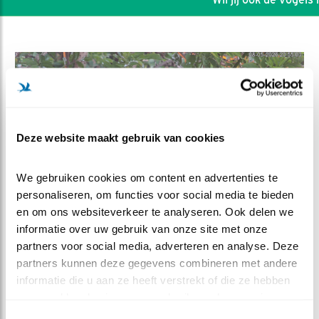
Deze website maakt gebruik van cookies
We gebruiken cookies om content en advertenties te 
personaliseren, om functies voor social media te bieden 
en om ons websiteverkeer te analyseren. Ook delen we 
informatie over uw gebruik van onze site met onze 
DEEL DIT FILMPJE
partners voor social media, adverteren en analyse. Deze 
partners kunnen deze gegevens combineren met andere 
informatie die u aan ze heeft verstrekt of die ze hebben 
Eerste kuiken, zorgt voor
verzameld op basis van uw gebruik van hun services.
nieuwe fase