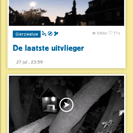
1066x
77x
Gierzwaluw
De laatste uitvlieger
27 jul , 23:59