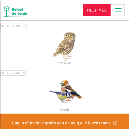
HELP MEE
Men
UITGEVLOGEN
STEENUIL
UITGEVLOGEN
VIJVER
Log in of meld je gratis aan en volg alle livestreams