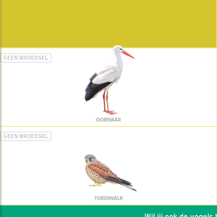
GEEN BROEDSEL
OOIEVAAR
GEEN BROEDSEL
TORENVALK
Wil jij ook de vogels he