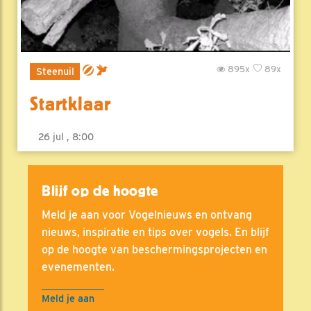
895x
89x
Steenuil
Startklaar
26 jul , 8:00
Blijf op de hoogte
Meld je aan voor Vogelnieuws en ontvang
nieuws, inspiratie en tips over vogels. En blijf
op de hoogte van beschermingsprojecten en
evenementen.
Meld je aan