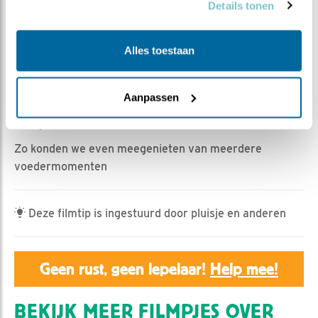
Details tonen
Marijn | Geplaatst op 9 mei 2026, 15:00 |
Vind ik leuk
|
Bewaar dit filmpje
|
212x
Alles toestaan
Oplettende kijkers zagen gisteren bij de vlierlepelaar
iets bewegen. Na het inzoomen van de camera, konden
Aanpassen
we prachtig zien dat er inderdaad een kuiken uit het ei
was gekomen.
Zo konden we even meegenieten van meerdere
voedermomenten
Deze filmtip is ingestuurd door pluisje en anderen
Geen rust, geen lepelaar!
Help mee!
BEKIJK MEER FILMPJES OVER