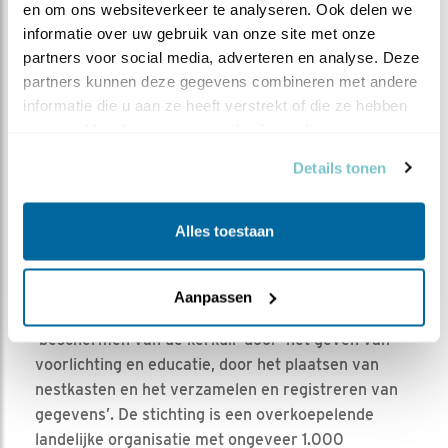
en om ons websiteverkeer te analyseren. Ook delen we 
informatie over uw gebruik van onze site met onze 
partners voor social media, adverteren en analyse. Deze 
partners kunnen deze gegevens combineren met andere 
informatie die u aan ze heeft verstrekt of die ze hebben 
verzameld op basis van uw gebruik van hun services.
Foto André Eijkenaar
Details tonen
Alles toestaan
Aanpassen
De stichting Kerkuilenwerkgroep heeft tot doel het
‘beschermen van de kerkuil’ door ‘het geven van
voorlichting en educatie, door het plaatsen van
nestkasten en het verzamelen en registreren van
gegevens’. De stichting is een overkoepelende
landelijke organisatie met ongeveer 1.000