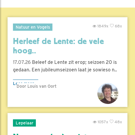
1849x
68x
Natuur en Vogels
Herleef de Lente: de vele
hoog..
17.07.26
Beleef de Lente zit erop; seizoen 20 is
gedaan. Een jubileumseizoen laat je sowieso n..
Lees meer
Door Louis van Oort
1057x
48x
Lepelaar