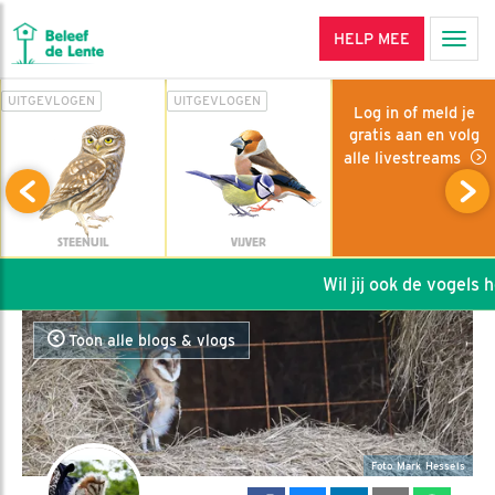
HELP MEE
Men
UITGEVLOGEN
UITGEVLOGEN
Log in of meld je
gratis aan en volg
alle livestreams
STEENUIL
VIJVER
Wil jij ook de vogels hel
Toon alle blogs & vlogs
Foto Mark Hessels