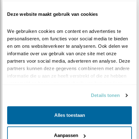
De boommarter leeft, ja heus, bij voorkeur in het bos.
Deze website maakt gebruik van cookies
Hij kan wel vier meter ver springen, als een ware
acrobaat.
We gebruiken cookies om content en advertenties te 
personaliseren, om functies voor social media te bieden 
Voor het overige verwijs ik u naar het
blog van 06 juni.
en om ons websiteverkeer te analyseren. Ook delen we 
En hoop ik dat met de toenemende nachtelijke
informatie over uw gebruik van onze site met onze 
toeschouwers, ook het aantal prachtige waarnemingen
partners voor social media, adverteren en analyse. Deze 
toeneemt!
partners kunnen deze gegevens combineren met andere 
informatie die u aan ze heeft verstrekt of die ze hebben 
verzameld op basis van uw gebruik van hun services.
Details tonen
Alles toestaan
Aanpassen