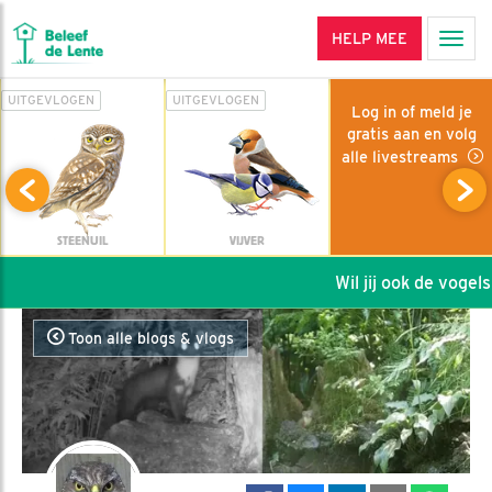
HELP MEE
Men
UITGEVLOGEN
UITGEVLOGEN
Log in of meld je
gratis aan en volg
alle livestreams
STEENUIL
VIJVER
Wil jij ook de vogels 
Toon alle blogs & vlogs