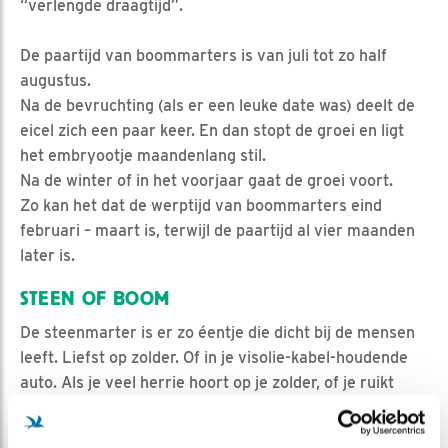
“verlengde draagtijd”.
De paartijd van boommarters is van juli tot zo half
augustus.
Na de bevruchting (als er een leuke date was) deelt de
eicel zich een paar keer. En dan stopt de groei en ligt
het embryootje maandenlang stil.
Na de winter of in het voorjaar gaat de groei voort.
Zo kan het dat de werptijd van boommarters eind
februari – maart is, terwijl de paartijd al vier maanden
later is.
STEEN OF BOOM
De steenmarter is er zo éentje die dicht bij de mensen
leeft. Liefst op zolder. Of in je visolie-kabel-houdende
auto. Als je veel herrie hoort op je zolder, of je ruikt
rare geurtjes, of je auto is onklaar gemaakt: check op
steenmarter.