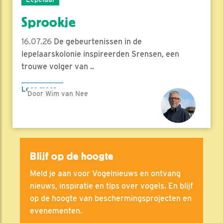
Sprookje
16.07.26
De gebeurtenissen in de
lepelaarskolonie inspireerden Srensen, een
trouwe volger van ..
Lees meer
Door Wim van Nee
Blijf op de hoogte
Meld je aan voor Vogelnieuws en ontvang
nieuws, inspiratie en tips over vogels. En blijf
op de hoogte van beschermingsprojecten en
evenementen.