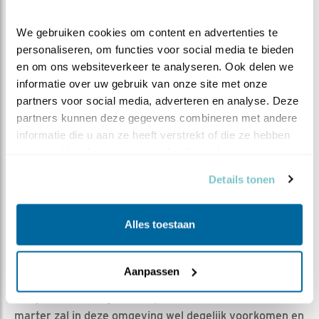
DANK AAN…
We gebruiken cookies om content en advertenties te 
Dank aan
Sylvana3003
die 30 juni zo
cool
de
personaliseren, om functies voor social media te bieden 
waarnemingen neerschreef en daarbij weliswaar geen
en om ons websiteverkeer te analyseren. Ook delen we 
marter maar wel de wezel als enige voorbij zag komen.
informatie over uw gebruik van onze site met onze 
partners voor social media, adverteren en analyse. Deze 
partners kunnen deze gegevens combineren met andere 
En dank aan onze
teller
: het junibestand is nu volledig!
informatie die u aan ze heeft verstrekt of die ze hebben 
MAAR NU DIT…
verzameld op basis van uw gebruik van hun services.
Het zal oplettende kijkers opvallen, dat het beestje op
Details tonen
foto 2 geen marter is. Het is een
wezel
.
*En dit is tóch een nieuwe soort voor dit jaar!
Alles toestaan
Over de wezel schreef ik vorig jaar
DIT BLOG
.
Na rijp beraad besluiten we om wel de marter als
Aanpassen
nieuwe soort te schrappen en de wezel toe te voegen
aan juni en dit blog toch te publiceren. Immers: de
marter zal in deze omgeving wel degelijk voorkomen en