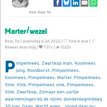
Door Roos Tol
Marter/wezel
Roos Tol | woensdag 6 juli 2022 |
Vind ik leuk
|
Bewaar deze blog
|
737x |
1222x
P
impelmees. Zwartkop man. Koolmees
jong. Roodborst. Pimpelmees.
Koolmees. Pimpelmees. Marter. Pimpelmees.
Vink. Vink. Pimpelmees vink. Pimpelmees.
Vink. Zwartkop. Zomaar een uurtje
waarnemingen bij de vijver, donderdagmiddag
30 juni. Gaap. Wacht even… stond daar nu: