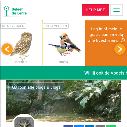
HELP MEE
Men
UITGEVLOGEN
UITGEVLOGEN
Log in of meld je
gratis aan en volg
alle livestreams
STEENUIL
VIJVER
Wil jij ook de vogels he
Toon alle blogs & vlogs