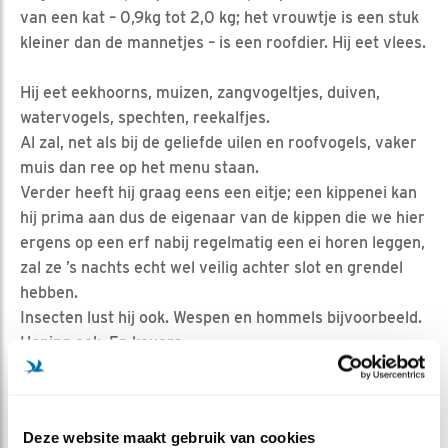
van een kat – 0,9kg tot 2,0 kg; het vrouwtje is een stuk
kleiner dan de mannetjes – is een roofdier. Hij eet vlees.
Hij eet eekhoorns, muizen, zangvogeltjes, duiven,
watervogels, spechten, reekalfjes.
Al zal, net als bij de geliefde uilen en roofvogels, vaker
muis dan ree op het menu staan.
Verder heeft hij graag eens een eitje; een kippenei kan
hij prima aan dus de eigenaar van de kippen die we hier
ergens op een erf nabij regelmatig een ei horen leggen,
zal ze ’s nachts echt wel veilig achter slot en grendel
hebben.
Insecten lust hij ook. Wespen en hommels bijvoorbeeld.
Honing ook. En kevers.
Maar ook: vruchten, paddenstoelen, (lijster)bessen,
beukennootjes.
Het is een omnivore carnivoor!
Deze website maakt gebruik van cookies