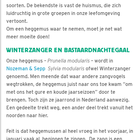
soorten. De bekendste is vast de huismus, die zich
luidruchtig in grote groepen in onze leefomgeving
vertoont.
Om een heggemus waar te nemen, moet je net wat
meer moeite doen!
WINTERZANGER EN BASTAARDNACHTEGAAL
Onze heggemus –
Prunella modularis
– wordt in
Nozeman & Sepp
Sylvia modularis
ofwel Winterzanger
genoemd. Men meende dat waar andere zangvogels
wegtrokken, de heggemus juist naar ons toe kwam “om
met ons het gure en koude jaarseizoen” door te
brengen. Toch zijn ze jaarrond in Nederland aanwezig.
Een gedeelte trekt weg, een ander deel trekt vanuit het
noorden naar hier.
Feit is dat heggemussen al heel vroeg in het voorjaar, in
januari vaak al, beginnen te zingen. De zang is een