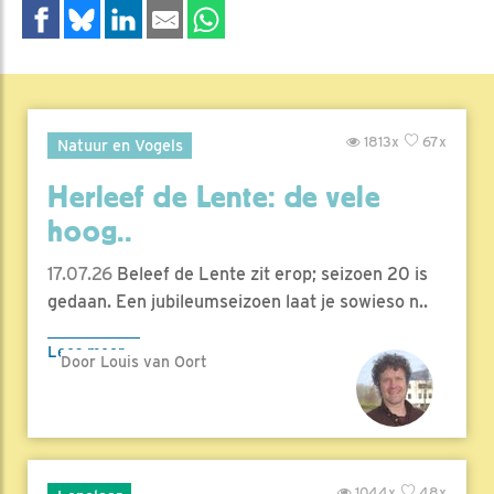
1813x
67x
Natuur en Vogels
Herleef de Lente: de vele
hoog..
17.07.26
Beleef de Lente zit erop; seizoen 20 is
gedaan. Een jubileumseizoen laat je sowieso n..
Lees meer
Door Louis van Oort
1044x
48x