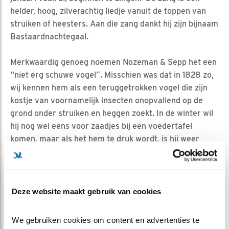
helder, hoog, zilverachtig liedje vanuit de toppen van
struiken of heesters. Aan die zang dankt hij zijn bijnaam
Bastaardnachtegaal.
Merkwaardig genoeg noemen Nozeman & Sepp het een
“niet erg schuwe vogel”. Misschien was dat in 1828 zo,
wij kennen hem als een teruggetrokken vogel die zijn
kostje van voornamelijk insecten onopvallend op de
grond onder struiken en heggen zoekt. In de winter wil
hij nog wel eens voor zaadjes bij een voedertafel
komen, maar als het hem te druk wordt, is hij weer
vertrokken.
HOREN ÉN ZIEN
Van zijn uitbundige kleuren moet de heggemus het niet
Deze website maakt gebruik van cookies
hebben… maar als je hem goed bekijkt, zie je dat het
juist in zijn eenvoud een schitterend mooi vogeltje is,
We gebruiken cookies om content en advertenties te 