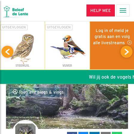
HELP MEE
Men
UITGEVLOGEN
UITGEVLOGEN
Log in of meld je
gratis aan en volg
alle livestreams
STEENUIL
VIJVER
Wil jij ook de vogels he
Toon alle blogs & vlogs