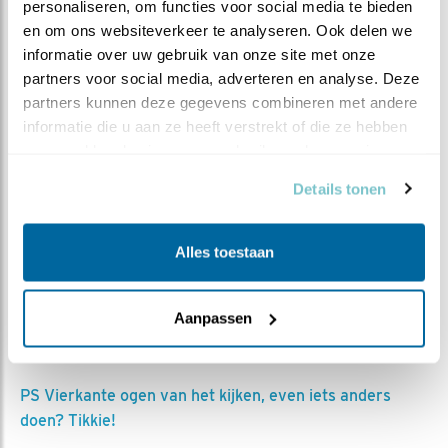
met zijn bruine bovenkant, donkere tekening,
personaliseren, om functies voor social media te bieden 
blauwgrijze borst en kop, okerkleurige pootjes en ranke
en om ons websiteverkeer te analyseren. Ook delen we 
snavel.
informatie over uw gebruik van onze site met onze 
Daarnaast kent de heggemus een turbulent
partners voor social media, adverteren en analyse. Deze 
liefdesleven – het is heel gebruikelijk dat zowel man als
partners kunnen deze gegevens combineren met andere 
vrouw meerdere partners heeft en soms helpen
informatie die u aan ze heeft verstrekt of die ze hebben 
verzameld op basis van uw gebruik van hun services.
meerdere mannen met het verzorgen van de jongen
van één nest.
Details tonen
Voor het vrouwtje zingt hij bovendien een bijzonder
liedje, een liefdes-fluisterzang.
Die daarvoor in ruil prachtig blauwe eieren legt.
Alles toestaan
Genoeg redenen om de heggemussen toe te roepen:
niet zo bescheiden, Prunella modularis; kom uit die
Aanpassen
struiken en laat jezelf zien!
PS Vierkante ogen van het kijken, even iets anders
doen? Tikkie!