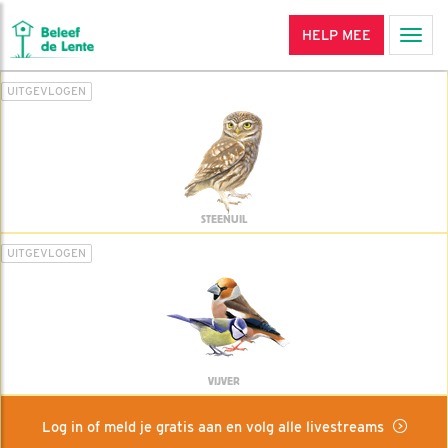
HELP MEE
Men
UITGEVLOGEN
STEENUIL
UITGEVLOGEN
VIJVER
Log in of meld je gratis aan en volg alle livestreams