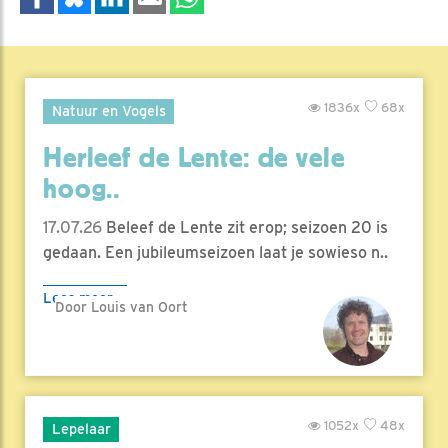
1836x
68x
Natuur en Vogels
Herleef de Lente: de vele
hoog..
17.07.26
Beleef de Lente zit erop; seizoen 20 is
gedaan. Een jubileumseizoen laat je sowieso n..
Lees meer
Door Louis van Oort
1052x
48x
Lepelaar