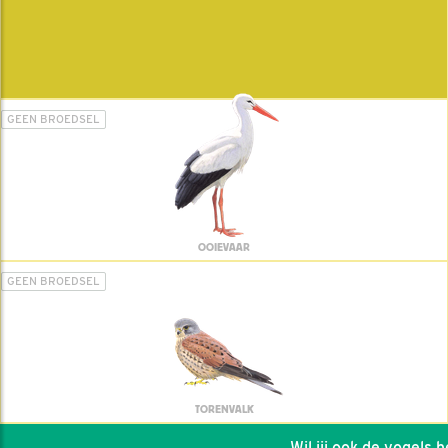
GEEN BROEDSEL
OOIEVAAR
GEEN BROEDSEL
TORENVALK
Wil jij ook de vogels help