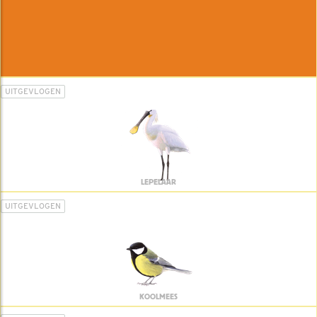
UITGEVLOGEN
LEPELAAR
UITGEVLOGEN
KOOLMEES