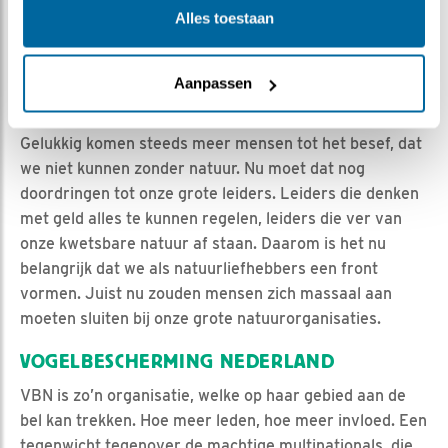
beetje zoals met vogels, zwarte vogels zijn haast
Alles toestaan
vanzelfsprekend boosdoeners. Hoeveel leven zou er
zonder insecten nog mogelijk zijn?
Aanpassen
NATUURINCLUSIEF LEVEN
Gelukkig komen steeds meer mensen tot het besef, dat
we niet kunnen zonder natuur. Nu moet dat nog
doordringen tot onze grote leiders. Leiders die denken
met geld alles te kunnen regelen, leiders die ver van
onze kwetsbare natuur af staan. Daarom is het nu
belangrijk dat we als natuurliefhebbers een front
vormen. Juist nu zouden mensen zich massaal aan
moeten sluiten bij onze grote natuurorganisaties.
VOGELBESCHERMING NEDERLAND
VBN is zo’n organisatie, welke op haar gebied aan de
bel kan trekken. Hoe meer leden, hoe meer invloed. Een
tegenwicht tegenover de machtige multinationals, die