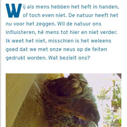
W
ij als mens hebben het heft in handen,
of toch even niet. De natuur heeft het
nu voor het zeggen. Wil de natuur ons
influisteren, hé mens tot hier en niet verder.
Ik weet het niet, misschien is het weleens
goed dat we met onze neus op de feiten
gedrukt worden. Wat bezielt ons?