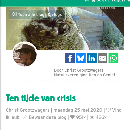
Toon alle blogs & vlogs
Door Christ Grootzwagers
Natuurvereniging Ken en Geniet
Ten tijde van crisis
Christ Grootzwagers | maandag 25 mei 2020 |
Vind
ik leuk
|
Bewaar deze blog
|
951x |
426x