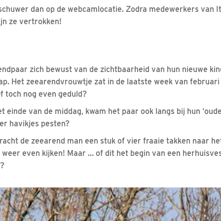
 schuwer dan op de webcamlocatie. Zodra medewerkers van It
ijn ze vertrokken!
rendpaar zich bewust van de zichtbaarheid van hun nieuwe ki
p. Het zeearendvrouwtje zat in de laatste week van februari
 Of toch nog even geduld?
et einde van de middag, kwam het paar ook langs bij hun ‘oud
er havikjes pesten?
racht de zeearend man een stuk of vier fraaie takken naar het
eer even kijken! Maar … of dit het begin van een herhuisve
n?