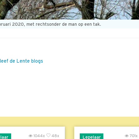
ruari 2020, met rechtsonder de man op een tak.
leef de Lente blogs
1044x
48x
701x
laar
Lepelaar