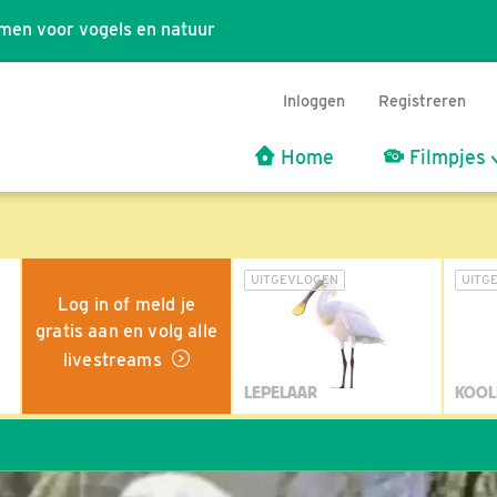
men voor vogels en natuur
Inloggen
Registreren
Home
Filmpjes
UITGEVLOGEN
UITG
Log in of meld je
gratis aan en volg alle
livestreams
LEPELAAR
KOOL