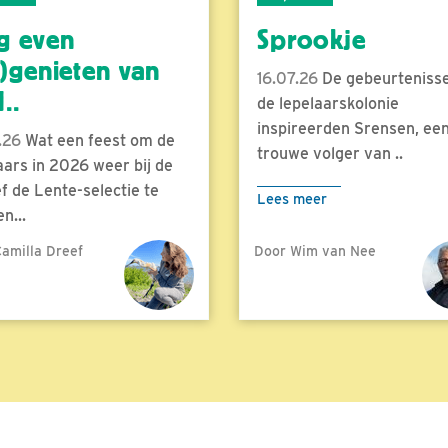
g even
Sprookje
)genieten van
16.07.26
De gebeurtenisse
..
de lepelaarskolonie
inspireerden Srensen, ee
.26
Wat een feest om de
trouwe volger van ..
aars in 2026 weer bij de
f de Lente-selectie te
Lees meer
n...
amilla Dreef
Door Wim van Nee
meer