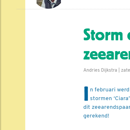
Storm 
zeeare
Andries Dijkstra | za
I
n februari wer
stormen ‘Ciara’
dit zeearendspaa
gerekend!