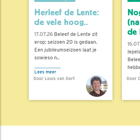
Herleef de Lente:
No
de vele hoog..
(na
de l
17.07.26
Beleef de Lente zit
erop; seizoen 20 is gedaan.
16.07
Een jubileumseizoen laat je
lepel
sowieso n..
Belee
hebbe
Lees meer
Door Louis van Oort
Door C
Lees 