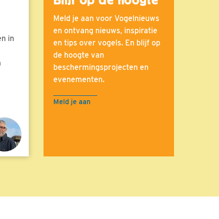
Blijf op de hoogte
Meld je aan voor Vogelnieuws
en ontvang nieuws, inspiratie
n in
en tips over vogels. En blijf op
de hoogte van
n
beschermingsprojecten en
evenementen.
Meld je aan