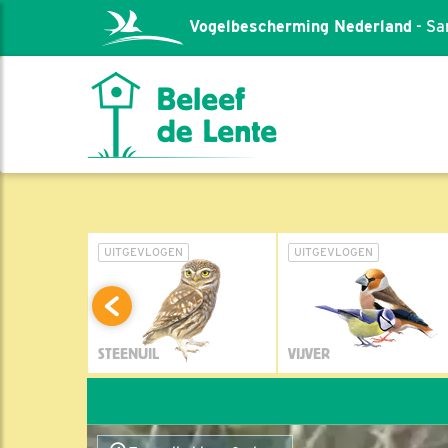
Vogelbescherming Nederland
- Sa
L
UITGEVLOGEN
UITGEVLOGEN
STEENUIL
VIJVER