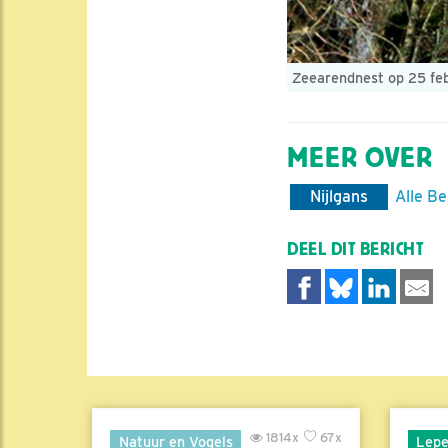
Zeearendnest op 25 feb
MEER OVER
Nijlgans
Alle Be
DEEL DIT BERICHT
1814x
67x
Natuur en Vogels
Lepe