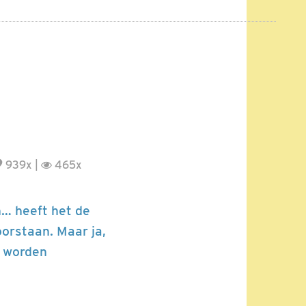
939x |
465x
n… heeft het de
oorstaan. Maar ja,
s worden