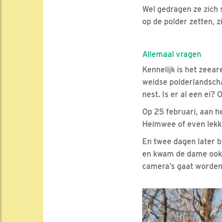
Wel gedragen ze zich
op de polder zetten, z
Allemaal vragen
Kennelijk is het zeea
weidse polderlandscha
nest. Is er al een ei?
Op 25 februari, aan h
Heimwee of even lekk
En twee dagen later b
en kwam de dame ook w
camera’s gaat worde