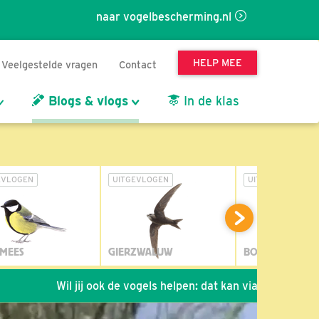
naar vogelbescherming.nl
HELP MEE
Veelgestelde vragen
Contact
Blogs & vlogs
In de klas
EVLOGEN
UITGEVLOGEN
UITGEVLOGEN
MEES
GIERZWALUW
BOSUIL
Wil jij ook de vogels helpen: dat kan via de link!
*
Seizoen