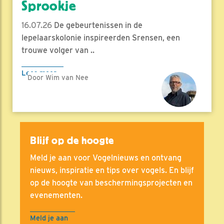
Sprookje
16.07.26
De gebeurtenissen in de
lepelaarskolonie inspireerden Srensen, een
trouwe volger van ..
Lees meer
Door Wim van Nee
Blijf op de hoogte
Meld je aan voor Vogelnieuws en ontvang
nieuws, inspiratie en tips over vogels. En blijf
op de hoogte van beschermingsprojecten en
evenementen.
Meld je aan