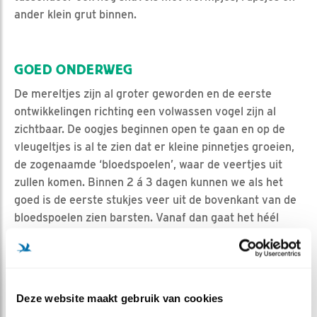
ander klein grut binnen.
GOED ONDERWEG
De mereltjes zijn al groter geworden en de eerste
ontwikkelingen richting een volwassen vogel zijn al
zichtbaar. De oogjes beginnen open te gaan en op de
vleugeltjes is al te zien dat er kleine pinnetjes groeien,
de zogenaamde ‘bloedspoelen’, waar de veertjes uit
zullen komen. Binnen 2 á 3 dagen kunnen we als het
goed is de eerste stukjes veer uit de bovenkant van de
bloedspoelen zien barsten. Vanaf dan gaat het héél
hard: de veren komen binnen enkele dagen
tevoorschijn en de kuikens beginnen al gauw te oefenen
met fladderen. Kom zeker elke dag even mee kijken en
genieten van de merels, want ze groeien zo hard: voor
Deze website maakt gebruik van cookies
je het weet zijn ze er alweer vandoor!