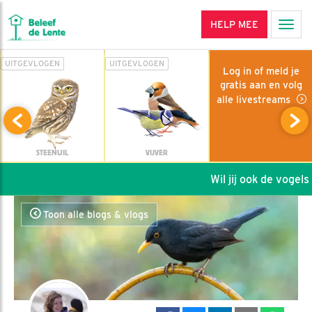
HELP MEE
Men
UITGEVLOGEN
UITGEVLOGEN
Log in of meld je
gratis aan en volg
alle livestreams
STEENUIL
VIJVER
Wil jij ook de vogels h
Toon alle blogs & vlogs