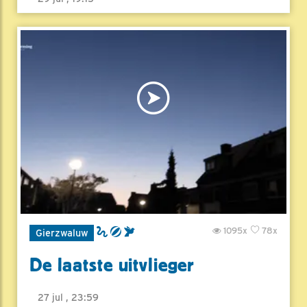
1095x
78x
Gierzwaluw
De laatste uitvlieger
27 jul , 23:59