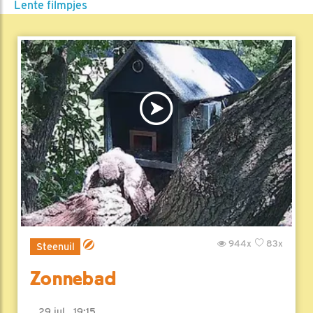
Lente filmpjes
944x
83x
Steenuil
Zonnebad
29 jul , 19:15