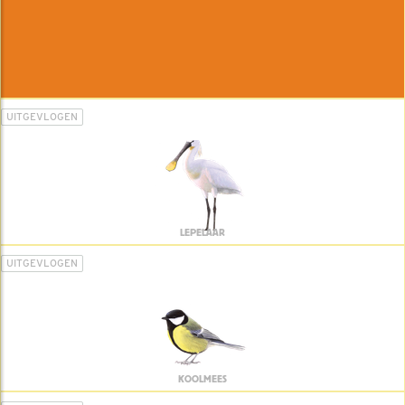
UITGEVLOGEN
LEPELAAR
UITGEVLOGEN
KOOLMEES