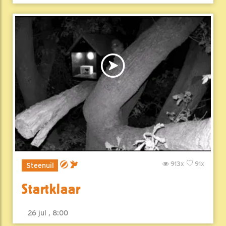
913x
91x
Steenuil
Startklaar
26 jul , 8:00