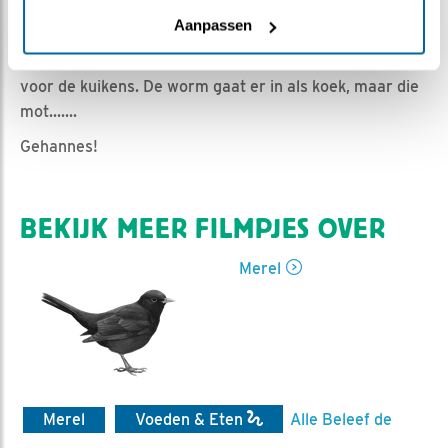
Emil | Geplaatst op 21 juni 2021, 21:35 |
Vind ik leuk
|
Aanpassen
Bewaar dit filmpje
|
653x
Man merel neemt een kleine worm en een mot mee
voor de kuikens. De worm gaat er in als koek, maar die
mot.......
Gehannes!
BEKIJK MEER FILMPJES OVER
Merel
Merel
Voeden & Eten
Alle Beleef de