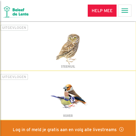
HELP MEE
Men
UITGEVLOGEN
STEENUIL
UITGEVLOGEN
VIJVER
Log in of meld je gratis aan en volg alle livestreams