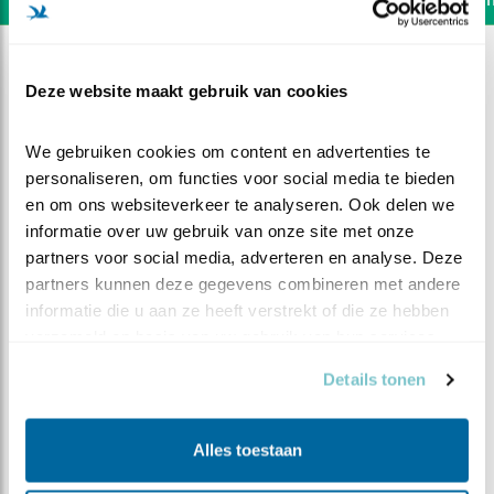
Deze website maakt gebruik van cookies
We gebruiken cookies om content en advertenties te 
personaliseren, om functies voor social media te bieden 
en om ons websiteverkeer te analyseren. Ook delen we 
informatie over uw gebruik van onze site met onze 
partners voor social media, adverteren en analyse. Deze 
partners kunnen deze gegevens combineren met andere 
informatie die u aan ze heeft verstrekt of die ze hebben 
verzameld op basis van uw gebruik van hun services.
DEEL DIT FILMPJE
Details tonen
Gehannes met een mot
Alles toestaan