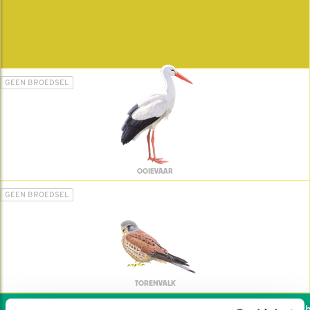
GEEN BROEDSEL
OOIEVAAR
GEEN BROEDSEL
TORENVALK
Wil jij ook de vogels he