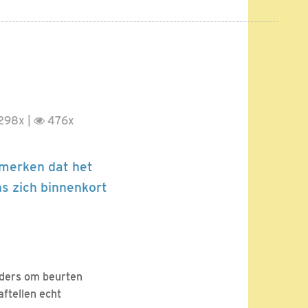
298x |
476x
e merken dat het
ns zich binnenkort
uders om beurten
aftellen echt