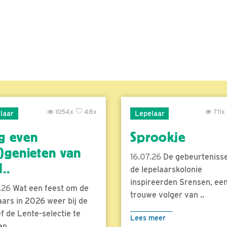
1054x
48x
711x
laar
Lepelaar
g even
Sprookje
)genieten van
16.07.26
De gebeurtenisse
..
de lepelaarskolonie
inspireerden Srensen, ee
.26
Wat een feest om de
trouwe volger van ..
aars in 2026 weer bij de
f de Lente-selectie te
Lees meer
n...