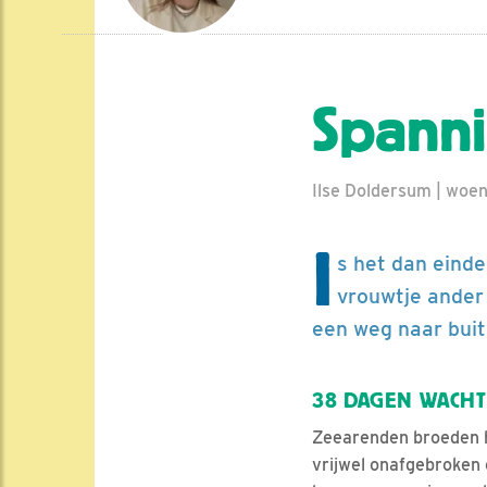
Spanni
Ilse Doldersum | woen
I
s het dan einde
vrouwtje ander 
een weg naar buit
38 DAGEN WACHT
Zeearenden broeden h
vrijwel onafgebroken o