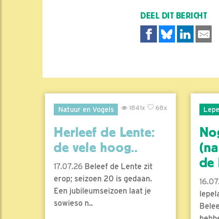
DEEL DIT BERICHT
1841x
68x
Natuur en Vogels
Lepe
Herleef de Lente:
No
de vele hoog..
(na
de l
17.07.26
Beleef de Lente zit
erop; seizoen 20 is gedaan.
16.07
Een jubileumseizoen laat je
lepel
sowieso n..
Belee
hebbe