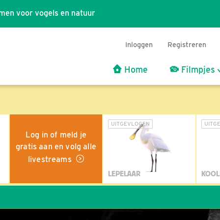
men voor vogels en natuur
Inloggen
Registreren
Home
Filmpjes
UITGEVLOGEN
UITG
Log in of meld je
gratis aan en volg alle
livestreams
LEPELAAR
KOOL