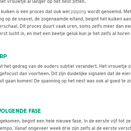
et vrouwtje al langer op het nest zitten.
kuiken is een proces dat ook wel
pipping
wordt genoemd. Met
ing op de snavel, de zogenaamde eitand, begint het kuiken aan 
rschaal. Dit proces duurt vaak uren, soms zelfs meer dan ee
st lucht in, en met een beetje geluk kun je het zelfs al horen 
ERP
at het gedrag van de ouders subtiel verandert. Het vrouwtje zit
 gefocust dan voorheen. Dit zijn duidelijke signalen dat de e
it gaan komen! De spanning op het nest was ook al goed te zi
VOLGENDE FASE
tgekomen, begint een hele nieuwe fase. In de eerste vijf tot 
tempo. Vanaf ongeveer week drie zijn zelfs al de eerste versc