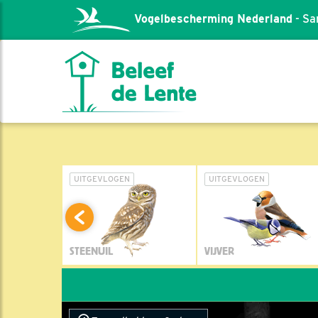
Vogelbescherming Nederland
- Sa
L
UITGEVLOGEN
UITGEVLOGEN
STEENUIL
VIJVER