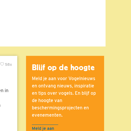
58x
Blijf op de hoogte
Meld je aan voor Vogelnieuws
en ontvang nieuws, inspiratie
n in
en tips over vogels. En blijf op
de hoogte van
n
beschermingsprojecten en
evenementen.
Meld je aan