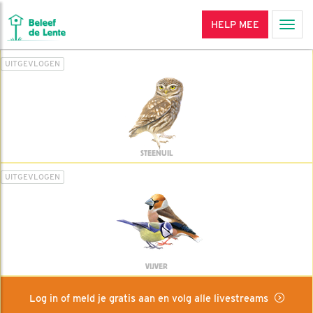
HELP MEE
Men
UITGEVLOGEN
STEENUIL
UITGEVLOGEN
VIJVER
Log in of meld je gratis aan en volg alle livestreams