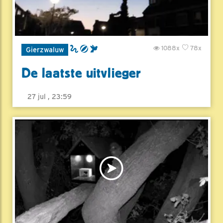
1088x
78x
Gierzwaluw
De laatste uitvlieger
27 jul , 23:59