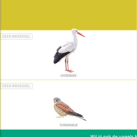
GEEN BROEDSEL
OOIEVAAR
GEEN BROEDSEL
TORENVALK
Wil jij ook de vogels he