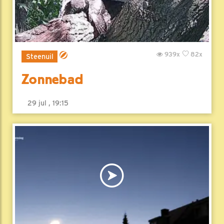
939x
82x
Steenuil
Zonnebad
29 jul , 19:15