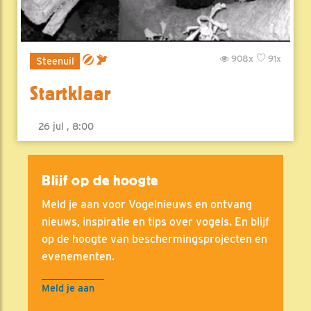
908x
91x
Steenuil
Startklaar
26 jul , 8:00
Blijf op de hoogte
Meld je aan voor Vogelnieuws en ontvang
nieuws, inspiratie en tips over vogels. En blijf
op de hoogte van beschermingsprojecten en
evenementen.
Meld je aan