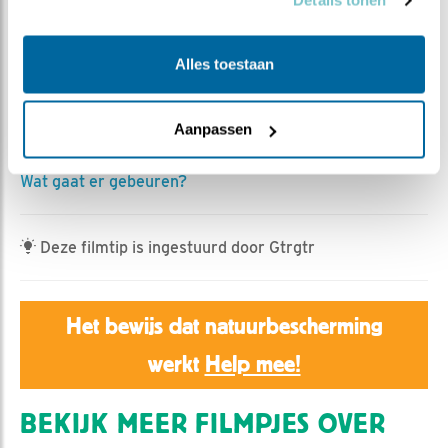
Details tonen
Jan Dagevos | Geplaatst op 8 april 2025, 8:25 |
Vind
ik leuk
|
Bewaar dit filmpje
|
281x
Vorige jaar werden de twee jongen 35 dagen na de leg
Alles toestaan
van het tweede ei geboren.
Vandaag is het 35 dagen na de leg van het tweede ei, 31
Aanpassen
dagen sinds het derde ei.
Wat gaat er gebeuren?
Deze filmtip is ingestuurd door Gtrgtr
Het bewijs dat natuurbescherming
werkt
Help mee!
BEKIJK MEER FILMPJES OVER