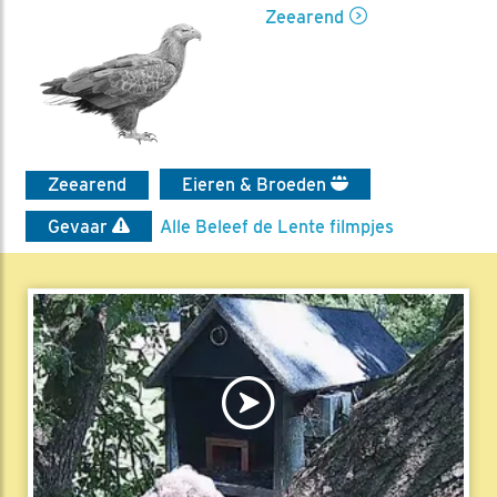
Zeearend
Zeearend
Eieren & Broeden
Gevaar
Alle Beleef de Lente filmpjes