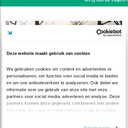
Deze website maakt gebruik van cookies
We gebruiken cookies om content en advertenties te 
personaliseren, om functies voor social media te bieden 
en om ons websiteverkeer te analyseren. Ook delen we 
informatie over uw gebruik van onze site met onze 
partners voor social media, adverteren en analyse. Deze 
DEEL DIT FILMPJE
partners kunnen deze gegevens combineren met andere 
informatie die u aan ze heeft verstrekt of die ze hebben 
De spanning loopt op
verzameld op basis van uw gebruik van hun services.