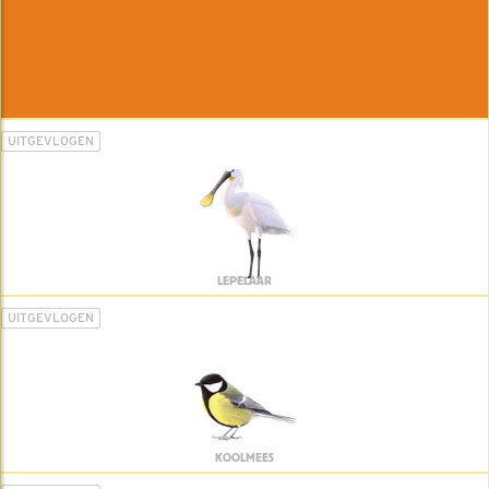
UITGEVLOGEN
LEPELAAR
UITGEVLOGEN
KOOLMEES