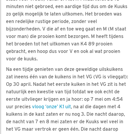
minuten niet gebroed, een aardige tijd dus om de Kuuks
zo gelijk mogelijk te laten uitkomen. Het broeden was
een redelijke rustige periode, zonder veel
bijzonderheden. V die af en toe weg gaat en M (M staat
voor man) die prooien komt bezorgen. M heeft tijdens
het broeden tot het uitkomen van K4 89 prooien
gebracht, een hoop dus voor V en ook al wat prooien
voor de kuuks.
Na een tijdje genieten van deze geweldige uilskuikens
zat ineens één van de kuikens in het VG (VG is vlieggat):
Op 30 april. Nadat het eerste kuiken in het VG zit is het
natuurlijk een kwestie van tijd totdat we ook echt de
eerste uitvlieger krijgen en ja hoor: op 7 mei om 4:54
uur precies
vloog ‘onze’ K1 uit
, na al die dagen met 4
kuikens in de kast zaten er nu nog 3. Die nacht daarop,
de nacht van 7 en 8 mei zaten er de Kuuks wel veel in
het VG maar vertrok er geen één. Die nacht daarop