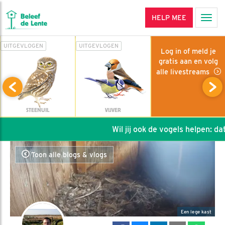
HELP MEE
Men
UITGEVLOGEN
UITGEVLOGEN
Log in of meld je
gratis aan en volg
alle livestreams
STEENUIL
VIJVER
Wil jij ook de vogels helpen: dat k
Toon alle blogs & vlogs
Een lege kast