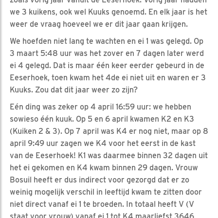
we 3 kuikens, ook wel Kuuks genoemd. En elk jaar is het
weer de vraag hoeveel we er dit jaar gaan krijgen.
We hoefden niet lang te wachten en ei 1 was gelegd. Op
3 maart 5:48 uur was het zover en 7 dagen later werd
ei 4 gelegd. Dat is maar één keer eerder gebeurd in de
Eeserhoek, toen kwam het 4de ei niet uit en waren er 3
Kuuks. Zou dat dit jaar weer zo zijn?
Eén ding was zeker op 4 april 16:59 uur: we hebben
sowieso één kuuk. Op 5 en 6 april kwamen K2 en K3
(Kuiken 2 & 3). Op 7 april was K4 er nog niet, maar op 8
april 9:49 uur zagen we K4 voor het eerst in de kast
van de Eeserhoek! K1 was daarmee binnen 32 dagen uit
het ei gekomen en K4 kwam binnen 29 dagen. Vrouw
Bosuil heeft er dus indirect voor gezorgd dat er zo
weinig mogelijk verschil in leeftijd kwam te zitten door
niet direct vanaf ei 1 te broeden. In totaal heeft V (V
staat voor vrouw) vanaf ei 1 tot K4 maarliefst 3646