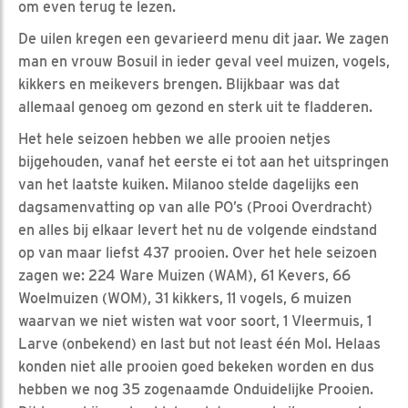
om even terug te lezen.
De uilen kregen een gevarieerd menu dit jaar. We zagen
man en vrouw Bosuil in ieder geval veel muizen, vogels,
kikkers en meikevers brengen. Blijkbaar was dat
allemaal genoeg om gezond en sterk uit te fladderen.
Het hele seizoen hebben we alle prooien netjes
bijgehouden, vanaf het eerste ei tot aan het uitspringen
van het laatste kuiken. Milanoo stelde dagelijks een
dagsamenvatting op van alle PO’s (Prooi Overdracht)
en alles bij elkaar levert het nu de volgende eindstand
op van maar liefst 437 prooien. Over het hele seizoen
zagen we: 224 Ware Muizen (WAM), 61 Kevers, 66
Woelmuizen (WOM), 31 kikkers, 11 vogels, 6 muizen
waarvan we niet wisten wat voor soort, 1 Vleermuis, 1
Larve (onbekend) en last but not least één Mol. Helaas
konden niet alle prooien goed bekeken worden en dus
hebben we nog 35 zogenaamde Onduidelijke Prooien.