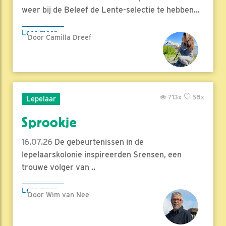
weer bij de Beleef de Lente-selectie te hebben...
Lees meer
Door Camilla Dreef
713x
58x
Lepelaar
Sprookje
16.07.26
De gebeurtenissen in de
lepelaarskolonie inspireerden Srensen, een
trouwe volger van ..
Lees meer
Door Wim van Nee