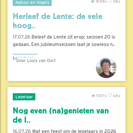
1848x
68x
Natuur en Vogels
Herleef de Lente: de vele
hoog..
17.07.26
Beleef de Lente zit erop; seizoen 20 is
gedaan. Een jubileumseizoen laat je sowieso n..
Lees meer
Door Louis van Oort
1057x
48x
Lepelaar
Nog even (na)genieten van
de l..
16.07.26
Wat een feest om de lepelaars in 2026