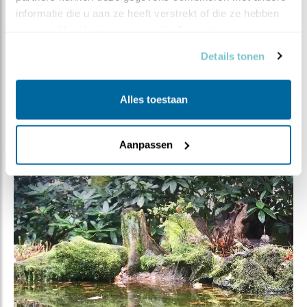
informatie die u aan ze heeft verstrekt of die ze hebben 
Hij houdt trouw de wacht
verzameld op basis van uw gebruik van hun services.
Wordt dagelijks iets groener
De Capibara*
Details tonen
(Vogelvolger, 29-03, 12:05)
Alles toestaan
*De Capibara is de boomstronk links. De krokodil is de
stronk in het midden.
Aanpassen