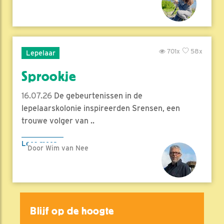
701x
58x
Lepelaar
Sprookje
16.07.26
De gebeurtenissen in de
lepelaarskolonie inspireerden Srensen, een
trouwe volger van ..
Lees meer
Door Wim van Nee
Blijf op de hoogte