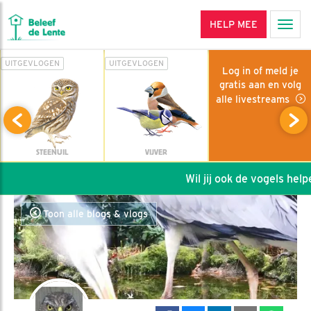
HELP MEE
Men
UITGEVLOGEN
UITGEVLOGEN
Log in of meld je
gratis aan en volg
alle livestreams
STEENUIL
VIJVER
Wil jij ook de vogels helpen
Toon alle blogs & vlogs