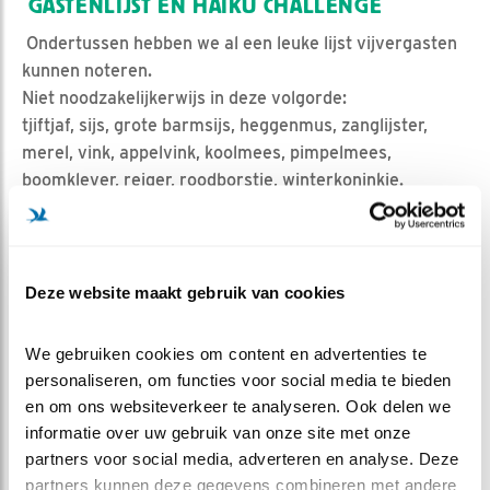
GASTENLIJST EN HAIKU CHALLENGE
Ondertussen hebben we al een leuke lijst vijvergasten
kunnen noteren.
Niet noodzakelijkerwijs in deze volgorde:
tjiftjaf, sijs, grote barmsijs, heggenmus, zanglijster,
merel, vink, appelvink, koolmees, pimpelmees,
boomklever, reiger, roodborstje, winterkoninkje.
En op de achtergrond: raaf en Grote bonte specht.
Een mooi moment voor weer een kleine bloemlezing
uit de haiku’s van onze kijkers. Dank!
Deze website maakt gebruik van cookies
Ochtendgeluiden
We gebruiken cookies om content en advertenties te 
Spetters tussen kikkerdril
personaliseren, om functies voor social media te bieden 
De boomklever baltst
en om ons websiteverkeer te analyseren. Ook delen we 
informatie over uw gebruik van onze site met onze 
(Machteld, 29-03, 08:28)
partners voor social media, adverteren en analyse. Deze 
partners kunnen deze gegevens combineren met andere 