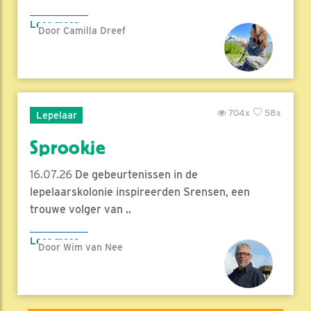
Lees meer
Door Camilla Dreef
704x
58x
Lepelaar
Sprookje
16.07.26
De gebeurtenissen in de
lepelaarskolonie inspireerden Srensen, een
trouwe volger van ..
Lees meer
Door Wim van Nee