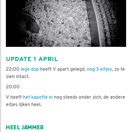
UPDATE 1 APRIL
22:00
lege dop
heeft V apart gelegd,
nog 3 eitjes
, zo te
zien intact.
20:00
V heeft
het kapotte ei
nog steeds onder zich, de andere
eitjes lijken heel.
HEEL JAMMER