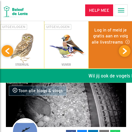
HELP MEE
Men
UITGEVLOGEN
UITGEVLOGEN
Log in of meld je
gratis aan en volg
alle livestreams
STEENUIL
VIJVER
Wil jij ook de vogels h
Toon alle blogs & vlogs