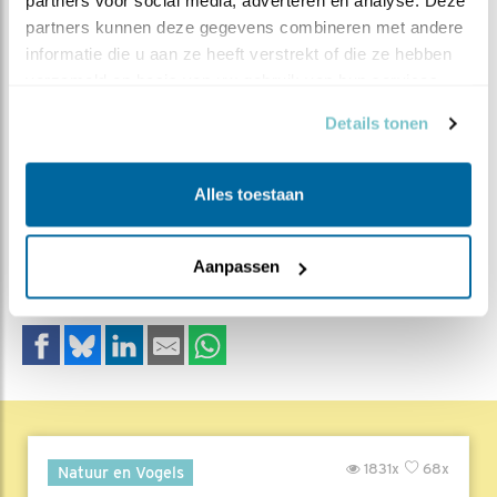
partners voor social media, adverteren en analyse. Deze 
partners kunnen deze gegevens combineren met andere 
informatie die u aan ze heeft verstrekt of die ze hebben 
verzameld op basis van uw gebruik van hun services.
Details tonen
MEER OVER
Vind ik leuk
Alles toestaan
Bewaar deze blog
Slechtvalk
Alle Beleef de
Lente blogs
Aanpassen
DEEL DIT BERICHT
1831x
68x
Natuur en Vogels