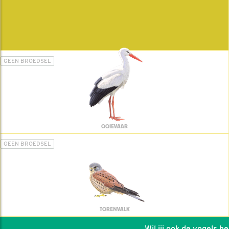
GEEN BROEDSEL
OOIEVAAR
GEEN BROEDSEL
TORENVALK
Wil jij ook de vogels help