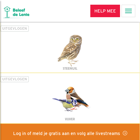
HELP MEE
Men
UITGEVLOGEN
STEENUIL
UITGEVLOGEN
VIJVER
Log in of meld je gratis aan en volg alle livestreams