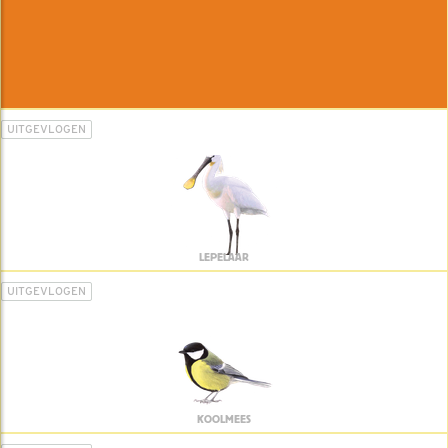
UITGEVLOGEN
LEPELAAR
UITGEVLOGEN
KOOLMEES