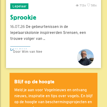
713x
58x
Lepelaar
Sprookje
16.07.26
De gebeurtenissen in de
lepelaarskolonie inspireerden Srensen, een
trouwe volger van ..
Lees meer
Door Wim van Nee
Blijf op de hoogte
Meld je aan voor Vogelnieuws en ontvang
nieuws, inspiratie en tips over vogels. En blijf
op de hoogte van beschermingsprojecten en