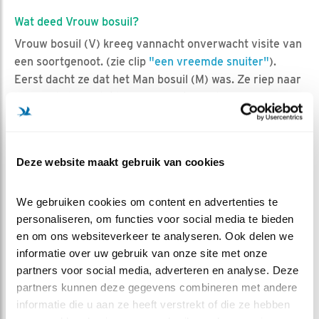
Wat deed Vrouw bosuil?
Vrouw bosuil (V) kreeg vannacht onverwacht visite van
een soortgenoot. (zie clip
"een vreemde snuiter"
).
Eerst dacht ze dat het Man bosuil (M) was. Ze riep naar
hem in de hoop dat hij een prooi kwam brengen. Maar
de uil op de tak had geen prooi en riep ook niet terug...
De vreemde uil kwam en ging een aantal keer, zat op
verschillende takken, bekeek de kast van boven, van
Deze website maakt gebruik van cookies
opzij en van voren en gluurde zelfs even naar binnen.
Maar zei niks...
We gebruiken cookies om content en advertenties te 
V zat redelijk rustig in de kast tijdens die bezoekjes. Ze
personaliseren, om functies voor social media te bieden 
en om ons websiteverkeer te analyseren. Ook delen we 
was wel alert, keek af en toe naar buiten om te zien wat
informatie over uw gebruik van onze site met onze 
de vreemde uil aan het doen was. Even leek ze haar
partners voor social media, adverteren en analyse. Deze 
eitjes te beschermen (zie foto "V maakt zich groot").
partners kunnen deze gegevens combineren met andere 
Pas toen de vreemde uil in het gat sprong “beet“ ze
informatie die u aan ze heeft verstrekt of die ze hebben 
een beetje van zich af
(of ze dacht een prooi aan te