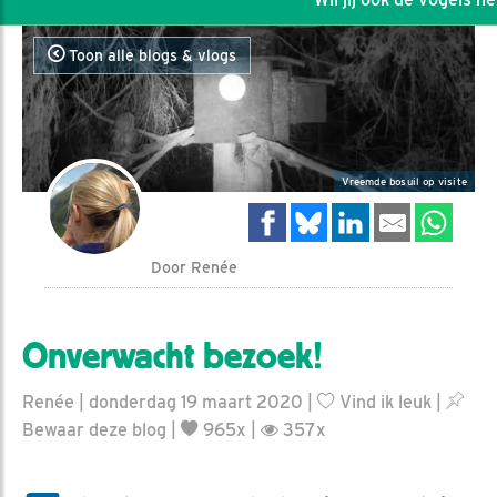
Toon alle blogs & vlogs
Vreemde bosuil op visite
Door Renée
Onverwacht bezoek!
Renée | donderdag 19 maart 2020 |
Vind ik leuk
|
Bewaar deze blog
|
965x |
357x