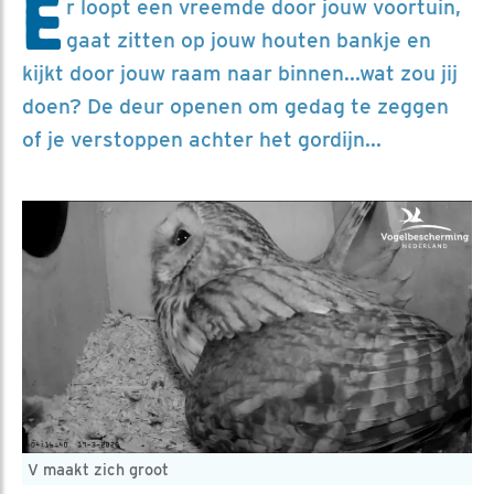
E
r loopt een vreemde door jouw voortuin,
gaat zitten op jouw houten bankje en
kijkt door jouw raam naar binnen...wat zou jij
doen? De deur openen om gedag te zeggen
of je verstoppen achter het gordijn...
V maakt zich groot