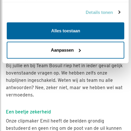
verzameld op basis van uw gebruik van hun services.
kunnen pakken...)
en de vreemde uil verdween in het
donkere bos.
Details tonen
Het zal ongetwijfeld vaker gebeuren, maar wij hebben
het, sinds we mee kunnen kijken bij deze kast, nog niet
Alles toestaan
eerder meegemaakt.
Aanpassen
Waar komt die vreemde uil ineens vandaan en wat
kwam hij/zij doen?
Bij jullie en bij Team Bosuil riep het in ieder geval gelijk
bovenstaande vragen op. We hebben zelfs onze
hulplijnen ingeschakeld. Weten wij als team nu alle
antwoorden? Nee, zeker niet, maar we hebben wel wat
vermoedens.
Een beetje zekerheid
Onze clipmaker Emil heeft de beelden grondig
bestudeerd en geen ring om de poot van de uil kunnen