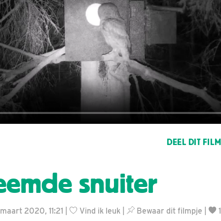
DEEL DIT FIL
eemde snuiter
 maart 2020, 11:21 |
Vind ik leuk
|
Bewaar dit filmpje
|