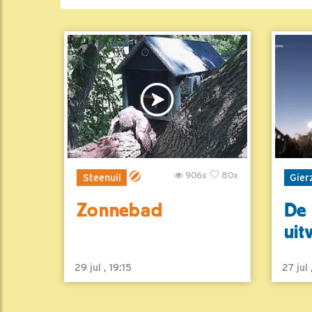
906x
80x
Steenuil
Gier
Zonnebad
De 
uit
29 jul , 19:15
27 jul