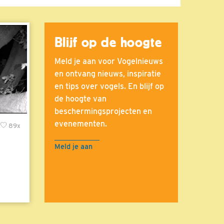
Blijf op de hoogte
Meld je aan voor Vogelnieuws
en ontvang nieuws, inspiratie
en tips over vogels. En blijf op
de hoogte van
beschermingsprojecten en
evenementen.
89x
Meld je aan