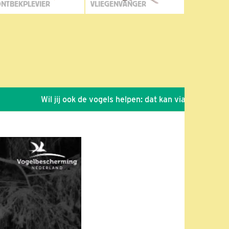
NTBEKPLEVIER
VLIEGENVANGER
Wil jij ook de vogels helpen: dat kan via de link!
*
Se