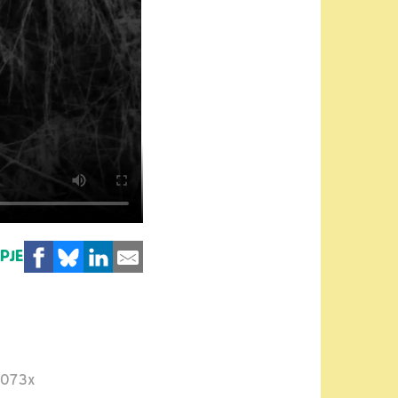
MPJE
1073x