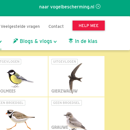
naar vogelbescherming.nl
HELP MEE
Veelgestelde vragen
Contact
Blogs & vlogs
In de klas
ITGEVLOGEN
UITGEVLOGEN
OLMEES
GIERZWALUW
EEN BROEDSEL
GEEN BROEDSEL
GRAUWE