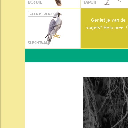
BOSUIL
TAPUIT
GEEN BROEDSEL
Geniet je van de
vogels? Help mee
SLECHTVALK