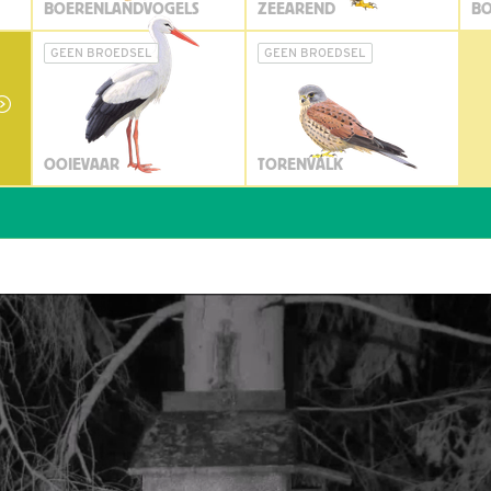
BOERENLANDVOGELS
ZEEAREND
BO
GEEN BROEDSEL
GEEN BROEDSEL
OOIEVAAR
TORENVALK