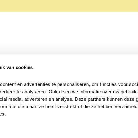
ik van cookies
Over Beleef de Lente
Mijn privacy
Cookieverklaring
ntent en advertenties te personaliseren, om functies voor socia
erkeer te analyseren. Ook delen we informatie over uw gebruik v
cial media, adverteren en analyse. Deze partners kunnen deze 
rmatie die u aan ze heeft verstrekt of die ze hebben verzameld 
es.
Samen voor
vogels en natuur