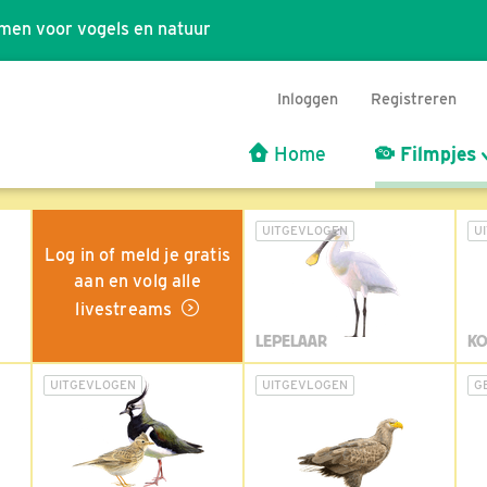
men voor vogels en natuur
Inloggen
Registreren
Home
Filmpjes
UITGEVLOGEN
U
Log in of meld je gratis
aan en volg alle
livestreams
LEPELAAR
KO
UITGEVLOGEN
UITGEVLOGEN
G