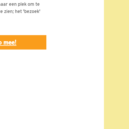
naar een plek om te
e zien; het 'bezoek'
p mee!