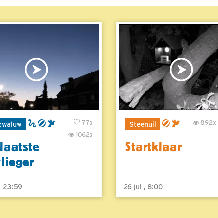
77x
892x
zwaluw
Steenuil
1062x
laatste
Startklaar
vlieger
 , 23:59
26 jul , 8:00