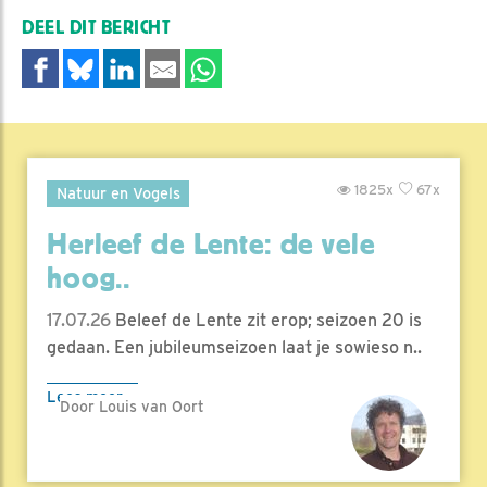
DEEL DIT BERICHT
1825x
67x
Natuur en Vogels
Herleef de Lente: de vele
hoog..
17.07.26
Beleef de Lente zit erop; seizoen 20 is
gedaan. Een jubileumseizoen laat je sowieso n..
Lees meer
Door Louis van Oort