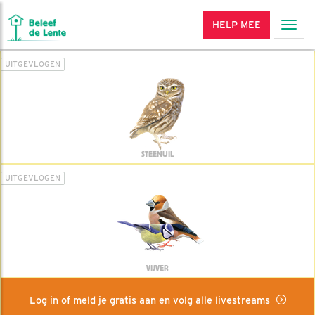
HELP MEE
Men
UITGEVLOGEN
STEENUIL
UITGEVLOGEN
VIJVER
Log in of meld je gratis aan en volg alle livestreams