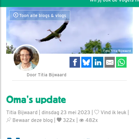
Toon alle blogs & vlogs
Foto Titia Bijwaard
Door Titia Bijwaard
Oma’s update
Titia Bijwaard | dinsdag 23 mei 2023 |
Vind ik leuk
|
Bewaar deze blog
|
322x |
482x