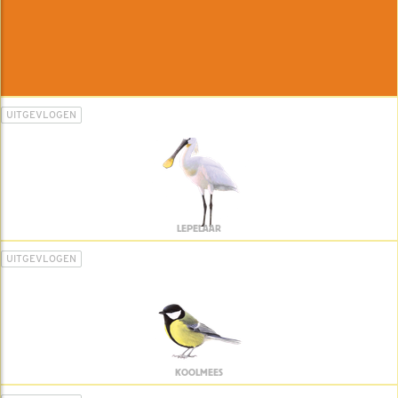
UITGEVLOGEN
LEPELAAR
UITGEVLOGEN
KOOLMEES