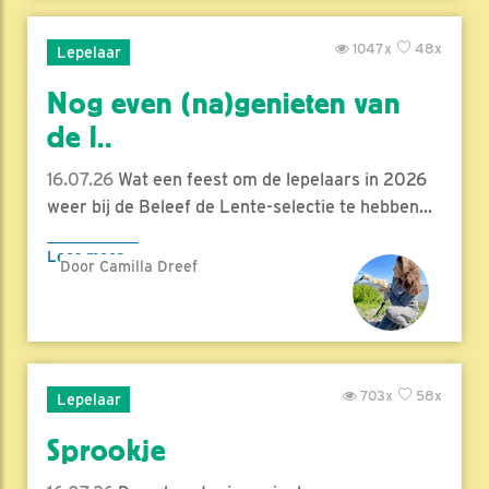
1047x
48x
Lepelaar
Nog even (na)genieten van
de l..
16.07.26
Wat een feest om de lepelaars in 2026
weer bij de Beleef de Lente-selectie te hebben...
Lees meer
Door Camilla Dreef
703x
58x
Lepelaar
Sprookje