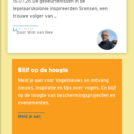
16.07.26
De gebeurtenissen in de
lepelaarskolonie inspireerden Srensen, een
trouwe volger van ..
Lees meer
Door Wim van Nee
Blijf op de hoogte
Meld je aan voor Vogelnieuws en ontvang
nieuws, inspiratie en tips over vogels. En blijf
op de hoogte van beschermingsprojecten en
evenementen.
Meld je aan