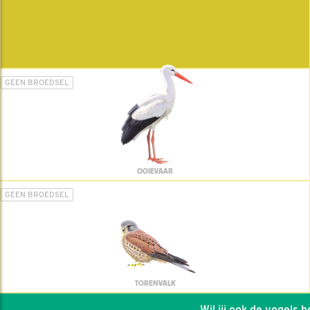
GEEN BROEDSEL
OOIEVAAR
GEEN BROEDSEL
TORENVALK
Wil jij ook de vogels hel