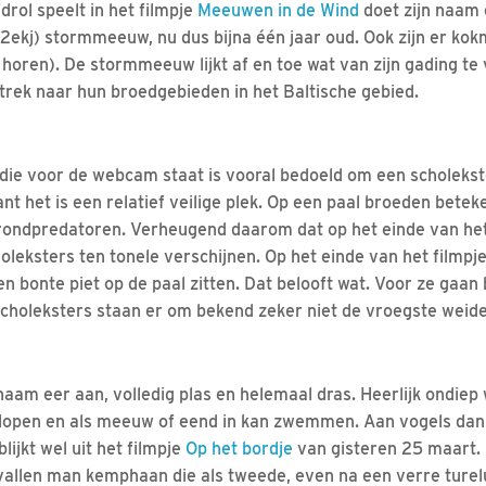
rol speelt in het filmpje
Meeuwen in de Wind
doet zijn naam 
2ekj) stormmeeuw, nu dus bijna één jaar oud. Ook zijn er k
e horen). De stormmeeuw lijkt af en toe wat van zijn gading te
rek naar hun broedgebieden in het Baltische gebied.
die voor de webcam staat is vooral bedoeld om een scholekste
t het is een relatief veilige plek. Op een paal broeden betek
ndpredatoren. Verheugend daarom dat op het einde van het n
oleksters ten tonele verschijnen. Op het einde van het filmpj
en bonte piet op de paal zitten. Dat belooft wat. Voor ze gaa
choleksters staan er om bekend zeker niet de vroegste weidev
naam eer aan, volledig plas en helemaal dras. Heerlijk ondiep
 lopen en als meeuw of eend in kan zwemmen. Aan vogels dan
ijkt wel uit het filmpje
Op het bordje
van gisteren 25 maart.
evallen man kemphaan die als tweede, even na een verre turel