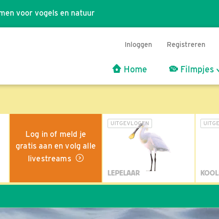
men voor vogels en natuur
Inloggen
Registreren
Home
Filmpjes
UITGEVLOGEN
UITG
Log in of meld je
gratis aan en volg alle
livestreams
LEPELAAR
KOOL