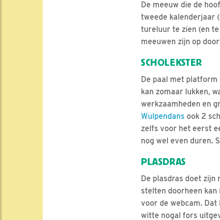
De meeuw die de hoofd
tweede kalenderjaar (
tureluur te zien (en t
meeuwen zijn op doort
SCHOLEKSTER
De paal met platform 
kan zomaar lukken, wan
werkzaamheden en gro
Wulpendans
ook 2 sch
zelfs voor het eerst e
nog wel even duren. S
PLASDRAS
De plasdras doet zijn 
stelten doorheen kan
voor de webcam. Dat bl
witte nogal fors uitg