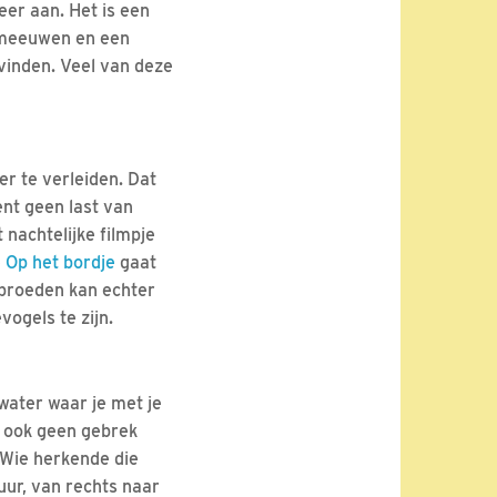
eer aan. Het is een
okmeeuwen en een
 vinden. Veel van deze
r te verleiden. Dat
ent geen last van
achtelijke filmpje
e
Op het bordje
gaat
n broeden kan echter
ogels te zijn.
 water waar je met je
 ook geen gebrek
 Wie herkende die
uur, van rechts naar