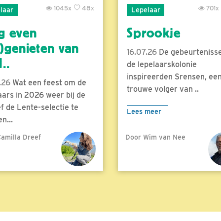
1045x
48x
701x
laar
Lepelaar
g even
Sprookje
)genieten van
16.07.26
De gebeurtenisse
..
de lepelaarskolonie
inspireerden Srensen, ee
.26
Wat een feest om de
trouwe volger van ..
aars in 2026 weer bij de
f de Lente-selectie te
Lees meer
n...
amilla Dreef
Door Wim van Nee
meer