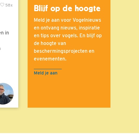
58x
Blijf op de hoogte
Meld je aan voor Vogelnieuws
en ontvang nieuws, inspiratie
n in
en tips over vogels. En blijf op
de hoogte van
n
beschermingsprojecten en
evenementen.
Meld je aan