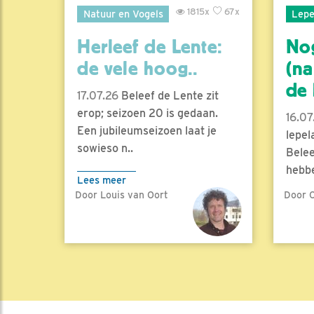
1815x
67x
Natuur en Vogels
Lepe
Herleef de Lente:
No
de vele hoog..
(na
de l
17.07.26
Beleef de Lente zit
erop; seizoen 20 is gedaan.
16.07
Een jubileumseizoen laat je
lepel
sowieso n..
Belee
hebbe
Lees meer
Door Louis van Oort
Door C
Lees 