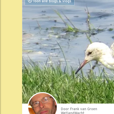
Toon alle blogs & vlogs
Door Frank van Groen
WetlandWacht