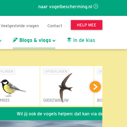
naar vogelbescherming.nl
HELP MEE
Veelgestelde vragen
Contact
Blogs & vlogs
In de klas
EVLOGEN
UITGEVLOGEN
UITGEVLOGEN
MEES
GIERZWALUW
BOSUIL
Wil jij ook de vogels helpen: dat kan via de link!
*
Seizoe