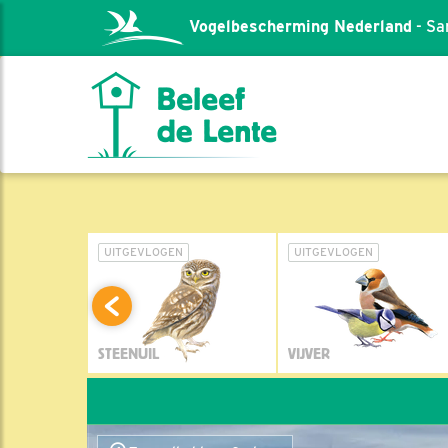
Vogelbescherming Nederland
- Sa
L
UITGEVLOGEN
UITGEVLOGEN
STEENUIL
VIJVER