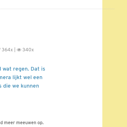
364x |
340x
l wat regen. Dat is
era lijkt wel een
s die we kunnen
land meer meeuwen op.