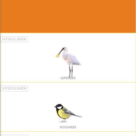
UITGEVLOGEN
LEPELAAR
UITGEVLOGEN
KOOLMEES