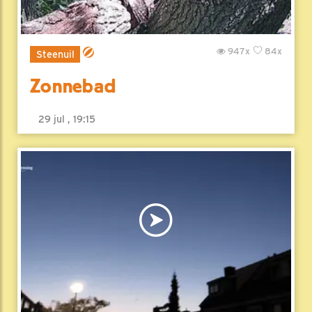
947x
84x
Steenuil
Zonnebad
29 jul , 19:15