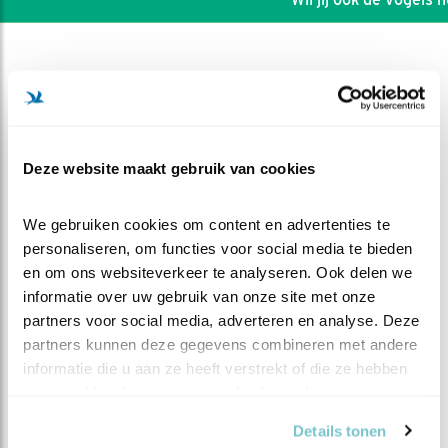
Deze website maakt gebruik van cookies
We gebruiken cookies om content en advertenties te 
personaliseren, om functies voor social media te bieden 
en om ons websiteverkeer te analyseren. Ook delen we 
informatie over uw gebruik van onze site met onze 
partners voor social media, adverteren en analyse. Deze 
DEEL DIT FILMPJE
partners kunnen deze gegevens combineren met andere 
informatie die u aan ze heeft verstrekt of die ze hebben 
verzameld op basis van uw gebruik van hun services.
Op het bordje
Details tonen