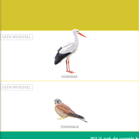
GEEN BROEDSEL
OOIEVAAR
GEEN BROEDSEL
TORENVALK
Wil jij ook de vogels hel