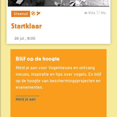
913x
91x
Steenuil
Startklaar
26 jul , 8:00
Blijf op de hoogte
Meld je aan voor Vogelnieuws en ontvang
nieuws, inspiratie en tips over vogels. En blijf
op de hoogte van beschermingsprojecten en
evenementen.
Meld je aan