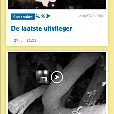
1097x
78x
Gierzwaluw
De laatste uitvlieger
27 jul , 23:59