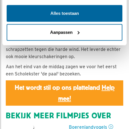
Romke Visser | Geplaatst op 25 maart 2023, 18:05 |
Vind ik leuk
|
Bewaar dit filmpje
|
307x
Alles toestaan
Het zal jullie niet ontgaan zijn, harde wind en
regenbuien teisterden de Eempolder en de rest van het
land.
Aanpassen
In de Eempolder was het echt opboksen en
schrapzetten tegen die harde wind. Het leverde echter
ook mooie kleurschakeringen op.
Aan het eind van de middag zagen we voor het eerst
een Scholekster 'de paal' bezoeken.
Het wordt stil op ons platteland
Help
mee!
BEKIJK MEER FILMPJES OVER
Boerenlandvogels