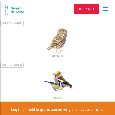
HELP MEE
Men
UITGEVLOGEN
STEENUIL
UITGEVLOGEN
VIJVER
Log in of meld je gratis aan en volg alle livestreams