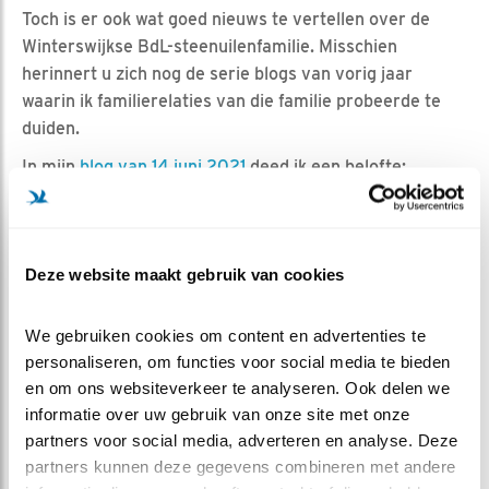
Toch is er ook wat goed nieuws te vertellen over de
Winterswijkse BdL-steenuilenfamilie. Misschien
herinnert u zich nog de serie blogs van vorig jaar
waarin ik familierelaties van die familie probeerde te
duiden.
In mijn
blog van 14 juni 2021
deed ik een belofte:
“Mochten we in de toekomst ooit een weerzien hebben
met een van deze achter- en achter-
achterkleinkinderen, dan hoort u dat als eerste.
Deze website maakt gebruik van cookies
Beloofd!”
En belofte maakt schuld.
Aan de rand van Winterswijk troffen we in een nieuw
We gebruiken cookies om content en advertenties te 
bewoonde nestkast een broedende vrouw aan die een
personaliseren, om functies voor social media te bieden 
nakomeling van het Winterswijkse BdL-stel blijkt te zijn.
en om ons websiteverkeer te analyseren. Ook delen we 
Om precies te zijn achterkleindochter .651,
geboren op
informatie over uw gebruik van onze site met onze 
10 mei 2021 in territorium 575
, dochter van
partners voor social media, adverteren en analyse. Deze 
kleindochter .942
. Ik vond in het archief nog een
partners kunnen deze gegevens combineren met andere 
jeugdfoto van haar, die de header van dit blog siert.