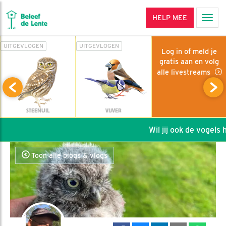
HELP MEE
Men
UITGEVLOGEN
UITGEVLOGEN
Log in of meld je
gratis aan en volg
alle livestreams
STEENUIL
VIJVER
Wil jij ook de vogels he
Toon alle blogs & vlogs