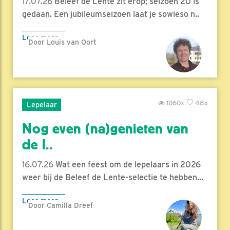
17.07.26
Beleef de Lente zit erop; seizoen 20 is
gedaan. Een jubileumseizoen laat je sowieso n..
Lees meer
Door Louis van Oort
1060x
48x
Lepelaar
Nog even (na)genieten van
de l..
16.07.26
Wat een feest om de lepelaars in 2026
weer bij de Beleef de Lente-selectie te hebben...
Lees meer
Door Camilla Dreef