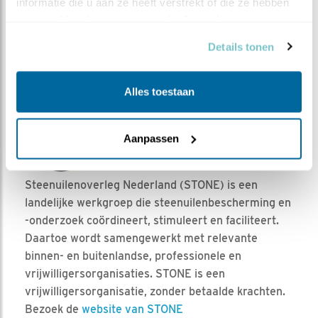
informatie die u aan ze heeft verstrekt of die ze hebben 
Deze achterkleindochter heeft onze raad om - anders
verzameld op basis van uw gebruik van hun services.
dan haar moeder, oma en overgrootmoeder - niet in
Details tonen
haar ouderlijke buurtje te blijven hangen wijselijk
opgevolgd. Ze heeft zich tegen de familiegewoonte in
op maar liefst 2,4 km van haar ouderlijk huis gevestigd!
Alles toestaan
Aanpassen
Steenuilenoverleg Nederland (STONE) is een
landelijke werkgroep die steenuilenbescherming en
-onderzoek coördineert, stimuleert en faciliteert.
Daartoe wordt samengewerkt met relevante
binnen- en buitenlandse, professionele en
vrijwilligersorganisaties. STONE is een
vrijwilligersorganisatie, zonder betaalde krachten.
Bezoek de
website van STONE