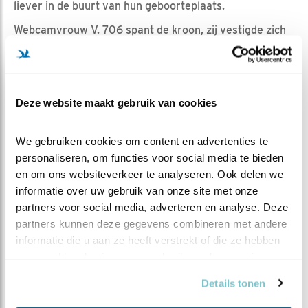
liever in de buurt van hun geboorteplaats.
Webcamvrouw V. 706 spant de kroon, zij vestigde zich
als gezegd op slechts 190 meter van haar
geboortenestkast. Haar dochter V .502 vloog iets
verder weg, maar bleef met 960 meter nog steeds
relatief dichtbij haar ouderlijk huis. Kleindochter V. 942
Deze website maakt gebruik van cookies
ten slotte vestigde zich op maar 370 meter afstand.
Grappig detail: al deze territoria liggen langs dezelfde
We gebruiken cookies om content en advertenties te 
weg, waarbij elke dochter zich steeds een stukje
personaliseren, om functies voor social media te bieden 
noordwaarts heeft verplaatst.
en om ons websiteverkeer te analyseren. Ook delen we 
informatie over uw gebruik van onze site met onze 
partners voor social media, adverteren en analyse. Deze 
partners kunnen deze gegevens combineren met andere 
VOORKEUR VOOR NIEUWBOUW
informatie die u aan ze heeft verstrekt of die ze hebben 
Wat verder opvalt, is dat zowel dochter als kleindochter
verzameld op basis van uw gebruik van hun services.
van nieuwbouw houden! De nestkast waar dochter V
Details tonen
.502 in 2020 haar gezin stichtte, was pas in 2019
geplaatst. Kleindochter V .942 nam in 2021 haar intrek