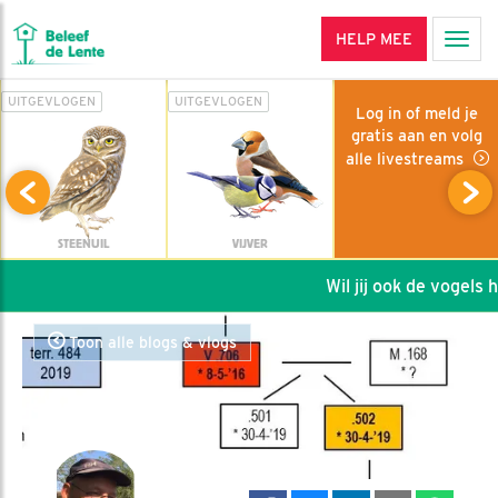
HELP MEE
Men
UITGEVLOGEN
UITGEVLOGEN
Log in of meld je
gratis aan en volg
alle livestreams
STEENUIL
VIJVER
Wil jij ook de vogels hel
Toon alle blogs & vlogs