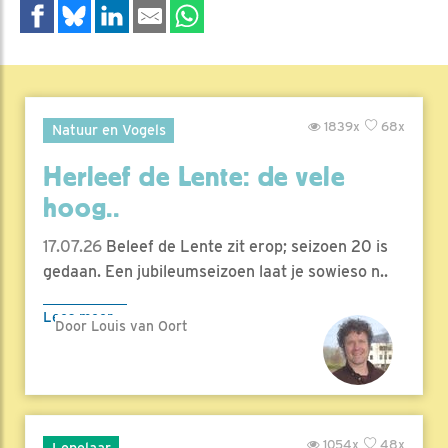
1839x
68x
Natuur en Vogels
Herleef de Lente: de vele
hoog..
17.07.26
Beleef de Lente zit erop; seizoen 20 is
gedaan. Een jubileumseizoen laat je sowieso n..
Lees meer
Door Louis van Oort
1054x
48x
Lepelaar