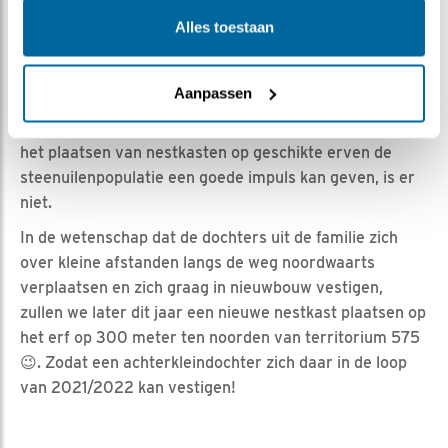
in een nestkast die pas in de zomer van 2020 was
Alles toestaan
geplaatst.
Met de plaatsing van beide nestkasten waren nieuwe
Aanpassen
potentiële broedlocaties gecreëerd, waar zich dus snel
nieuwe stellen hebben gevestigd. Een beter bewijs dat
het plaatsen van nestkasten op geschikte erven de
steenuilenpopulatie een goede impuls kan geven, is er
niet.
In de wetenschap dat de dochters uit de familie zich
over kleine afstanden langs de weg noordwaarts
verplaatsen en zich graag in nieuwbouw vestigen,
zullen we later dit jaar een nieuwe nestkast plaatsen op
het erf op 300 meter ten noorden van territorium 575
😉. Zodat een achterkleindochter zich daar in de loop
van 2021/2022 kan vestigen!