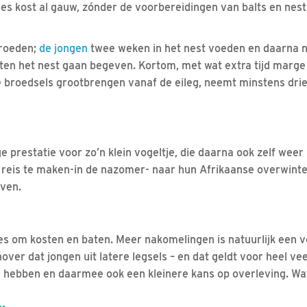
tjes kost al gauw, zónder de voorbereidingen van balts en ne
roeden;
de jongen
twee weken in het nest voeden en daarna 
buiten het nest gaan begeven. Kortom, met wat extra tijd marge
 broedsels grootbrengen vanaf de eileg, neemt minstens drie
ge prestatie voor zo’n klein vogeltje, die daarna ook zelf wee
 reis te maken-in de nazomer- naar hun Afrikaanse overwint
even.
lles om kosten en baten. Meer nakomelingen is natuurlijk een v
ver dat jongen uit latere legsels – en dat geldt voor heel ve
e hebben en daarmee ook een kleinere kans op overleving. W
…