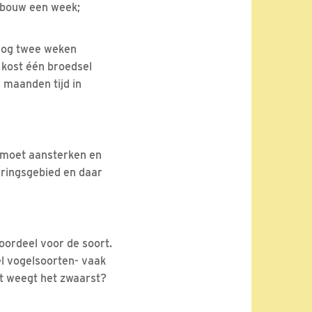
stbouw een week;
nog twee weken
 kost één broedsel
 maanden tijd in
r moet aansterken en
eringsgebied en daar
oordeel voor de soort.
el vogelsoorten- vaak
at weegt het zwaarst?