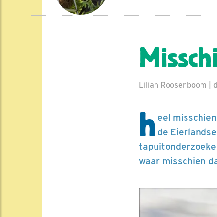
Misschi
Lilian Roosenboom | d
h
eel misschien
de Eierlandse
tapuitonderzoeke
waar misschien da