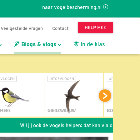
naar vogelbescherming.nl
HELP MEE
Veelgestelde vragen
Contact
Blogs & vlogs
In de klas
EVLOGEN
UITGEVLOGEN
UITGEVLOGEN
MEES
GIERZWALUW
BOSUIL
l jij ook de vogels helpen: dat kan via de link!
*
Seizoen 2