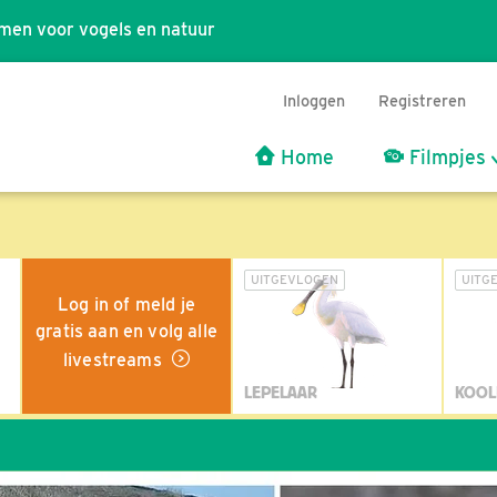
men voor vogels en natuur
Inloggen
Registreren
Home
Filmpjes
UITGEVLOGEN
UITG
Log in of meld je
gratis aan en volg alle
livestreams
LEPELAAR
KOOL
Wi