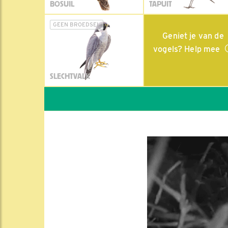
BOSUIL
TAPUIT
GEEN BROEDSEL
Geniet je van de
vogels? Help mee
SLECHTVALK