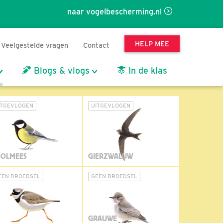
naar vogelbescherming.nl
HELP MEE
Veelgestelde vragen
Contact
Blogs & vlogs
In de klas
ITGEVLOGEN
UITGEVLOGEN
OLMEES
GIERZWALUW
EEN BROEDSEL
GEEN BROEDSEL
GRAUWE