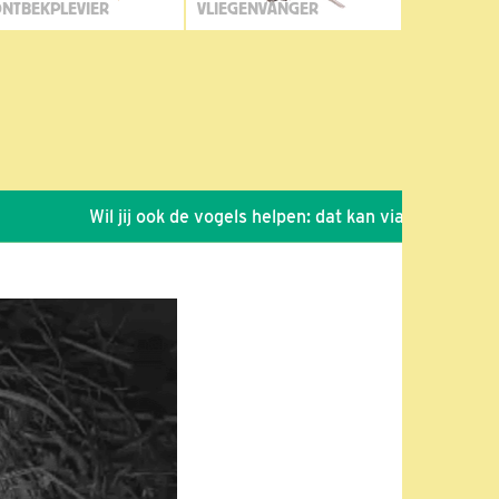
NTBEKPLEVIER
VLIEGENVANGER
Wil jij ook de vogels helpen: dat kan via de link!
*
S