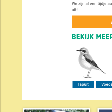
We zijn al een tijdje 
uit!
BEKIJK MEER
Tapuit
Voed