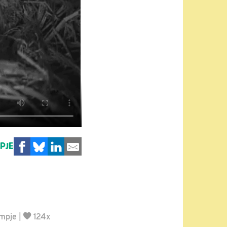
MPJE
lmpje
|
124x