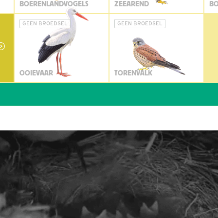
BOERENLANDVOGELS
ZEEAREND
BO
GEEN BROEDSEL
GEEN BROEDSEL
OOIEVAAR
TORENVALK