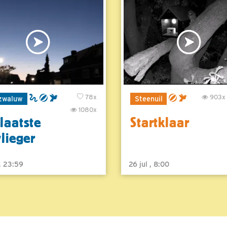
78x
903x
zwaluw
Steenuil
1080x
laatste
Startklaar
vlieger
 , 23:59
26 jul , 8:00