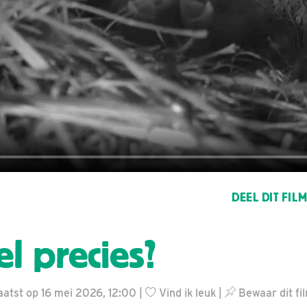
DEEL DIT FIL
l precies?
atst op 16 mei 2026, 12:00 |
Vind ik leuk
|
Bewaar dit fi