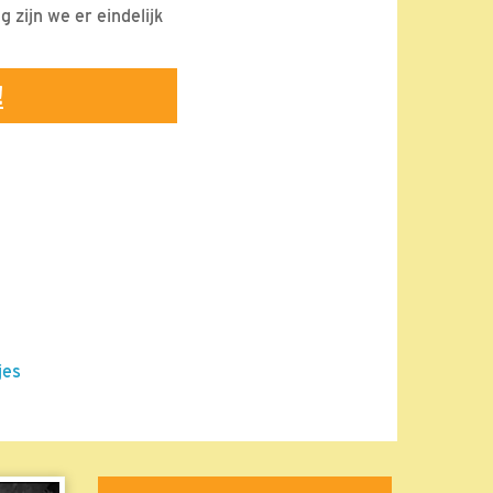
g zijn we er eindelijk
!
jes