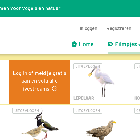
men voor vogels en natuur
Inloggen
Registreren
Home
Filmpjes
UITGEVLOGEN
U
Log in of meld je gratis
aan en volg alle
livestreams
LEPELAAR
KO
UITGEVLOGEN
UITGEVLOGEN
G