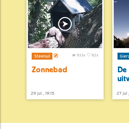
933x
82x
Steenuil
Gier
Zonnebad
De 
uit
29 jul , 19:15
27 jul