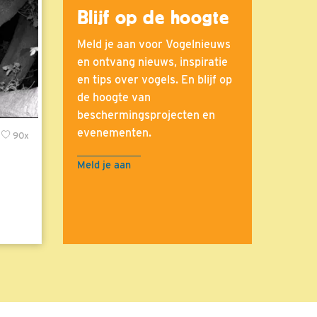
Blijf op de hoogte
Meld je aan voor Vogelnieuws
en ontvang nieuws, inspiratie
en tips over vogels. En blijf op
de hoogte van
beschermingsprojecten en
evenementen.
90x
Meld je aan