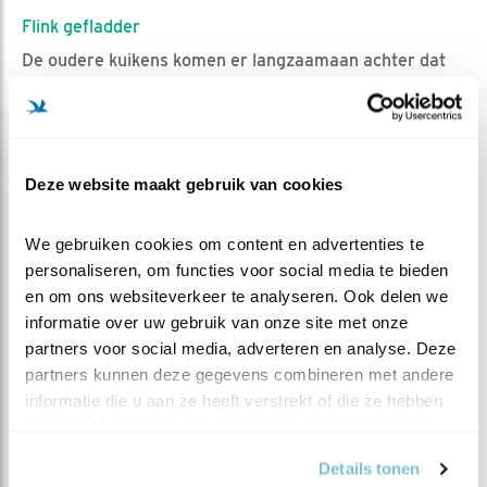
Flink gefladder
De oudere kuikens komen er langzaamaan achter dat
ze toch wel erg grote vleugels krijgen. Bij het oudste
kuiken zijn zelfs al duidelijk veren te zien. Ze beginnen
steeds meer op hun ouders te lijken. Hier en daar wordt
ook al flink wat gefladderd. Echter zal het nog een tijd
Deze website maakt gebruik van cookies
duren voor zij vliegvlug zijn. Ongeveer zestig dagen
nadat de kuikens uit het ei zijn gekomen, zijn ze
We gebruiken cookies om content en advertenties te 
vliegvlug. Ze zullen dan langzaamaan steeds
personaliseren, om functies voor social media te bieden 
zelfstandiger worden. Tot die tijd kunnen we nog volop
en om ons websiteverkeer te analyseren. Ook delen we 
genieten van hun gestuntel en gefladder.
informatie over uw gebruik van onze site met onze 
partners voor social media, adverteren en analyse. Deze 
MEER OVER
partners kunnen deze gegevens combineren met andere 
Vind ik leuk
informatie die u aan ze heeft verstrekt of die ze hebben 
Bewaar deze blog
Kerkuil
Alle Beleef de Lente
verzameld op basis van uw gebruik van hun services.
blogs
Details tonen