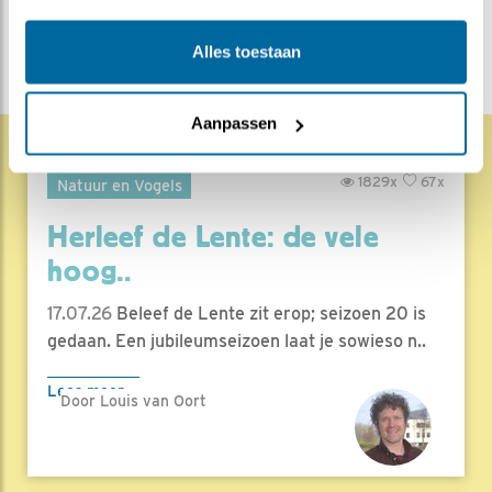
DEEL DIT BERICHT
Alles toestaan
Aanpassen
1829x
67x
Natuur en Vogels
Herleef de Lente: de vele
hoog..
17.07.26
Beleef de Lente zit erop; seizoen 20 is
gedaan. Een jubileumseizoen laat je sowieso n..
Lees meer
Door Louis van Oort