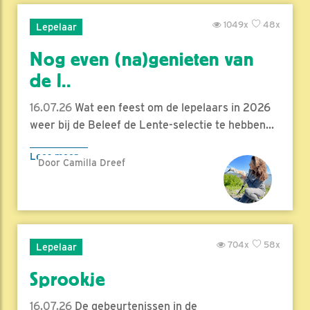
1049x
48x
Lepelaar
Nog even (na)genieten van
de l..
16.07.26
Wat een feest om de lepelaars in 2026
weer bij de Beleef de Lente-selectie te hebben...
Lees meer
Door Camilla Dreef
704x
58x
Lepelaar
Sprookje
16.07.26
De gebeurtenissen in de