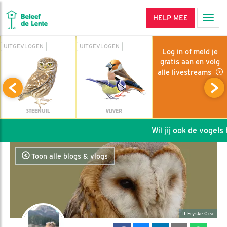
HELP MEE
Men
UITGEVLOGEN
UITGEVLOGEN
Log in of meld je
gratis aan en volg
alle livestreams
STEENUIL
VIJVER
Wil jij ook de vogels h
Toon alle blogs & vlogs
It Fryske Gea