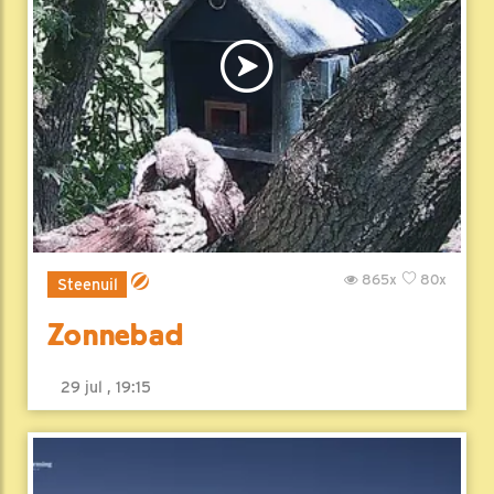
865x
80x
Steenuil
Zonnebad
29 jul , 19:15