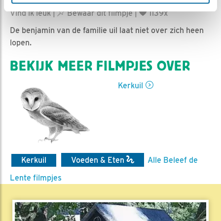
Ed Hoogkamer | Geplaatst op 30 mei 2019, 11:59 |
Vind ik leuk
|
Bewaar dit filmpje
|
1139x
De benjamin van de familie uil laat niet over zich heen
lopen.
BEKIJK MEER FILMPJES OVER
Kerkuil
Kerkuil
Voeden & Eten
Alle Beleef de
Lente filmpjes