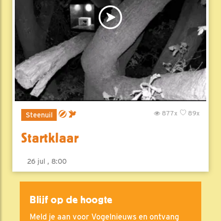
877x
89x
Steenuil
Startklaar
26 jul , 8:00
Blijf op de hoogte
Meld je aan voor Vogelnieuws en ontvang