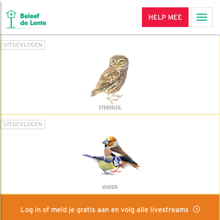
HELP MEE
Men
UITGEVLOGEN
STEENUIL
UITGEVLOGEN
VIJVER
Log in of meld je gratis aan en volg alle livestreams