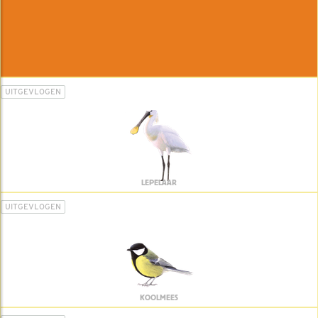
UITGEVLOGEN
LEPELAAR
UITGEVLOGEN
KOOLMEES