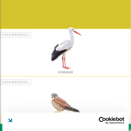
GEEN BROEDSEL
OOIEVAAR
GEEN BROEDSEL
TORENVALK
Wil jij ook de vogels he