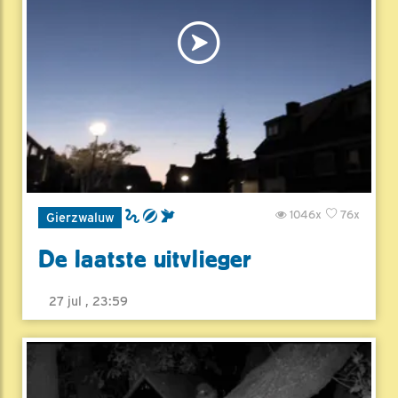
1046x
76x
Gierzwaluw
De laatste uitvlieger
27 jul , 23:59