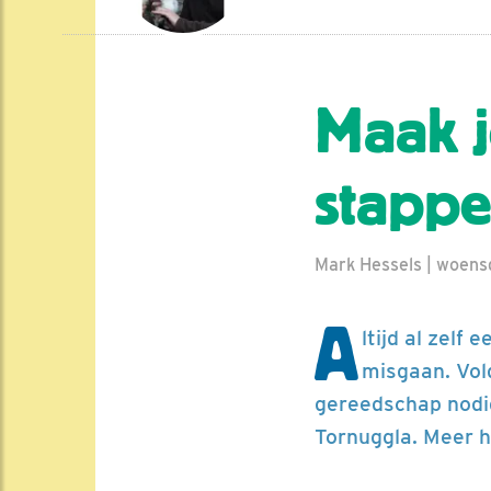
Maak j
stappe
Mark Hessels | woensd
A
ltijd al zelf
misgaan. Vol
gereedschap nodig
Tornuggla. Meer h