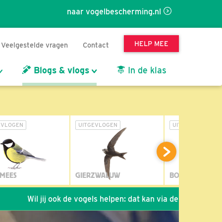
naar vogelbescherming.nl
HELP MEE
Veelgestelde vragen
Contact
Blogs & vlogs
In de klas
EVLOGEN
UITGEVLOGEN
UITGEVLOGEN
MEES
GIERZWALUW
BOSUIL
ij ook de vogels helpen: dat kan via de link!
*
Seizoen 202