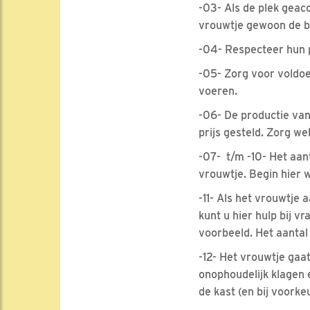
-03- Als de plek geac
vrouwtje gewoon de baa
-04- Respecteer hun p
-05- Zorg voor voldoe
voeren.
-06- De productie van 
prijs gesteld. Zorg w
-07- t/m -10- Het aan
vrouwtje. Begin hier w
-11- Als het vrouwtje 
kunt u hier hulp bij v
voorbeeld. Het aantal
-12- Het vrouwtje gaa
onophoudelijk klagen 
de kast (en bij voork