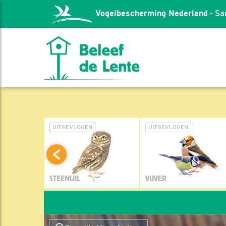
Vogelbescherming Nederland
- Sa
L
UITGEVLOGEN
UITGEVLOGEN
STEENUIL
VIJVER