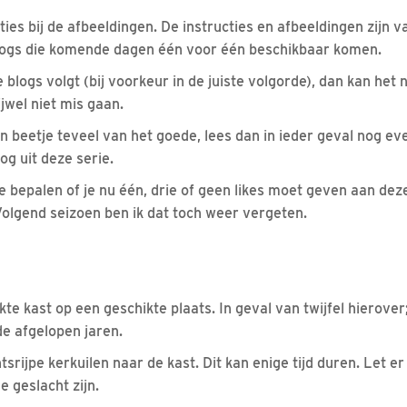
cties bij de afbeeldingen. De instructies en afbeeldingen zijn
blogs die komende dagen één voor één beschikbaar komen.
de blogs volgt (bij voorkeur in de juiste volgorde), dan kan he
ijwel niet mis gaan.
een beetje teveel van het goede, lees dan in ieder geval nog 
og uit deze serie.
te bepalen of je nu één, drie of geen likes moet geven aan dez
 Volgend seizoen ben ik dat toch weer vergeten.
kte kast op een geschikte plaats. In geval van twijfel hierove
de afgelopen jaren.
srijpe kerkuilen naar de kast. Dit kan enige tijd duren. Let er
e geslacht zijn.