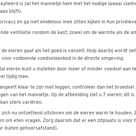
cepteerd is zal het mannetje hem met het nodige lawaai claime
s blijft).
rivacy en ga niet eindeloos mee zitten kijken in hun privélev
nde ventilatie rondom de kast; zowel om de warmte als de a
de eieren gaat als het goed is vanzelf. Hulp daarbij wordt zel
el voor voldoende voedselaanbod in de directe omgeving.
tal eieren kunt u instellen door meer of minder voedsel aan t
el tijdig mee.
aangeeft klaar te zijn met leggen, controleer dan het broedsel
ragen van het mannetje. Op de afbeelding ziet u 7 eieren; dit is
 kan sterk variëren.
t zich nu ontzettend uitsloven om de eieren warm te houden. Z
en om eten vragen. Zorg daarom dat er een zitplaats is voor 
eur buiten gehoorsafstand).