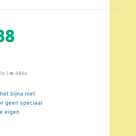
 38
1x |
486x
het bijna niet
or geen speciaal
e eigen