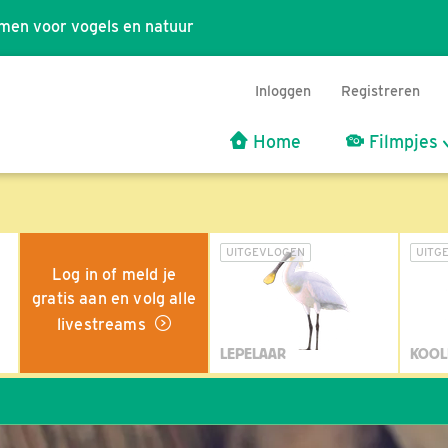
men voor vogels en natuur
Inloggen
Registreren
Home
Filmpjes
UITGEVLOGEN
UITG
Log in of meld je
gratis aan en volg alle
livestreams
LEPELAAR
KOOL
Wil j