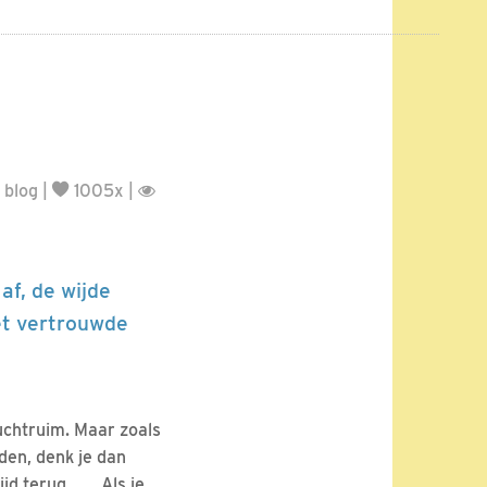
 blog
|
1005x |
af, de wijde
het vertrouwde
uchtruim. Maar zoals
den, denk je dan
terug....... Als je