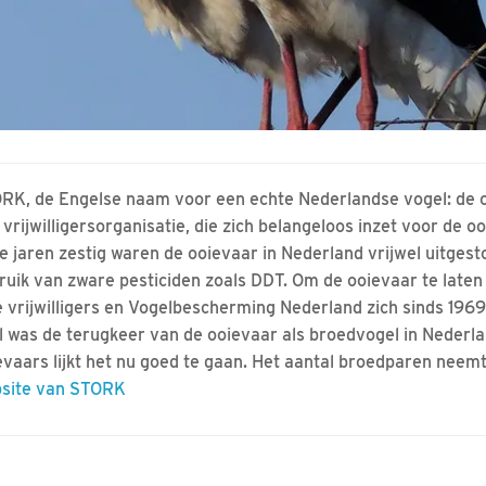
RK, de Engelse naam voor een echte Nederlandse vogel: de 
 vrijwilligersorganisatie, die zich belangeloos inzet voor de o
de jaren zestig waren de ooievaar in Nederland vrijwel uitgest
ruik van zware pesticiden zoals DDT. Om de ooievaar te late
e vrijwilligers en Vogelbescherming Nederland zich sinds 1969 
l was de terugkeer van de ooievaar als broedvogel in Nederlan
evaars lijkt het nu goed te gaan. Het aantal broedparen neem
site van STORK