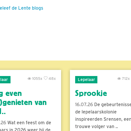
Beleef de Lente blogs
1055x
48x
712x
laar
Lepelaar
g even
Sprookje
)genieten van
16.07.26
De gebeurtenisse
..
de lepelaarskolonie
inspireerden Srensen, ee
.26
Wat een feest om de
trouwe volger van ..
aars in 2026 weer bij de