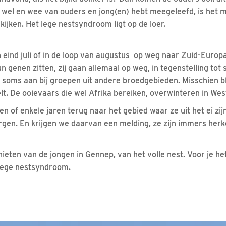
wel en wee van ouders en jong(en) hebt meegeleefd, is het mo
 kijken. Het lege nestsyndroom ligt op de loer.
eind juli of in de loop van augustus op weg naar Zuid-Europa
un genen zitten, zij gaan allemaal op weg, in tegenstelling to
ch soms aan bij groepen uit andere broedgebieden. Misschien bl
lt. De ooievaars die wel Afrika bereiken, overwinteren in Wes
en of enkele jaren terug naar het gebied waar ze uit het ei zi
rgen. En krijgen we daarvan een melding, ze zijn immers herk
eten van de jongen in Gennep, van het volle nest. Voor je h
 lege nestsyndroom.