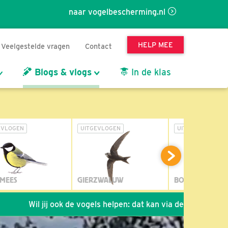
naar vogelbescherming.nl
HELP MEE
Veelgestelde vragen
Contact
Blogs & vlogs
In de klas
EVLOGEN
UITGEVLOGEN
UITGEVLOGEN
MEES
GIERZWALUW
BOSUIL
Wil jij ook de vogels helpen: dat kan via de link!
*
Seizoen