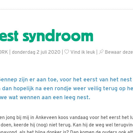
est syndroom
ORK | donderdag 2 juli 2020 |
Vind ik leuk
|
Bewaar deze
Gennep zijn er aan toe, voor het eerst van het nest 
n dan hopelijk na een rondje weer veilig terug op 
 we wat wennen aan een leeg nest.
en jong bij mij in Ankeveen koos vandaag voor het eerst het l
doen, keerde hij (nog) niet terug. Kan hij de weg wel terugvin
navond, als het bijna donker is? Dan komen de ouders ook altijd 