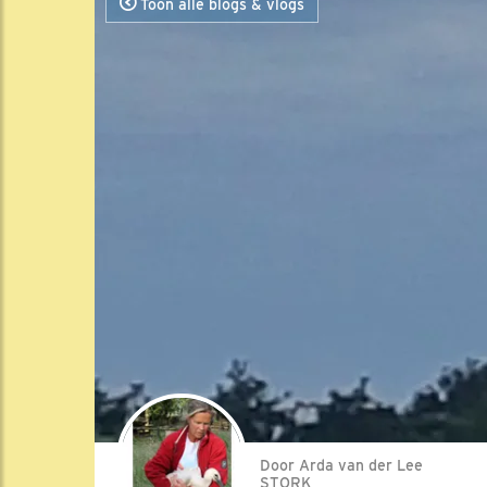
Toon alle blogs & vlogs
Door Arda van der Lee
STORK