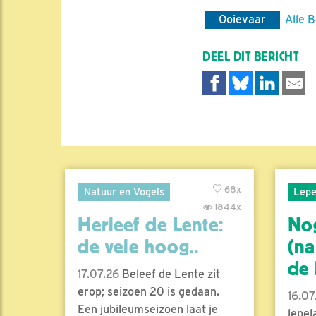
Ooievaar
Alle 
DEEL DIT BERICHT
68x
Natuur en Vogels
Lepe
1844x
Herleef de Lente:
No
de vele hoog..
(na
de l
17.07.26
Beleef de Lente zit
erop; seizoen 20 is gedaan.
16.07
Een jubileumseizoen laat je
lepel