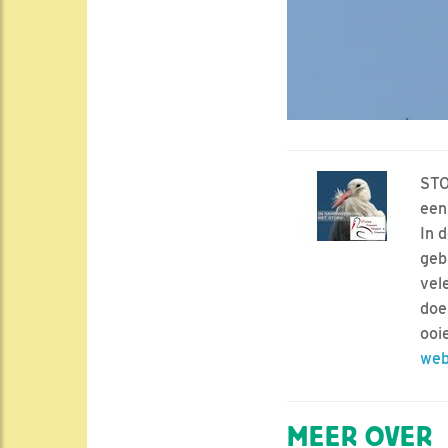
STO
een
In 
geb
vel
doe
ooi
web
MEER OVER