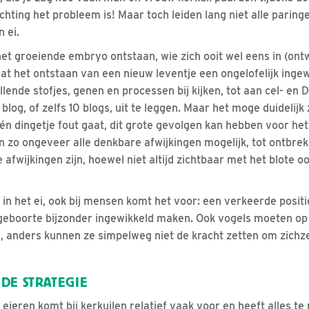
hting het probleem is! Maar toch leiden lang niet alle paring
 ei.
 het groeiende embryo ontstaan, wie zich ooit wel eens in (ont
at het ontstaan van een nieuw leventje een ongelofelijk ingew
llende stofjes, genen en processen bij kijken, tot aan cel- en
log, of zelfs 10 blogs, uit te leggen. Maar het moge duidelijk z
één dingetje fout gaat, dit grote gevolgen kan hebben voor he
jn zo ongeveer alle denkbare afwijkingen mogelijk, tot ontbr
afwijkingen zijn, hoewel niet altijd zichtbaar met het blote oo
 in het ei, ook bij mensen komt het voor: een verkeerde positi
eboorte bijzonder ingewikkeld maken. Ook vogels moeten op p
n, anders kunnen ze simpelweg niet de kracht zetten om zichzel
DE STRATEGIE
 eieren komt bij kerkuilen relatief vaak voor en heeft alles t