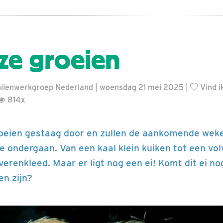
 ze groeien
ilenwerkgroep Nederland | woensdag 21 mei 2025 |
Vind i
814x
roeien gestaag door en zullen de aankomende weke
ondergaan. Van een kaal klein kuiken tot een vol
erenkleed. Maar er ligt nog een ei! Komt dit ei no
n zijn?