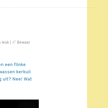
k leuk
|
Bewaar
n een flinke
wassen kerkuil
g uit? Nee! Wat