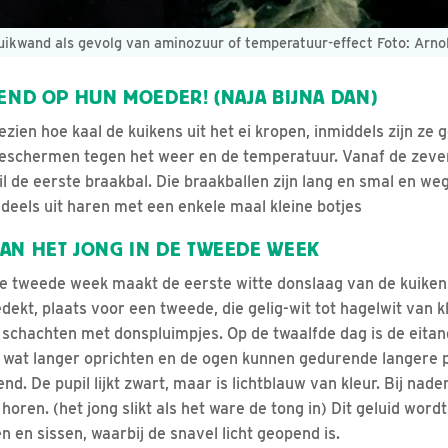
uikwand als gevolg van aminozuur of temperatuur-effect Foto: Arno
KEND OP HUN MOEDER! (NAJA BIJNA DAN)
zien hoe kaal de kuikens uit het ei kropen, inmiddels zijn ze
beschermen tegen het weer en de temperatuur. Vanaf de zev
il de eerste braakbal. Die braakballen zijn lang en smal en w
deels uit haren met een enkele maal kleine botjes
AN HET JONG IN DE TWEEDE WEEK
e tweede week maakt de eerste witte donslaag van de kuikens
edekt, plaats voor een tweede, die gelig-wit tot hagelwit van k
 schachten met donspluimpjes. Op de twaalfde dag is de eita
l wat langer oprichten en de ogen kunnen gedurende langere 
d. De pupil lijkt zwart, maar is lichtblauw van kleur. Bij nad
 horen. (het jong slikt als het ware de tong in) Dit geluid wor
 en sissen, waarbij de snavel licht geopend is.