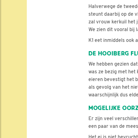
Halverwege de tweede 
steunt daarbij op de v
zal vrouw kerkuil het
We zien dit vooral bij
K1 eet inmiddels ook 
DE HOOIBERG FL
We hebben gezien dat 
was ze bezig met het 
eieren bevestigt het b
als gevolg van het ni
waarschijnlijk dus eld
MOGELIJKE OOR
Er zijn veel verschill
een paar van de mee
Het ei is niet bevruch