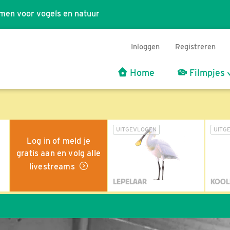
men voor vogels en natuur
Inloggen
Registreren
Home
Filmpjes
UITGEVLOGEN
UITG
Log in of meld je
gratis aan en volg alle
livestreams
LEPELAAR
KOOL
Wil