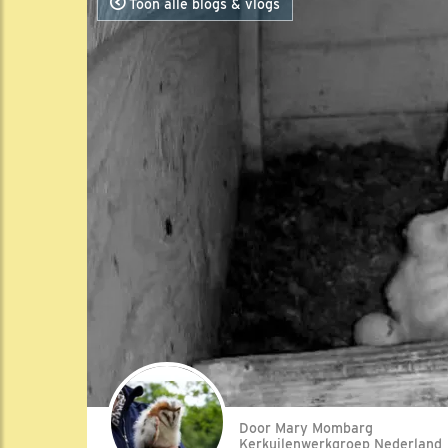
Toon alle blogs & vlogs
Door Mary Mombarg
Kerkuilenwerkgroep Nederland