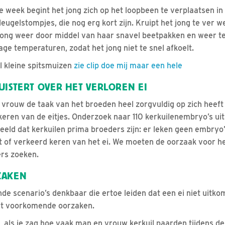
week begint het jong zich op het loopbeen te verplaatsen in 
leugelstompjes, die nog erg kort zijn. Kruipt het jong te ver w
 jong weer door middel van haar snavel beetpakken en weer te
 lage temperaturen, zodat het jong niet te snel afkoelt.
al kleine spitsmuizen
zie clip doe mij maar een hele
UISTERT OVER HET VERLOREN EI
vrouw de taak van het broeden heel zorgvuldig op zich heef
keren van de eitjes. Onderzoek naar 110 kerkuilenembryo’s ui
eeld dat kerkuilen prima broeders zijn: er leken geen embryo’
et of verkeerd keren van het ei. We moeten de oorzaak voor he
ers zoeken.
ZAKEN
ende scenario’s denkbaar die ertoe leiden dat een ei niet uitk
st voorkomende oorzaken.
t, als je zag hoe vaak man en vrouw kerkuil paarden tijdens de