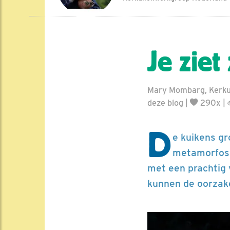
Je ziet
Mary Mombarg, Kerku
deze blog
|
290x |
D
e kuikens g
metamorfose 
met een prachtig v
kunnen de oorzake