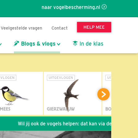
naar vogelbescherming.nl
HELP MEE
Veelgestelde vragen
Contact
Blogs & vlogs
In de klas
EVLOGEN
UITGEVLOGEN
UITGEVLOGEN
MEES
GIERZWALUW
BOSUIL
 jij ook de vogels helpen: dat kan via de link!
*
Seizoen 20