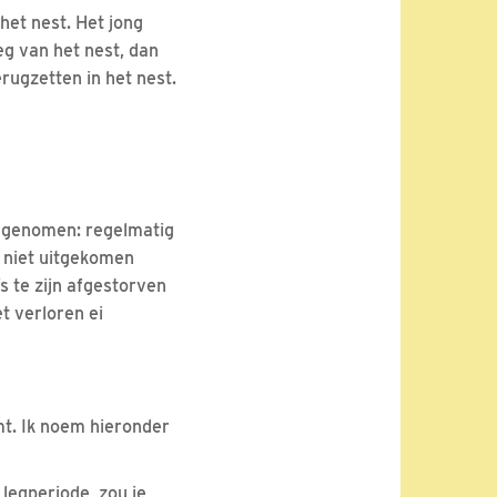
het nest. Het jong
eg van het nest, dan
rugzetten in het nest.
t genomen: regelmatig
t niet uitgekomen
s te zijn afgestorven
t verloren ei
omt. Ik noem hieronder
 legperiode, zou je