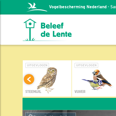
Vogelbescherming Nederland
- Sa
L
UITGEVLOGEN
UITGEVLOGEN
STEENUIL
VIJVER