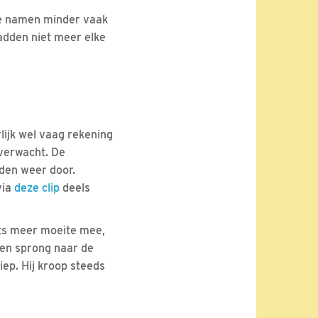
Ze namen minder vaak
adden niet meer elke
lijk wel vaag rekening
verwacht. De
den weer door.
via
deze clip
deels
ets meer moeite mee,
een sprong naar de
iep. Hij kroop steeds