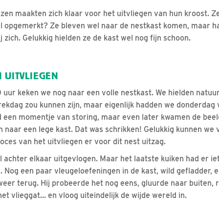
zen maakten zich klaar voor het uitvliegen van hun kroost. 
al opgemerkt? Ze bleven wel naar de nestkast komen, maar h
j zich. Gelukkig hielden ze de kast wel nog fijn schoon.
 UITVLIEGEN
 uur keken we nog naar een volle nestkast. We hielden natuur
rekdag zou kunnen zijn, maar eigenlijk hadden we donderdag 
 een momentje van storing, maar even later kwamen de beel
 naar een lege kast. Dat was schrikken! Gelukkig kunnen we 
oces van het uitvliegen er voor dit nest uitzag.
l achter elkaar uitgevlogen. Maar het laatste kuiken had er i
n. Nog een paar vleugeloefeningen in de kast, wild gefladder, 
eer terug. Hij probeerde het nog eens, gluurde naar buiten, r
het vlieggat… en vloog uiteindelijk de wijde wereld in.