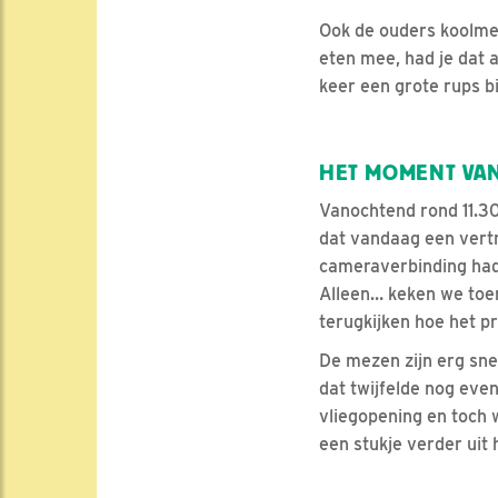
Ook de ouders koolme
eten mee, had je dat 
keer een grote rups bi
HET MOMENT VAN
Vanochtend rond 11.30
dat vandaag een vert
cameraverbinding had
Alleen… keken we toen
terugkijken hoe het pr
De mezen zijn erg sne
dat twijfelde nog eve
vliegopening en toch w
een stukje verder uit 