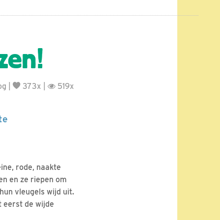
zen!
og
|
373x |
519x
te
eine, rode, naakte
pen en ze riepen om
un vleugels wijd uit.
 eerst de wijde