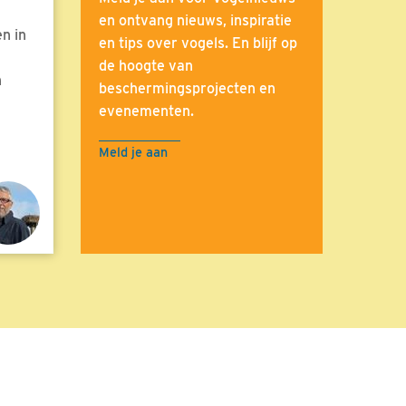
en ontvang nieuws, inspiratie
n in
en tips over vogels. En blijf op
de hoogte van
n
beschermingsprojecten en
evenementen.
Meld je aan