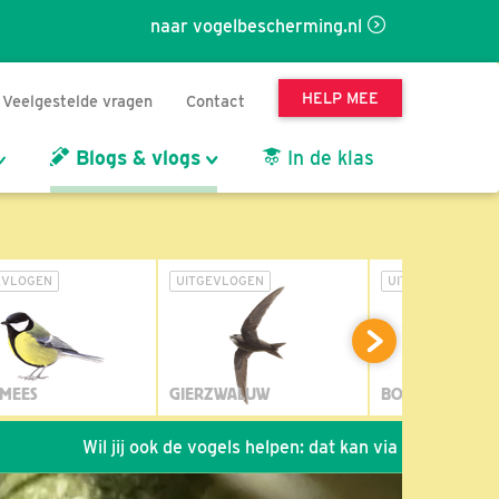
naar vogelbescherming.nl
HELP MEE
Veelgestelde vragen
Contact
Blogs & vlogs
In de klas
EVLOGEN
UITGEVLOGEN
UITGEVLOGEN
MEES
GIERZWALUW
BOSUIL
Wil jij ook de vogels helpen: dat kan via de link!
*
Seizoe