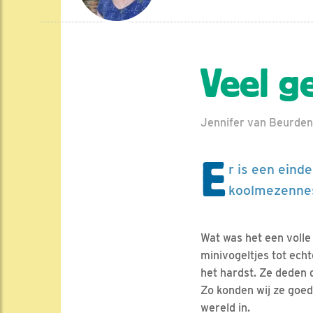
Veel g
Jennifer van Beurden
E
r is een eind
koolmezennes
Wat was het een volle 
minivogeltjes tot ech
het hardst. Ze deden d
Zo konden wij ze goed
wereld in.