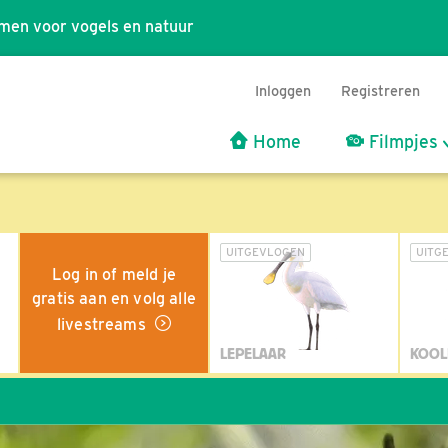
men voor vogels en natuur
Inloggen
Registreren
Home
Filmpjes
UITGEVLOGEN
UITG
Log in of meld je
gratis aan en volg alle
livestreams
LEPELAAR
KOOL