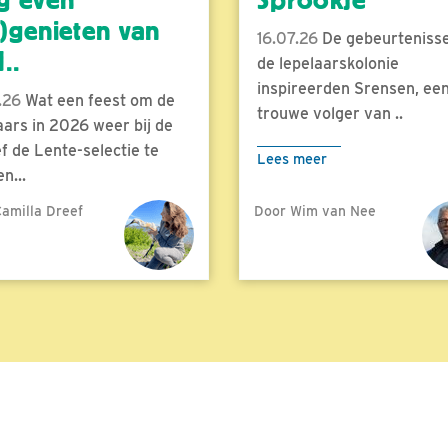
g even
Sprookje
)genieten van
16.07.26
De gebeurtenisse
..
de lepelaarskolonie
inspireerden Srensen, ee
.26
Wat een feest om de
trouwe volger van ..
aars in 2026 weer bij de
f de Lente-selectie te
Lees meer
n...
amilla Dreef
Door Wim van Nee
meer