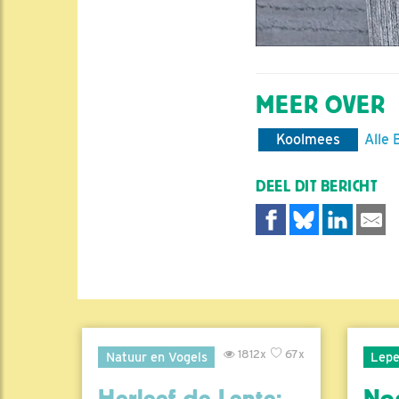
MEER OVER
Koolmees
Alle 
DEEL DIT BERICHT
1812x
67x
Natuur en Vogels
Lepe