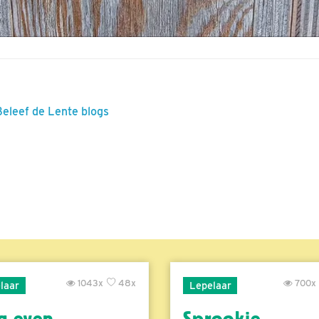
Beleef de Lente blogs
1043x
48x
700x
laar
Lepelaar