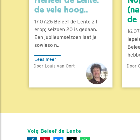
Herleef de Lente:
No
de vele hoog..
(na
de l
17.07.26
Beleef de Lente zit
erop; seizoen 20 is gedaan.
16.07
Een jubileumseizoen laat je
lepel
sowieso n..
Belee
hebbe
Lees meer
Door Louis van Oort
Door C
Lees 
Volg Beleef de Lente