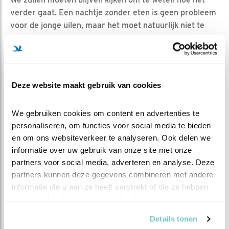
verder gaat. Een nachtje zonder eten is geen probleem
voor de jonge uilen, maar het moet natuurlijk niet te
lang duren. Als vader inderdaad dood is zou het een
drama zijn als moeder ook de pijp uit zou gaan. Het lijkt
me niet waarschijnlijk dat moeder haar kroost in dit
stadium in de steek zou laten, na al die ouderlijke
Deze website maakt gebruik van cookies
opofferingen en het maandenlange proces van broeden
en voeden van de jongen. Als vader er echt niet meer
We gebruiken cookies om content en advertenties te 
is, en dus ook geen prooien meer kan aanleveren, is het
personaliseren, om functies voor social media te bieden 
wel een zware taak voor ma Oehoe, de opvoeding van
en om ons websiteverkeer te analyseren. Ook delen we 
de meiden helemaal in haar eentje.
informatie over uw gebruik van onze site met onze 
partners voor social media, adverteren en analyse. Deze 
MEER OVER
Vind ik leuk
partners kunnen deze gegevens combineren met andere 
Bewaar deze blog
informatie die u aan ze heeft verstrekt of die ze hebben 
Oehoe
Alle Beleef de Lente
verzameld op basis van uw gebruik van hun services.
blogs
Details tonen