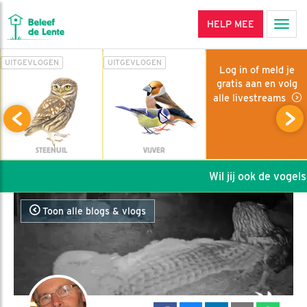
HELP MEE
Men
UITGEVLOGEN
UITGEVLOGEN
Log in of meld je
gratis aan en volg
alle livestreams
STEENUIL
VIJVER
Wil jij ook de vogels 
Toon alle blogs & vlogs