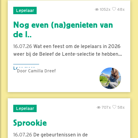
1052x
48x
Lepelaar
Nog even (na)genieten van
de l..
16.07.26
Wat een feest om de lepelaars in 2026
weer bij de Beleef de Lente-selectie te hebben...
Lees meer
Door Camilla Dreef
707x
58x
Lepelaar
Sprookje
16.07.26
De gebeurtenissen in de