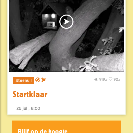
919x
92x
Steenuil
Startklaar
26 jul , 8:00
Blijf op de hoogte