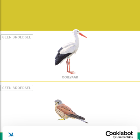
GEEN BROEDSEL
OOIEVAAR
GEEN BROEDSEL
TORENVALK
Wil jij ook de vogels hel