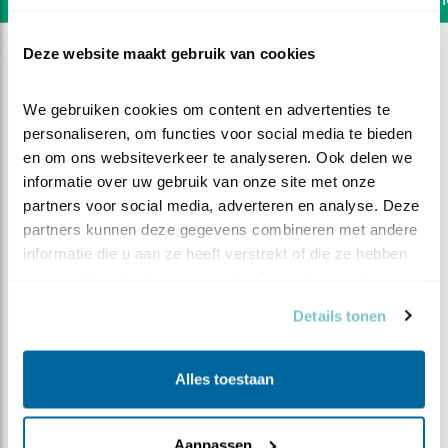
Deze website maakt gebruik van cookies
We gebruiken cookies om content en advertenties te 
personaliseren, om functies voor social media te bieden 
en om ons websiteverkeer te analyseren. Ook delen we 
informatie over uw gebruik van onze site met onze 
partners voor social media, adverteren en analyse. Deze 
partners kunnen deze gegevens combineren met andere 
informatie die u aan ze heeft verstrekt of die ze hebben 
verzameld op basis van uw gebruik van hun services.
Details tonen
DEEL DIT FILMPJE
Alles toestaan
Weinig fut
Aanpassen