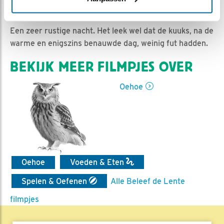
Romke Visser | Geplaatst op 5 juni 2021, 11:10 |
Vind
ik leuk
|
Bewaar dit filmpje
|
677x
Een zeer rustige nacht. Het leek wel dat de kuuks, na de
warme en enigszins benauwde dag, weinig fut hadden.
BEKIJK MEER FILMPJES OVER
Oehoe
Oehoe
Voeden & Eten
Spelen & Oefenen
Alle Beleef de Lente
filmpjes