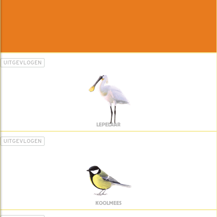
UITGEVLOGEN
LEPELAAR
UITGEVLOGEN
KOOLMEES