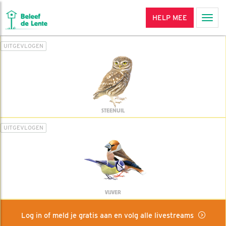
HELP MEE
Men
UITGEVLOGEN
STEENUIL
UITGEVLOGEN
VIJVER
Log in of meld je gratis aan en volg alle livestreams