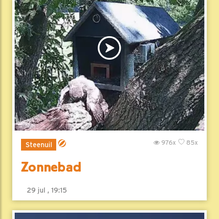
976x
85x
Steenuil
Zonnebad
29 jul , 19:15