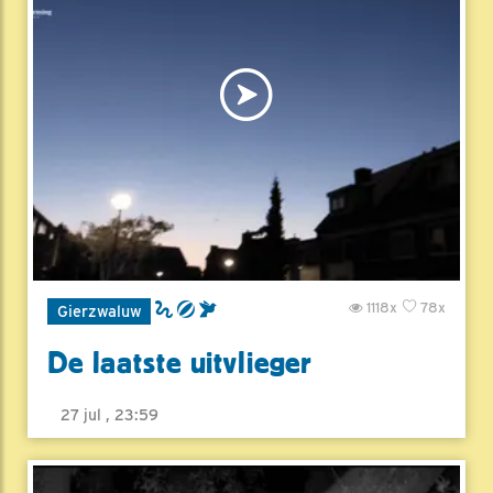
1118x
78x
Gierzwaluw
De laatste uitvlieger
27 jul , 23:59