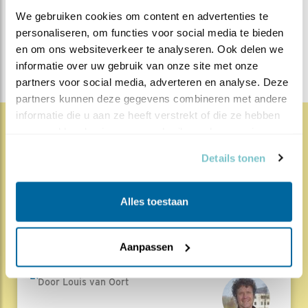
Lente blogs
We gebruiken cookies om content en advertenties te 
personaliseren, om functies voor social media te bieden 
DEEL DIT BERICHT
en om ons websiteverkeer te analyseren. Ook delen we 
informatie over uw gebruik van onze site met onze 
partners voor social media, adverteren en analyse. Deze 
partners kunnen deze gegevens combineren met andere 
informatie die u aan ze heeft verstrekt of die ze hebben 
verzameld op basis van uw gebruik van hun services.
1859x
68x
Natuur en Vogels
Details tonen
Herleef de Lente: de vele
hoog..
Alles toestaan
17.07.26
Beleef de Lente zit erop; seizoen 20 is
gedaan. Een jubileumseizoen laat je sowieso n..
Aanpassen
Lees meer
Door Louis van Oort