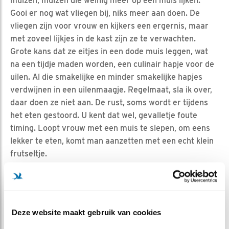
muizen, muizen die weinig meer op een muis lijken.
Gooi er nog wat vliegen bij, niks meer aan doen. De
vliegen zijn voor vrouw en kijkers een ergernis, maar
met zoveel lijkjes in de kast zijn ze te verwachten.
Grote kans dat ze eitjes in een dode muis leggen, wat
na een tijdje maden worden, een culinair hapje voor de
uilen. Al die smakelijke en minder smakelijke hapjes
verdwijnen in een uilenmaagje. Regelmaat, sla ik over,
daar doen ze niet aan. De rust, soms wordt er tijdens
het eten gestoord. U kent dat wel, gevalletje foute
timing. Loopt vrouw met een muis te slepen, om eens
lekker te eten, komt man aanzetten met een echt klein
frutseltje.
Etenstijd
MEER OVER
Vind ik leuk
Deze website maakt gebruik van cookies
Bewaar deze blog
Steenuil
Alle Beleef de