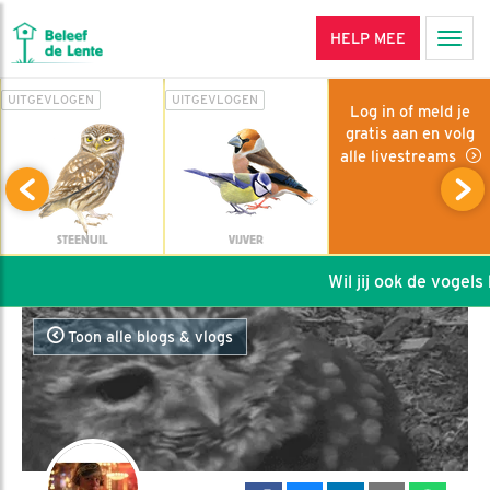
HELP MEE
Men
UITGEVLOGEN
UITGEVLOGEN
Log in of meld je
gratis aan en volg
alle livestreams
STEENUIL
VIJVER
Wil jij ook de vogels h
Toon alle blogs & vlogs