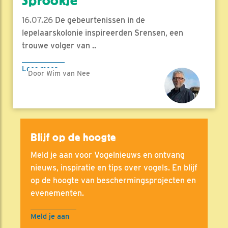
Sprookje
16.07.26
De gebeurtenissen in de
lepelaarskolonie inspireerden Srensen, een
trouwe volger van ..
Lees meer
Door Wim van Nee
Blijf op de hoogte
Meld je aan voor Vogelnieuws en ontvang
nieuws, inspiratie en tips over vogels. En blijf
op de hoogte van beschermingsprojecten en
evenementen.
Meld je aan